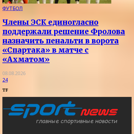
ФУТБОЛ
Члены ЭСК единогласно
поддержали решение Фролова
назначить пенальти в ворота
«Спартака» в матче с
«Ахматом»
08.08.2026
24
TF