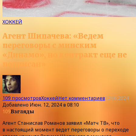
ХОККЕЙ
Агент Шипачева: «Ведем
переговоры с минским
«Динамо», но контракт еще не
подписан»
109 просмотров
Хоккей
Нет комментариев
12.06.2024
Добавлено
Июн. 12, 2024 в 08:10
109
Взгляды
Агент Станислав Романов заявил «Матч ТВ», что
в настоящий момент ведет переговоры о переходе