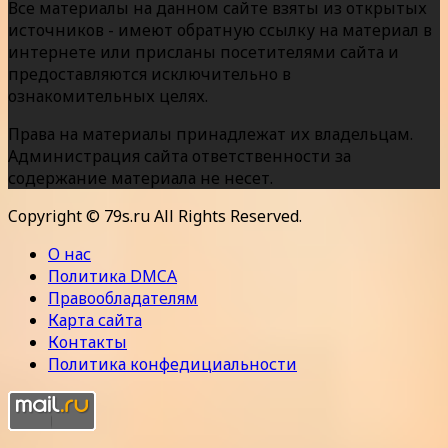
Все материалы на данном сайте взяты из открытых
источников - имеют обратную ссылку на материал в
интернете или присланы посетителями сайта и
предоставляются исключительно в
ознакомительных целях.
Права на материалы принадлежат их владельцам.
Администрация сайта ответственности за
содержание материала не несет.
Copyright © 79s.ru All Rights Reserved.
О нас
Политика DMCA
Правообладателям
Карта сайта
Контакты
Политика конфедициальности