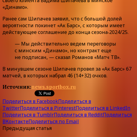
своего клиента Вадима Шипачева в минское
«Динамо».
Ранее сам Шипачев заявил, что с большой долей
вероятности покинет «Ак Барс», с которым имеет
действующее соглашение до конца сезона‑2024/25.
— Мы действительно ведем переговоры
с минским «Динамо», но контракт еще
не подписан, — сказал Романов «Матч ТВ».
В минувшем сезоне Шипачев провел за «Ак Барс» 67
матчей, в которых набрал 46 (14+32) очков.
Источник:
news.sportbox.ru
Поделиться в Facebook
Поделиться в
Twitter
Поделиться в Pinterest
Поделиться в LinkedIn
Поделиться в Tumblr
Поделиться в Reddit
Поделиться
ВКонтакте
Поделиться по Email
Предыдущая статья