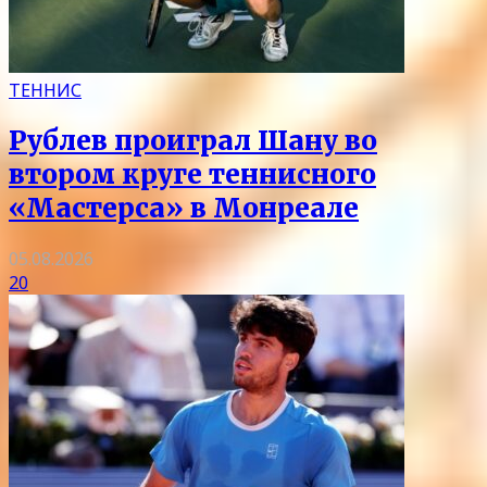
ТЕННИС
Рублев проиграл Шану во
втором круге теннисного
«Мастерса» в Монреале
05.08.2026
20