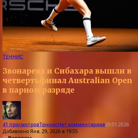
ТЕННИС
Звонарева и Сибахара вышли в
четвертьфинал Australian Open
в парном разряде
41 просмотров
Теннис
Нет комментариев
29.01.2026
Добавлено
Янв. 29, 2026 в 19:55
41
Взгляды