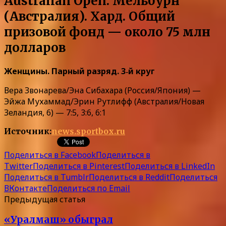
Australian Open. Мельбурн
(Австралия). Хард. Общий
призовой фонд — около 75 млн
долларов
Женщины. Парный разряд. 3‑й круг
Вера Звонарева/Эна Сибахара (Россия/Япония) —
Эйжа Мухаммад/Эрин Рутлифф (Австралия/Новая
Зеландия, 6) — 7:5, 3:6, 6:1
Источник:
news.sportbox.ru
Поделиться в Facebook
Поделиться в
Twitter
Поделиться в Pinterest
Поделиться в LinkedIn
Поделиться в Tumblr
Поделиться в Reddit
Поделиться
ВКонтакте
Поделиться по Email
Предыдущая статья
«Уралмаш» обыграл