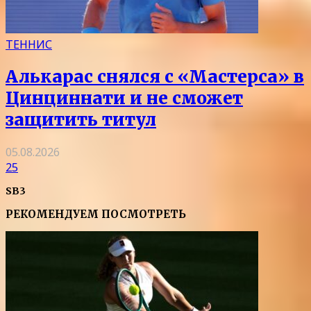
ТЕННИС
Алькарас снялся с «Мастерса» в
Цинциннати и не сможет
защитить титул
05.08.2026
25
SB3
РЕКОМЕНДУЕМ ПОСМОТРЕТЬ