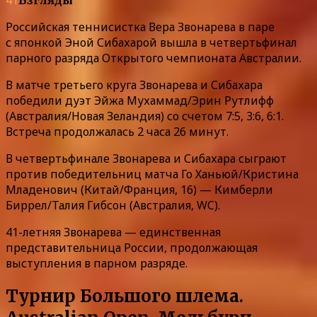
Российская теннисистка Вера Звонарева в паре
с японкой Эной Сибахарой вышла в четвертьфинал
парного разряда Открытого чемпионата Австралии.
В матче третьего круга Звонарева и Сибахара
победили дуэт Эйжа Мухаммад/Эрин Рутлифф
(Австралия/Новая Зеландия) со счетом 7:5, 3:6, 6:1.
Встреча продолжалась 2 часа 26 минут.
В четвертьфинале Звонарева и Сибахара сыграют
против победительниц матча Го Ханьюй/Кристина
Младенович (Китай/Франция, 16) — Кимберли
Биррел/Талия Гибсон (Австралия, WC).
41-летняя Звонарева — единственная
представительница России, продолжающая
выступления в парном разряде.
Турнир Большого шлема.