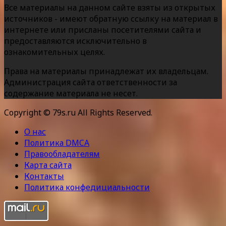
Все материалы на данном сайте взяты из открытых
источников - имеют обратную ссылку на материал в
интернете или присланы посетителями сайта и
предоставляются исключительно в
ознакомительных целях.
Права на материалы принадлежат их владельцам.
Администрация сайта ответственности за
содержание материала не несет.
Copyright © 79s.ru All Rights Reserved.
О нас
Политика DMCA
Правообладателям
Карта сайта
Контакты
Политика конфедициальности