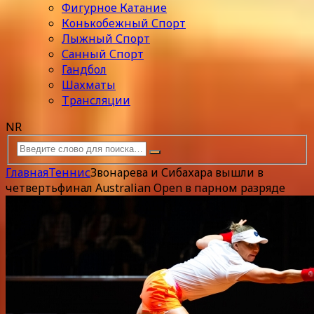
Фигурное Катание
Конькобежный Спорт
Лыжный Спорт
Санный Спорт
Гандбол
Шахматы
Трансляции
NR
Главная
Теннис
Звонарева и Сибахара вышли в
четвертьфинал Australian Open в парном разряде