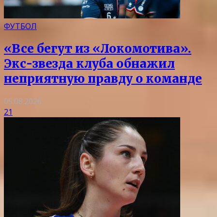
ФУТБОЛ
«Все бегут из «Локомотива».
Экс-звезда клуба обнажил
неприятную правду о команде
05.08.2026
21