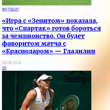
ФУТБОЛ
«Игра с «Зенитом» показала,
что «Спартак» готов бороться
за чемпионство. Он будет
фаворитом матча с
«Краснодаром» — Гладилин
08.08.2026
20