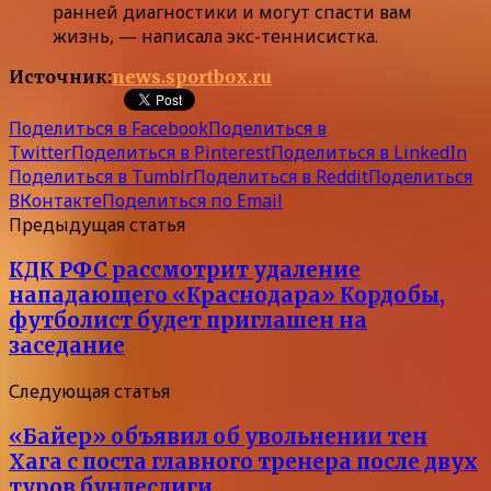
ранней диагностики и могут спасти вам
жизнь, — написала экс-теннисистка.
Источник:
news.sportbox.ru
Поделиться в Facebook
Поделиться в
Twitter
Поделиться в Pinterest
Поделиться в LinkedIn
Поделиться в Tumblr
Поделиться в Reddit
Поделиться
ВКонтакте
Поделиться по Email
Предыдущая статья
КДК РФС рассмотрит удаление
нападающего «Краснодара» Кордобы,
футболист будет приглашен на
заседание
Следующая статья
«Байер» объявил об увольнении тен
Хага с поста главного тренера после двух
туров бундеслиги