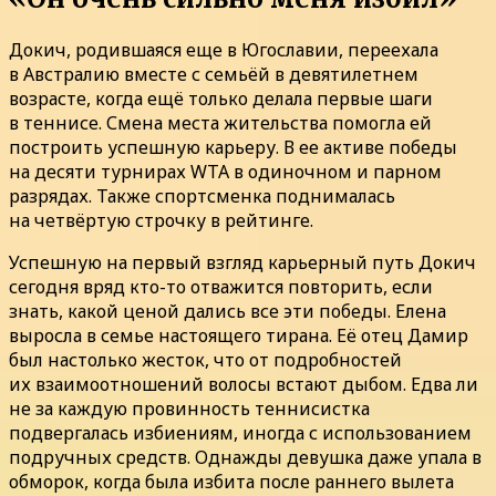
Докич, родившаяся еще в Югославии, переехала
в Австралию вместе с семьёй в девятилетнем
возрасте, когда ещё только делала первые шаги
в теннисе. Смена места жительства помогла ей
построить успешную карьеру. В ее активе победы
на десяти турнирах WTA в одиночном и парном
разрядах. Также спортсменка поднималась
на четвёртую строчку в рейтинге.
Успешную на первый взгляд карьерный путь Докич
сегодня вряд кто-то отважится повторить, если
знать, какой ценой дались все эти победы. Елена
выросла в семье настоящего тирана. Её отец Дамир
был настолько жесток, что от подробностей
их взаимоотношений волосы встают дыбом. Едва ли
не за каждую провинность теннисистка
подвергалась избиениям, иногда с использованием
подручных средств. Однажды девушка даже упала в
обморок, когда была избита после раннего вылета