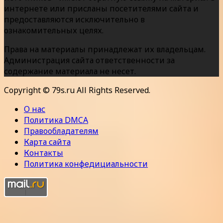
интернете или присланы посетителями сайта и
предоставляются исключительно в
ознакомительных целях.
Права на материалы принадлежат их владельцам.
Администрация сайта ответственности за
содержание материала не несет.
Copyright © 79s.ru All Rights Reserved.
О нас
Политика DMCA
Правообладателям
Карта сайта
Контакты
Политика конфедициальности