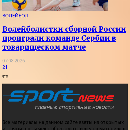
ВОЛЕЙБОЛ
Волейболистки сборной России
проиграли команде Сербии в
товарищеском матче
07.08.2026
21
TF
Все материалы на данном сайте взяты из открытых
источников - имеют обратную ссылку на материал в