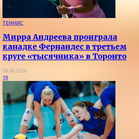
ТЕННИС
Мирра Андреева проиграла
канадке Фернандес в третьем
круге «тысячника» в Торонто
08.08.2026
19