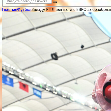
Главная
Футбол
Звезду РПЛ выгнали с ЕВРО за безобраз