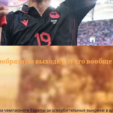
зобразную выходку. И его вообще
а чемпионате Европы за оскорбительные выкрики в 