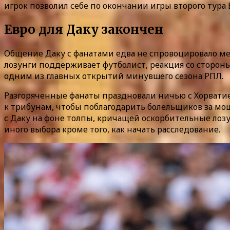
игрок позволил себе по окончании игры второго тура 
Евро для Даку закончен
Общение Даку с фанатами едва не спровоцировало ме
лозунги поддерживает футболист, реакция со сторон
одним из главных открытий минувшего сезона РПЛ.
Разгоряченные фанаты праздновали ничью с Хорватией 
к трибунам, чтобы поблагодарить болельщиков за мощ
с Даку на фоне толпы, кричащей оскорбительные лозу
иного выбора кроме того, как начать расследование.