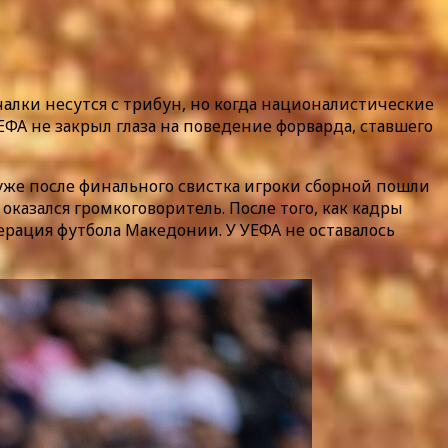
алки несутся с трибун, но когда националистические
ФА не закрыл глаза на поведение форварда, ставшего
 уже после финального свистка игроки сборной пошли
казался громкоговоритель. После того, как кадры
ерация футбола Македонии. У УЕФА не оставалось