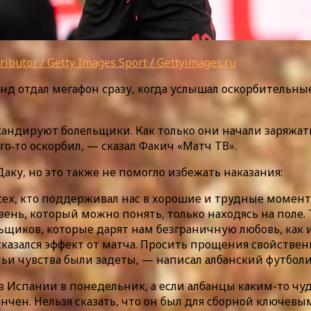
ibutor / Getty Images Sport / Gettyimages.ru
нд отдал мегафон сразу, когда услышал оскорбительны
андируют болельщики. Как только они начали заряжать,
го‑то оскорбил, — сказал Факич «Матч ТВ».
ку, но это также не помогло избежать наказания:
сех, кто поддерживал нас в хорошие и трудные моменты 
нь, который можно понять, только находясь на поле. 
щиков, которые дарят нам безграничную любовь, как 
ак сказался эффект от матча. Просить прощения свойств
чьи чувства были задеты, — написал албанский футболи
спании в понедельник, а если албанцы каким-то чудом
ен. Нельзя сказать, что он был для сборной ключевым