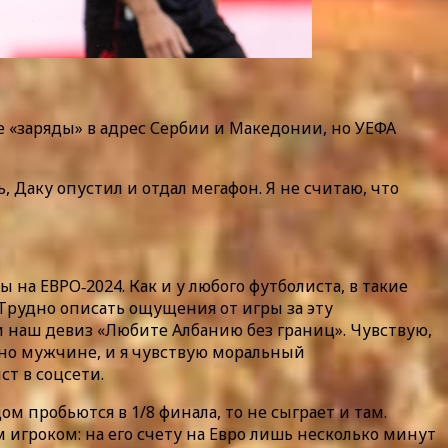
е «заряды» в адрес Сербии и Македонии, но УЕФА
 Даку опустил и отдал мегафон. Я не считаю, что
на ЕВРО‑2024. Как и у любого футболиста, в такие
Трудно описать ощущения от игры за эту
и наш девиз «Любите Албанию без границ». Чувствую,
енно мужчине, и я чувствую моральный
ст в соцсети.
 пробьются в 1/8 финала, то не сыграет и там.
 игроком: на его счету на Евро лишь несколько минут