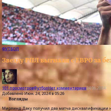
ФУТБОЛ
Звезду РПЛ выгнали с ЕВРО за бе
101 просмотров
Футбол
Нет комментариев
24.06.2024
Добавлено
Июн. 24, 2024 в 05:26
101
Взгляды
Мирлинд Даку получил два матча дисквалификации н