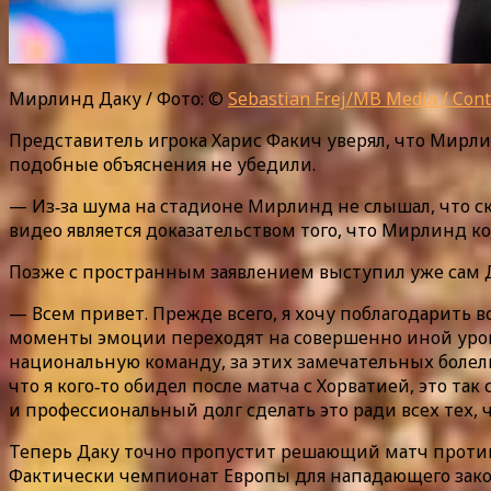
Мирлинд Даку / Фото: ©
Sebastian Frej/MB Media / Contr
Представитель игрока Харис Факич уверял, что Мирли
подобные объяснения не убедили.
— Из‑за шума на стадионе Мирлинд не слышал, что ск
видео является доказательством того, что Мирлинд ко
Позже с пространным заявлением выступил уже сам Да
— Всем привет. Прежде всего, я хочу поблагодарить в
моменты эмоции переходят на совершенно иной урове
национальную команду, за этих замечательных болель
что я кого‑то обидел после матча с Хорватией, это т
и профессиональный долг сделать это ради всех тех, 
Теперь Даку точно пропустит решающий матч против И
Фактически чемпионат Европы для нападающего законч