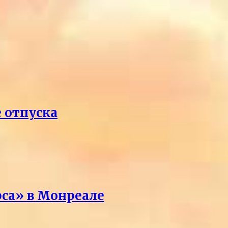
е отпуска
рса» в Монреале