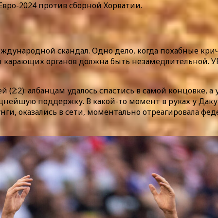
Евро-2024 против сборной Хорватии.
ждународной скандал. Одно дело, когда похабные крич
ы карающих органов должна быть незамедлительной. УЕ
(2:2): албанцам удалось спастись в самой концовке, а
нейшую поддержку. В какой-то момент в руках у Даку о
нги, оказались в сети, моментально отреагировала фед