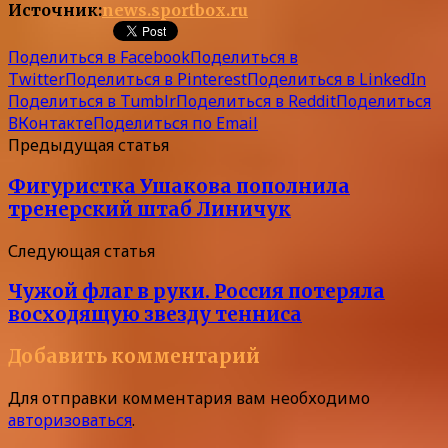
Источник:
news.sportbox.ru
Поделиться в Facebook
Поделиться в
Twitter
Поделиться в Pinterest
Поделиться в LinkedIn
Поделиться в Tumblr
Поделиться в Reddit
Поделиться
ВКонтакте
Поделиться по Email
Предыдущая статья
Фигуристка Ушакова пополнила
тренерский штаб Линичук
Следующая статья
Чужой флаг в руки. Россия потеряла
восходящую звезду тенниса
Добавить комментарий
Для отправки комментария вам необходимо
авторизоваться
.