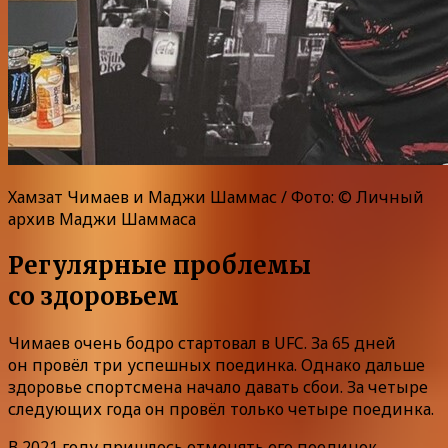
Хамзат Чимаев и Маджи Шаммас / Фото: © Личный
архив Маджи Шаммаса
Регулярные проблемы
со здоровьем
Чимаев очень бодро стартовал в UFC. За 65 дней
он провёл три успешных поединка. Однако дальше
здоровье спортсмена начало давать сбои. За четыре
следующих года он провёл только четыре поединка.
В 2021 году пришлось отменять его поединок