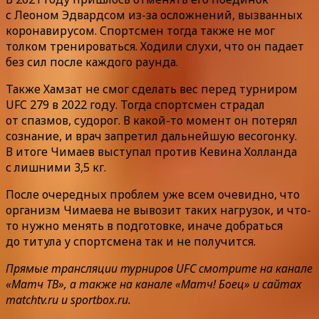
с Леоном Эдвардсом из-за осложнений, вызванных
коронавирусом. Спортсмен тогда также не мог
толком тренироваться. Ходили слухи, что он падает
без сил после каждого раунда.
Также Хамзат не смог сделать вес перед турниром
UFC 279 в 2022 году. Тогда спортсмен страдал
от спазмов, судорог. В какой-то момент он потерял
сознание, и врач запретил дальнейшую весогонку.
В итоге Чимаев выступал против Кевина Холланда
с лишними 3,5 кг.
После очередных проблем уже всем очевидно, что
организм Чимаева не вывозит таких нагрузок, и что-
то нужно менять в подготовке, иначе добраться
до титула у спортсмена так и не получится.
Прямые трансляции турниров UFC смотрите на канале
«Матч ТВ», а также на канале «Матч! Боец» и сайтах
matchtv.ru и sportbox.ru.