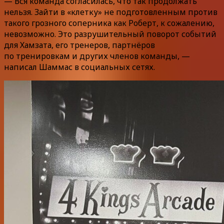
— Вся команда согласилась, что так продолжать
нельзя. Зайти в «клетку» не подготовленным против
такого грозного соперника как Роберт, к сожалению,
невозможно. Это разрушительный поворот событий
для Хамзата, его тренеров, партнёров
по тренировкам и других членов команды, —
написал Шаммас в социальных сетях.