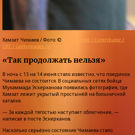
Хамзат Чимаев / Фото: ©
Chris Unger / Contributor /
UFC / Gettyimages.ru
«Так продолжать нельзя»
В ночь с 13 на 14 июня стало известно, что поединок
Чимаева не состоится. В социальных сетях бойца
Мухаммада Эскерханова появилась фотография, где
Хамзат лежит укрытый простынёй на больничной
каталке.
— За каждой тягостью наступает облегчение, —
написал в посте Эскерханов.
Насколько серьёзно состояние Чимаева стало