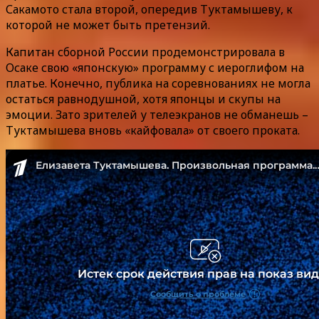
Сакамото стала второй, опередив Туктамышеву, к
которой не может быть претензий.
Капитан сборной России продемонстрировала в
Осаке свою «японскую» программу с иероглифом на
платье. Конечно, публика на соревнованиях не могла
остаться равнодушной, хотя японцы и скупы на
эмоции. Зато зрителей у телеэкранов не обманешь –
Туктамышева вновь «кайфовала» от своего проката.