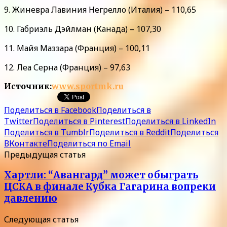
9. Жиневра Лавиния Негрелло (Италия) – 110,65
10. Габриэль Дэйлман (Канада) – 107,30
11. Майя Маззара (Франция) – 100,11
12. Леа Серна (Франция) – 97,63
Источник:
www.sportmk.ru
Поделиться в Facebook
Поделиться в
Twitter
Поделиться в Pinterest
Поделиться в LinkedIn
Поделиться в Tumblr
Поделиться в Reddit
Поделиться
ВКонтакте
Поделиться по Email
Предыдущая статья
Хартли: “Авангард” может обыграть
ЦСКА в финале Кубка Гагарина вопреки
давлению
Следующая статья