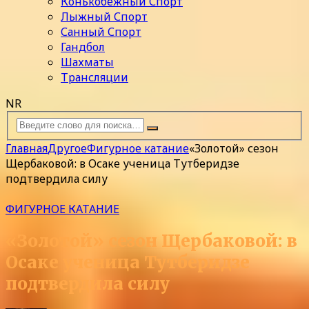
Конькобежный Спорт
Лыжный Спорт
Санный Спорт
Гандбол
Шахматы
Трансляции
NR
Главная
Другое
Фигурное катание
«Золотой» сезон
Щербаковой: в Осаке ученица Тутберидзе
подтвердила силу
ФИГУРНОЕ КАТАНИЕ
«Золотой» сезон Щербаковой: в
Осаке ученица Тутберидзе
подтвердила силу