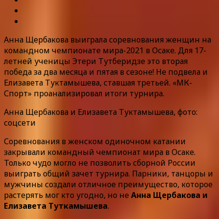
Анна Щербакова выиграла соревнования женщин на
командном чемпионате мира-2021 в Осаке. Для 17-
летней ученицы Этери Тутберидзе это вторая
победа за два месяца и пятая в сезоне! Не подвела и
Елизавета Туктамышева, ставшая третьей. «МК-
Спорт» проанализировал итоги турнира.
Анна Щербакова и Елизавета Туктамышева, фото:
соцсети
Соревнования в женском одиночном катании
закрывали командный чемпионат мира в Осаке.
Только чудо могло не позволить сборной России
выиграть общий зачет турнира. Парники, танцоры и
мужчины создали отличное преимущество, которое
растерять мог кто угодно, но не
Анна Щербакова и
Елизавета Туткамышева
.