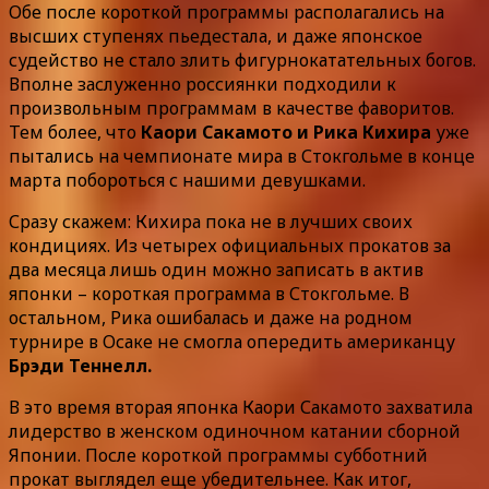
Обе после короткой программы располагались на
высших ступенях пьедестала, и даже японское
судейство не стало злить фигурнокатательных богов.
Вполне заслуженно россиянки подходили к
произвольным программам в качестве фаворитов.
Тем более, что
Каори Сакамото и Рика Кихира
уже
пытались на чемпионате мира в Стокгольме в конце
марта побороться с нашими девушками.
Сразу скажем: Кихира пока не в лучших своих
кондициях. Из четырех официальных прокатов за
два месяца лишь один можно записать в актив
японки – короткая программа в Стокгольме. В
остальном, Рика ошибалась и даже на родном
турнире в Осаке не смогла опередить американцу
Брэди Теннелл.
В это время вторая японка Каори Сакамото захватила
лидерство в женском одиночном катании сборной
Японии. После короткой программы субботний
прокат выглядел еще убедительнее. Как итог,