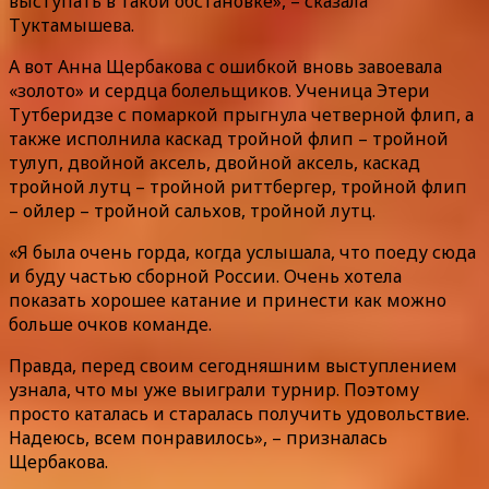
выступать в такой обстановке», – сказала
Туктамышева.
А вот Анна Щербакова с ошибкой вновь завоевала
«золото» и сердца болельщиков. Ученица Этери
Тутберидзе с помаркой прыгнула четверной флип, а
также исполнила каскад тройной флип – тройной
тулуп, двойной аксель, двойной аксель, каскад
тройной лутц – тройной риттбергер, тройной флип
– ойлер – тройной сальхов, тройной лутц.
«Я была очень горда, когда услышала, что поеду сюда
и буду частью сборной России. Очень хотела
показать хорошее катание и принести как можно
больше очков команде.
Правда, перед своим сегодняшним выступлением
узнала, что мы уже выиграли турнир. Поэтому
просто каталась и старалась получить удовольствие.
Надеюсь, всем понравилось», – призналась
Щербакова.