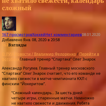
не хватило свежести, календарь
сложный
167 просмотров
Хоккей
Нет комментариев
08.01.2020
Добавлено
Янв. 08, 2020 в 20:58
167
Взгляды
© РИА Новости / Владимир Федоренко
/
Перейти в
фотобанк
Главный тренер “Спартака” Олег Знарок
Александр Рогулев. Главный тренер московского
“Спартака” Олег Знарок считает, что его команде не
хватило свежести в матче чемпионата КХЛ с
финским “Йокеритом”.
“Сложный календарь… За шесть дней
четыре игры, спаренные матчи. Немножко
не хватило свежести и движения. Ребята