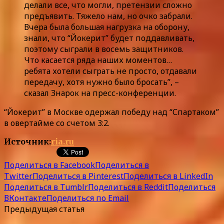
делали все, что могли, претензии сложно
предъявить. Тяжело нам, но очко забрали.
Вчера была большая нагрузка на оборону,
знали, что “Йокерит” будет поддавливать,
поэтому сыграли в восемь защитников.
Что касается ряда наших моментов…
ребята хотели сыграть не просто, отдавали
передачу, хотя нужно было бросать”, –
сказал Знарок на пресс-конференции.
“Йокерит” в Москве одержал победу над “Спартаком”
в овертайме со счетом 3:2.
Источник:
ria.ru
Поделиться в Facebook
Поделиться в
Twitter
Поделиться в Pinterest
Поделиться в LinkedIn
Поделиться в Tumblr
Поделиться в Reddit
Поделиться
ВКонтакте
Поделиться по Email
Предыдущая статья