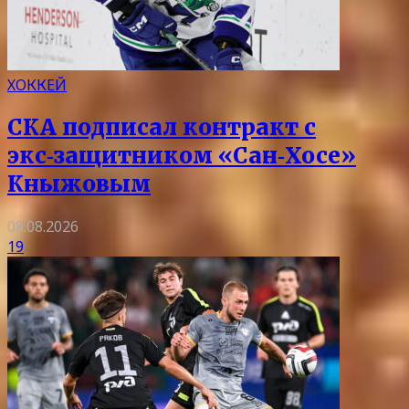
ХОККЕЙ
СКА подписал контракт с
экс‑защитником «Сан‑Хосе»
Кныжовым
08.08.2026
19