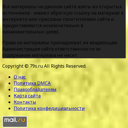
Все материалы на данном сайте взяты из открытых
источников - имеют обратную ссылку на материал в
интернете или присланы посетителями сайта и
предоставляются исключительно в
ознакомительных целях.
Права на материалы принадлежат их владельцам.
Администрация сайта ответственности за
содержание материала не несет.
Copyright © 79s.ru All Rights Reserved.
О нас
Политика DMCA
Правообладателям
Карта сайта
Контакты
Политика конфедициальности