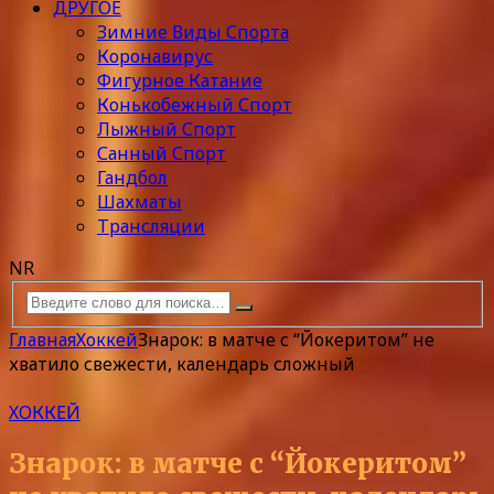
ДРУГОЕ
Зимние Виды Спорта
Коронавирус
Фигурное Катание
Конькобежный Спорт
Лыжный Спорт
Санный Спорт
Гандбол
Шахматы
Трансляции
NR
Главная
Хоккей
Знарок: в матче с “Йокеритом” не
хватило свежести, календарь сложный
ХОККЕЙ
Знарок: в матче с “Йокеритом”