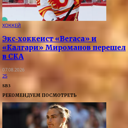
ХОККЕЙ
Экс‑хоккеист «Вегаса» и
«Калгари» Мироманов перешел
в СКА
07.08.2026
25
SB3
РЕКОМЕНДУЕМ ПОСМОТРЕТЬ