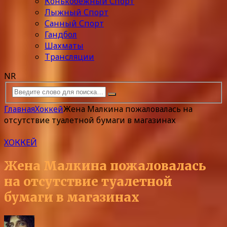
Конькобежный Спорт
Лыжный Спорт
Санный Спорт
Гандбол
Шахматы
Трансляции
NR
Главная
Хоккей
Жена Малкина пожаловалась на
отсутствие туалетной бумаги в магазинах
ХОККЕЙ
Жена Малкина пожаловалась
на отсутствие туалетной
бумаги в магазинах