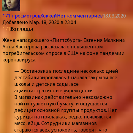
171 просмотров
Хоккей
Нет комментариев
18.03.2020
Добавлено
Мар. 18, 2020 в 23:04
171
Взгляды
Жена нападающего «Питтсбурга» Евгения Малкина
Анна Кастерова рассказала о повышенном
потребительском спросе в США на фоне пандемии
коронавируса.
— Обстановка в последние несколько дней
дестабилизировалась. Сначала закрыли все
школы и детские сады, все
административные учреждения.
В магазинах действительно невозможно
найти туалетную бумагу, и ощущается
дефицит основной группы продуктов. Нет
курицы на прилавках, редко появляются
мясо, яйца. Сотрудники магазинов
стараются всех успокоить, говорят, что