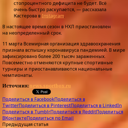
стопроцентного дефицита не будет. Всё
очень быстро раскупается, — рассказала
Кастерова в
Instagram
.
В настоящее время сезон в НХЛ приостановлен
на неопределенный срок.
11 марта Всемирная организация здравоохранения
признала вспышку коронавируса пандемией. В мире
зафиксировано более 200 тысяч зараженных.
Повсеместно отменяются крупные спортивные
турниры и приостанавливаются национальные
чемпионаты.
Источник:
news.sportbox.ru
Поделиться в Facebook
Поделиться в
Twitter
Поделиться в Pinterest
Поделиться в LinkedIn
Поделиться в Tumblr
Поделиться в Reddit
Поделиться
ВКонтакте
Поделиться по Email
Предыдущая статья