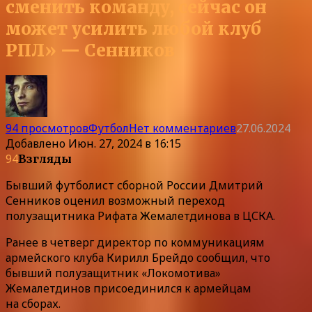
сменить команду, сейчас он
может усилить любой клуб
РПЛ» — Сенников
94 просмотров
Футбол
Нет комментариев
27.06.2024
Добавлено
Июн. 27, 2024 в 16:15
94
Взгляды
Бывший футболист сборной России Дмитрий
Сенников оценил возможный переход
полузащитника Рифата Жемалетдинова в ЦСКА.
Ранее в четверг директор по коммуникациям
армейского клуба Кирилл Брейдо сообщил, что
бывший полузащитник «Локомотива»
Жемалетдинов присоединился к армейцам
на сборах.