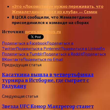
«Это «Локомотиву» нужно переживать, что
Жемалетдинов ушел из клуба» — Семин
В ЦСКА сообщили, что Жемалетдинов
присоединился к команде на сборах
Источник:
news.sportbox.ru
Поделиться в Facebook
Поделиться в
Twitter
Поделиться в Pinterest
Поделиться в LinkedIn
Поделиться в Tumblr
Поделиться в Reddit
Поделиться
ВКонтакте
Поделиться по Email
Предыдущая статья
Касаткина вышла в четвертьфинал
турнира в Истборне, где сыграет с
Радукану
Следующая статья
Звезда UFC Конор Макгрегор станет