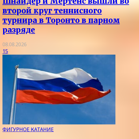
Шнайдер и Мертенс вышли во
второй круг теннисного
турнира в Торонто в парном
разряде
08.08.2026
15
ФИГУРНОЕ КАТАНИЕ