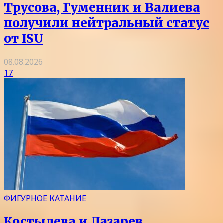
Трусова, Гуменник и Валиева
получили нейтральный статус
от ISU
08.08.2026
17
ФИГУРНОЕ КАТАНИЕ
Костылева и Лазарев