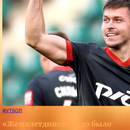
ФУТБОЛ
«Жемалетдинову надо было