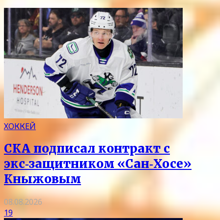
ХОККЕЙ
СКА подписал контракт с
экс‑защитником «Сан‑Хосе»
Кныжовым
08.08.2026
19