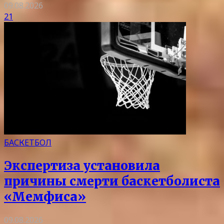
09.08.2026
21
БАСКЕТБОЛ
Экспертиза установила
причины смерти баскетболиста
«Мемфиса»
09.08.2026