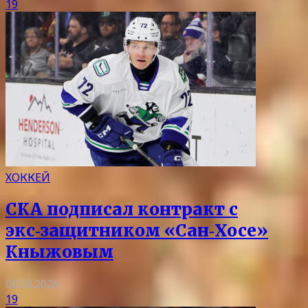
19
ХОККЕЙ
СКА подписал контракт с
экс‑защитником «Сан‑Хосе»
Кныжовым
08.08.2026
19