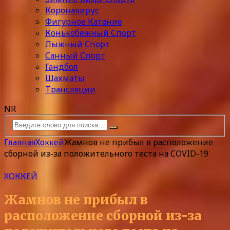
Коронавирус
Фигурное Катание
Конькобежный Спорт
Лыжный Спорт
Санный Спорт
Гандбол
Шахматы
Трансляции
NR
Главная
Хоккей
Жамнов не прибыл в расположение
сборной из-за положительного теста на COVID-19
ХОККЕЙ
Жамнов не прибыл в
расположение сборной из-за