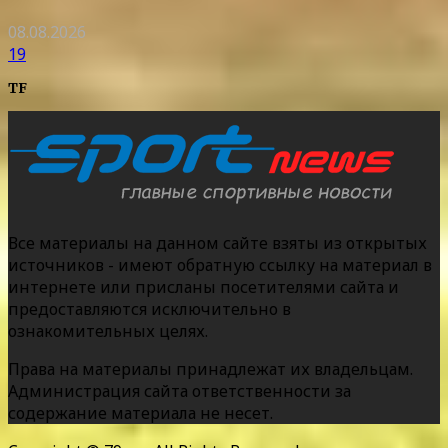
08.08.2026
19
TF
Все материалы на данном сайте взяты из открытых
источников - имеют обратную ссылку на материал в
интернете или присланы посетителями сайта и
предоставляются исключительно в
ознакомительных целях.
Права на материалы принадлежат их владельцам.
Администрация сайта ответственности за
содержание материала не несет.