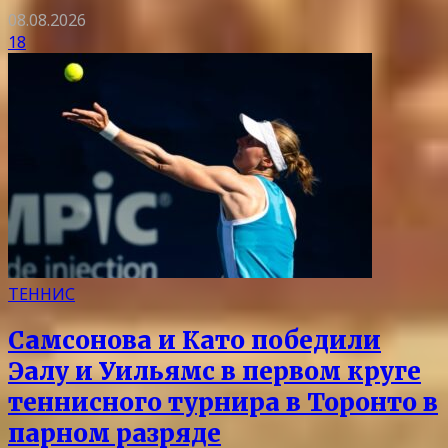
08.08.2026
18
ТЕННИС
Самсонова и Като победили
Эалу и Уильямс в первом круге
теннисного турнира в Торонто в
парном разряде