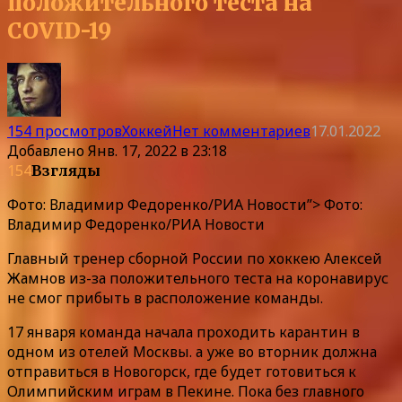
положительного теста на
COVID-19
154 просмотров
Хоккей
Нет комментариев
17.01.2022
Добавлено
Янв. 17, 2022 в 23:18
154
Взгляды
Фото: Владимир Федоренко/РИА Новости”> Фото:
Владимир Федоренко/РИА Новости
Главный тренер сборной России по хоккею Алексей
Жамнов из-за положительного теста на коронавирус
не смог прибыть в расположение команды.
17 января команда начала проходить карантин в
одном из отелей Москвы. а уже во вторник должна
отправиться в Новогорск, где будет готовиться к
Олимпийским играм в Пекине. Пока без главного