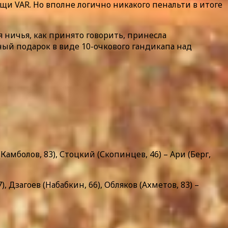
щи VAR. Но вполне логично никакого пенальти в итоге
 ничья, как принято говорить, принесла
й подарок в виде 10-очкового гандикапа над
амболов, 83), Стоцкий (Скопинцев, 46) – Ари (Берг,
 Дзагоев (Набабкин, 66), Обляков (Ахметов, 83) –