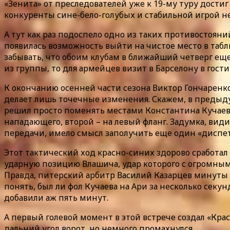
«Зенита» от преследователей уже к 19-му туру дости
конкуренты сине-бело-голубых и стабильной игрой не
А тут как раз подоспело одно из таких противостоян
появилась возможность выйти на чистое место в табл
забывать, что обоим клубам в ближайший четверг еще
из группы, то для армейцев визит в Барселону в гост
К окончанию осенней части сезона Виктор Гончаренко
делает лишь точечные изменения. Скажем, в предыду
решил просто поменять местами Константина Кучаева
нападающего, второй – на левый фланг. Задумка, вид
передачи, имело смысл заполучить еще один «диспет
Этот тактический ход красно-синих здорово сработал 
ударную позицию Влашича, удар которого с огромным 
Правда, питерский арбитр Василий Казарцев минуты д
понять, был ли фол Кучаева на Ари за несколько секу
добавили аж пять минут.
А первый голевой момент в этой встрече создал «Крас
дальний угол ворот, но немного промахнулся.