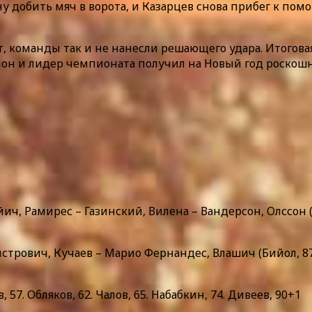
 добить мяч в ворота, и Казарцев снова прибег к помо
, команды так и не нанесли решающего удара. Итоговая
н и лидер чемпионата получил на Новый год роскошны
ич, Рамирес – Газинский, Вилена – Вандерсон, Олссон (К
стрович, Кучаев – Марио Фернандес, Влашич (Бийол, 87),
 57. Обляков, 62. Чалов, 65. Набабкин, 74. Дивеев, 90+1