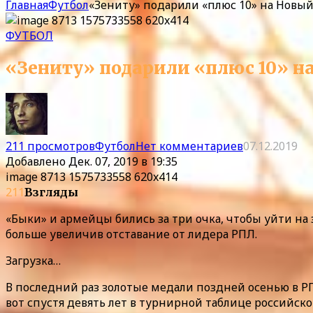
Главная
Футбол
«Зениту» подарили «плюс 10» на Новый
ФУТБОЛ
«Зениту» подарили «плюс 10» н
211 просмотров
Футбол
Нет комментариев
07.12.2019
Добавлено
Дек. 07, 2019 в 19:35
image 8713 1575733558 620x414
211
Взгляды
«Быки» и армейцы бились за три очка, чтобы уйти на
больше увеличив отставание от лидера РПЛ.
Загрузка…
В последний раз золотые медали поздней осенью в РП
вот спустя девять лет в турнирной таблице российск