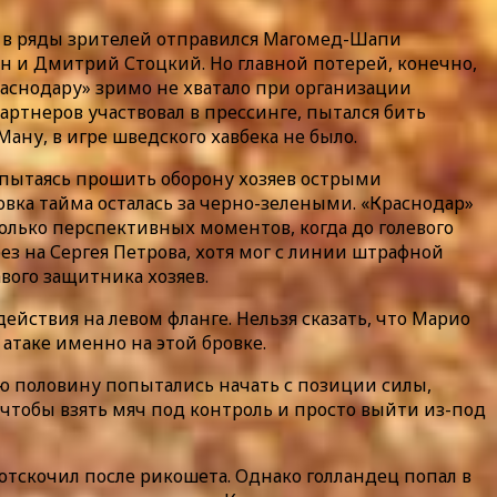
ек в ряды зрителей отправился Магомед-Шапи
н и Дмитрий Стоцкий. Но главной потерей, конечно,
раснодару» зримо не хватало при организации
ртнеров участвовал в прессинге, пытался бить
ану, в игре шведского хавбека не было.
 пытаясь прошить оборону хозяев острыми
ка тайма осталась за черно-зелеными. «Краснодар»
колько перспективных моментов, когда до голевого
з на Сергея Петрова, хотя мог с линии штрафной
авого защитника хозяев.
йствия на левом фланге. Нельзя сказать, что Марио
атаке именно на этой бровке.
ю половину попытались начать с позиции силы,
 чтобы взять мяч под контроль и просто выйти из-под
ч отскочил после рикошета. Однако голландец попал в