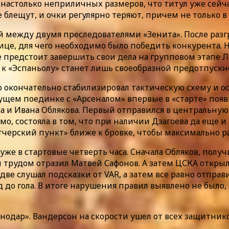
г настолько неприличных размеров, что титул уже сейч
 блещут, и очки регулярно теряют, причем не только в
ий между двумя преследователями «Зенита». После разг
ице, для чего необходимо было победить конкурента. Н
 предстоит завершить свои дела на групповом этапе Л
и к «Эспаньолу» станет лишь своеобразной предотпускн
 окончательно стабилизировал тактическую схему и ос
щем поединке с «Арсеналом» впервые в «старте» появи
 и Ивана Облякова. Первый отправился в центральную 
имо, состояла в том, что при наличии Дзагоева да ещ
черский пункт» ближе к бровке, чтобы максимально р
уже в стартовые четверть часа. Сначала Обляков, полу
трудом отразил Матвей Сафонов. А затем ЦСКА открыл 
ве слушал подсказки от VAR, а затем все равно отпра
нд до гола. В итоге нарушения правил выявлено не было
нодар». Вандерсон на скорости ушел от всех защитнико