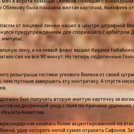
ь мяч в ворота помешал Обляков. Помешал с очевидны
е Облякову была показана желтая карточка, Акинфеев от
 пасом от лицевой линии нашел в центре штрафной Вла
ернулся предупреждением для спорившего с арбитром 
й импульс.
альную зону, а на левый фланг вышел Кирилл Набабкин
атало сил на все 90 минут. Но теперь подопечные Гонч
чного розыгрыша гостями углового Вилена от своей штр
, чем путным завершить эту контратаку. А спустя неск
ев.
 должен был получать вторую желтую карточку за восем
ов на досрочный уход с поля по причине удаления, кст
 Ильзата Ахметова.
краснодарская казалась более акцентированной на атак
кина, удар которого ногой сумел отразить Сафонов. За