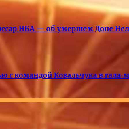
ссар НБА — об умершем Доне Нел
ю с командой Ковальчука в гала