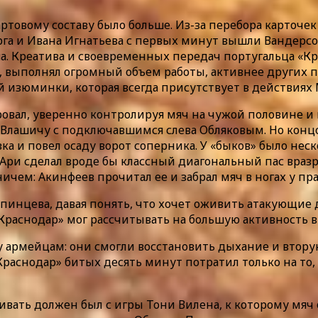
артовому составу было больше. Из-за перебора карточ
рга и Ивана Игнатьева с первых минут вышли Вандерсо
ша. Креатива и своевременных передач португальца «К
 выполнял огромный объем работы, активнее других па
 изюминки, которая всегда присутствует в действиях М
овал, уверенно контролируя мяч на чужой половине и
лашичу с подключавшимся слева Обляковым. Но концов
зка и повел осаду ворот соперника. У «быков» было нес
Ари сделал вроде бы классный диагональный пас вразре
ничем: Акинфеев прочитал ее и забрал мяч в ногах у пр
инцева, давая понять, что хочет оживить атакующие де
Краснодар» мог рассчитывать на большую активность в 
 армейцам: они смогли восстановить дыхание и втору
раснодар» битых десять минут потратил только на то,
забивать должен был с игры Тони Вилена, к которому мя