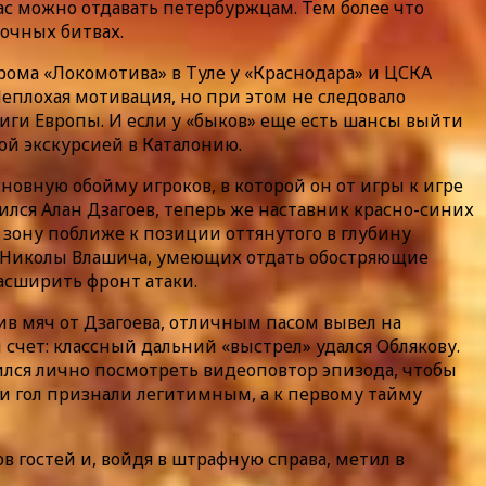
ас можно отдавать петербуржцам. Тем более что
 очных битвах.
рома «Локомотива» в Туле у «Краснодара» и ЦСКА
еплохая мотивация, но при этом не следовало
иги Европы. И если у «быков» еще есть шансы выйти
ой экскурсией в Каталонию.
новную обойму игроков, в которой он от игры к игре
лся Алан Дзагоев, теперь же наставник красно-синих
зону поближе к позиции оттянутого в глубину
е и Николы Влашича, умеющих отдать обостряющие
асширить фронт атаки.
чив мяч от Дзагоева, отличным пасом вывел на
счет: классный дальний «выстрел» удался Облякову.
вился лично посмотреть видеоповтор эпизода, чтобы
, и гол признали легитимным, а к первому тайму
в гостей и, войдя в штрафную справа, метил в