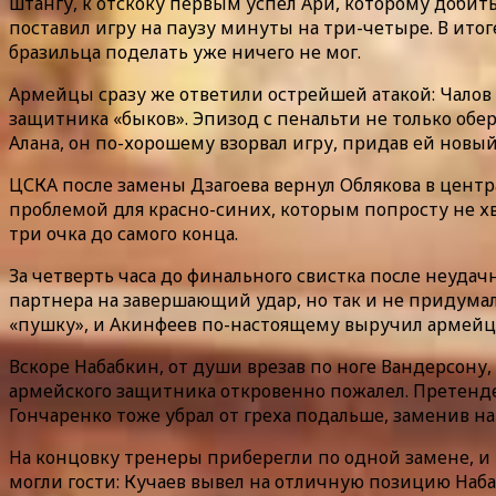
штангу, к отскоку первым успел Ари, которому добит
поставил игру на паузу минуты на три-четыре. В итог
бразильца поделать уже ничего не мог.
Армейцы сразу же ответили острейшей атакой: Чалов
защитника «быков». Эпизод с пенальти не только об
Алана, он по-хорошему взорвал игру, придав ей новы
ЦСКА после замены Дзагоева вернул Облякова в центр
проблемой для красно-синих, которым попросту не хв
три очка до самого конца.
За четверть часа до финального свистка после неуда
партнера на завершающий удар, но так и не придумал
«пушку», и Акинфеев по-настоящему выручил армейц
Вскоре Набабкин, от души врезав по ноге Вандерсону,
армейского защитника откровенно пожалел. Претендент
Гончаренко тоже убрал от греха подальше, заменив на
На концовку тренеры приберегли по одной замене, и 
могли гости: Кучаев вывел на отличную позицию Набаб