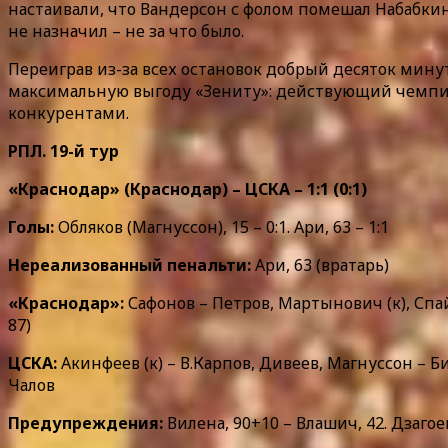
настаивали, что Вандерсон с фолом помешал Набабкину
не назначил – не за что было.
Переиграв из-за всех остановок добрый десяток минут
максимальную выгоду «Зениту»: действующий чемпио
конкурентами.
РПЛ. 19-й тур
«Краснодар» (Краснодар) – ЦСКА – 1:1 (0:1)
Голы:
Обляков (Магнуссон), 15 – 0:1. Ари, 63 – 1:1
Нереализованный пенальти:
Ари, 63 (вратарь)
«Краснодар»:
Сафонов – Петров, Мартынович (к), Спай
87)
ЦСКА:
Акинфеев (к) – В.Карпов, Дивеев, Магнуссон – Би
Чалов
Предупреждения:
Вилена, 90+10 – Влашич, 42. Дзагоев,