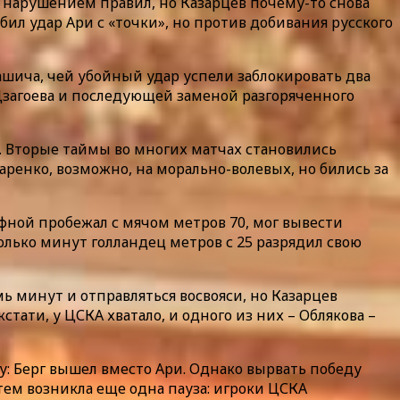
м нарушением правил, но Казарцев почему-то снова
бил удар Ари с «точки», но против добивания русского
шича, чей убойный удар успели заблокировать два
Дзагоева и последующей заменой разгоряченного
. Вторые таймы во многих матчах становились
аренко, возможно, на морально-волевых, но бились за
афной пробежал с мячом метров 70, мог вывести
олько минут голландец метров с 25 разрядил свою
ь минут и отправляться восвояси, но Казарцев
ати, у ЦСКА хватало, и одного из них – Облякова –
у: Берг вышел вместо Ари. Однако вырвать победу
тем возникла еще одна пауза: игроки ЦСКА