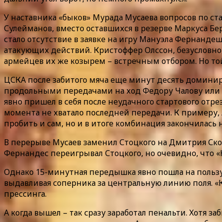
У наставника «быков» Мурада Мусаева вопросов по ст
Сулейманов, вместо оставшихся в резерве Маркуса Бе
стало отсутствие в заявке на игру Мануэла Фернанде
атакующих действий. Кристоффер Олссон, безусловно,
армейцев их же козырем – встречным отбором. Но той
ЦСКА после забитого мяча еще минут десять доминир
продольными передачами на ход Федору Чалову или В
явно пришел в себя после неудачного стартового отре
момента не хватало последней передачи. К примеру, 
пробить и сам, но и в итоге комбинация закончилась 
В перерыве Мусаев заменил Стоцкого на Дмитрия Скоп
Фернандес переигрывал Стоцкого, но очевидно, что «
Однако 15-минутная передышка явно пошла на пользу
выдавливая соперника за центральную линию поля. «К
прессинга.
А когда вышел – так сразу заработал пенальти. Хотя 