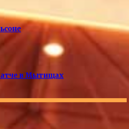
ьсоне
‑матче в Мытищах