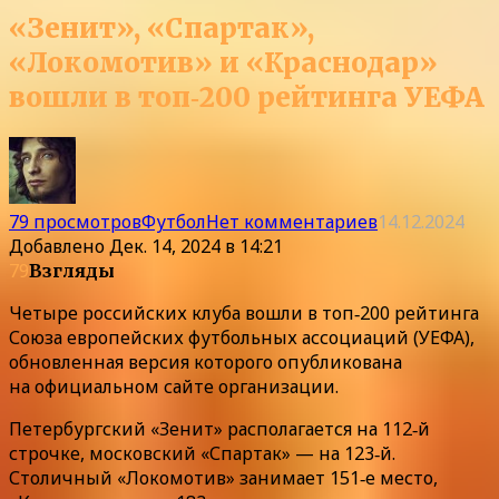
«Зенит», «Спартак»,
«Локомотив» и «Краснодар»
вошли в топ‑200 рейтинга УЕФА
79 просмотров
Футбол
Нет комментариев
14.12.2024
Добавлено
Дек. 14, 2024 в 14:21
79
Взгляды
Четыре российских клуба вошли в топ‑200 рейтинга
Союза европейских футбольных ассоциаций (УЕФА),
обновленная версия которого опубликована
на официальном сайте организации.
Петербургский «Зенит» располагается на 112‑й
строчке, московский «Спартак» — на 123‑й.
Столичный «Локомотив» занимает 151‑е место,