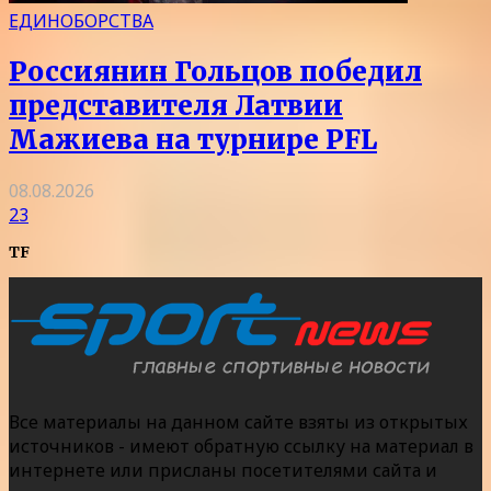
ЕДИНОБОРСТВА
Россиянин Гольцов победил
представителя Латвии
Мажиева на турнире PFL
08.08.2026
23
TF
Все материалы на данном сайте взяты из открытых
источников - имеют обратную ссылку на материал в
интернете или присланы посетителями сайта и