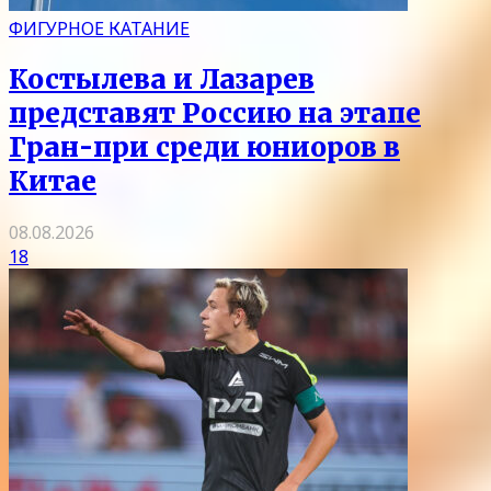
ФИГУРНОЕ КАТАНИЕ
Костылева и Лазарев
представят Россию на этапе
Гран-при среди юниоров в
Китае
08.08.2026
18