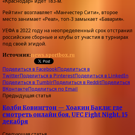
«Краснодар» идет 183‑м.
Рейтинг возглавляет «Манчестер Сити», второе
место занимает «Реал», топ‑3 замыкает «Бавария».
УЕФА в 2022 году на неопределенный срок отстранил
российские сборные и клубы от участия в турнирах
под своей эгидой.
Источник:
news.sportbox.ru
Поделиться в Facebook
Поделиться в
Twitter
Поделиться в Pinterest
Поделиться в LinkedIn
Поделиться в Tumblr
Поделиться в Reddit
Поделиться
ВКонтакте
Поделиться по Email
Предыдущая статья
Колби Ковингтон — Хоакин Бакли: где
смотреть онлайн боя, UFC Fight Night, 15
декабря
Следующая статья