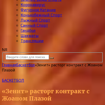
Коронавирус
Фигурное Катание
Конькобежный Спорт
Лыжный Спорт
Санный Спорт
Гандбол
Шахматы
Трансляции
NR
Главная
Баскетбол
«Зенит» расторг контракт с Жоаном
Плазой
БАСКЕТБОЛ
«Зенит» расторг контракт с
Жоаном Плазой