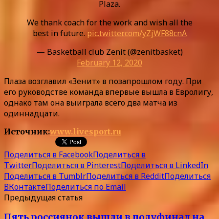
Plaza.
We thank coach for the work and wish all the
best in future.
pic.twitter.com/yZjWF88cnA
— Basketball club Zenit (@zenitbasket)
February 12, 2020
Плаза возглавил «Зенит» в позапрошлом году. При
его руководстве команда впервые вышла в Евролигу,
однако там она выиграла всего два матча из
одиннадцати.
Источник:
www.livesport.ru
Поделиться в Facebook
Поделиться в
Twitter
Поделиться в Pinterest
Поделиться в LinkedIn
Поделиться в Tumblr
Поделиться в Reddit
Поделиться
ВКонтакте
Поделиться по Email
Предыдущая статья
Пять россиянок вышли в полуфинал на