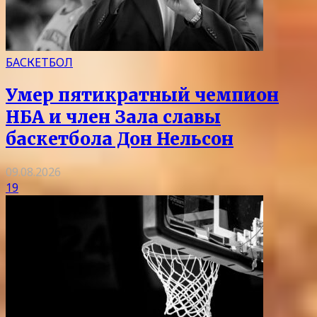
БАСКЕТБОЛ
Умер пятикратный чемпион
НБА и член Зала славы
баскетбола Дон Нельсон
09.08.2026
19