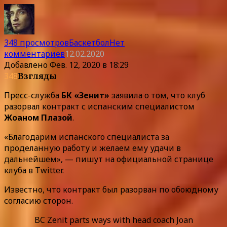
348 просмотров
Баскетбол
Нет
комментариев
12.02.2020
Добавлено
Фев. 12, 2020 в 18:29
348
Взгляды
Пресс-служба
БК «Зенит»
заявила о том, что клуб
разорвал контракт с испанским специалистом
Жоаном Плазой
.
«Благодарим испанского специалиста за
проделанную работу и желаем ему удачи в
дальнейшем», — пишут на официальной странице
клуба в Twitter.
Известно, что контракт был разорван по обоюдному
согласию сторон.
BC Zenit parts ways with head coach Joan