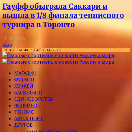
Гауфф обыграла Саккари и
вышла в 1/8 финала теннисного
турнира в Торонто
10.08.2026
еще
ПОНЕДЕЛЬНИК, 10 АВГУСТА, 2026
МАГАЗИН
ФУТБОЛ
ХОККЕЙ
БАСКЕТБОЛ
ЕДИНОБОРСТВА
ВОЛЕЙБОЛ
ТЕННИС
АВТОСПОРТ
ДРУГОЕ
Зимние Виды Спорта