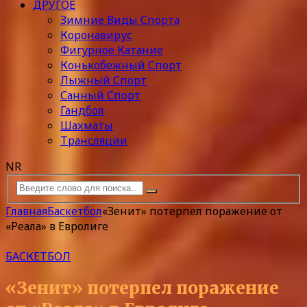
ДРУГОЕ
Зимние Виды Спорта
Коронавирус
Фигурное Катание
Конькобежный Спорт
Лыжный Спорт
Санный Спорт
Гандбол
Шахматы
Трансляции
NR
Главная
Баскетбол
«Зенит» потерпел поражение от
«Реала» в Евролиге
БАСКЕТБОЛ
«Зенит» потерпел поражение