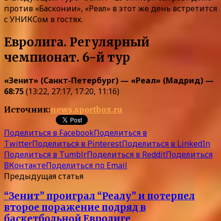
против «Басконии», «Реал» в этот же день встретится
с УНИКСом в гостях.
Евролига. Регулярный
чемпионат. 6-й тур
«Зенит» (Санкт-Петербург) — «Реал» (Мадрид) —
68:75
(13:22, 27:17, 17:20, 11:16)
Источник:
news.sportbox.ru
Поделиться в Facebook
Поделиться в
Twitter
Поделиться в Pinterest
Поделиться в LinkedIn
Поделиться в Tumblr
Поделиться в Reddit
Поделиться
ВКонтакте
Поделиться по Email
Предыдущая статья
“Зенит” проиграл “Реалу” и потерпел
второе поражение подряд в
баскетбольной Евролиге