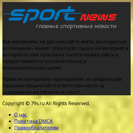
Все материалы на данном сайте взяты из открытых
источников - имеют обратную ссылку на материал в
интернете или присланы посетителями сайта и
предоставляются исключительно в
ознакомительных целях.
Права на материалы принадлежат их владельцам.
Администрация сайта ответственности за
содержание материала не несет.
Copyright © 79s.ru All Rights Reserved.
О нас
Политика DMCA
Правообладателям