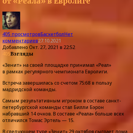
от «Реала» в Евролиге
405 просмотров
Баскетбол
Нет
комментариев
27.10.2021
Добавлено
Окт. 27, 2021 в 22:52
405
Взгляды
«Зенит» на своей площадке принимал «Реал»
в рамках регулярного чемпионата Евролиги.
Встреча завершилась со счетом 75:68 в пользу
мадридской команды.
Самым результативным игроком в составе санкт-
петербургской команды стал Билли Бэрон
набравший 14 очков. В составе «Реала» больше всех
отличился Томас Эртель — 15.
В следующем туре «Зенит» 29 октября сыграет дома