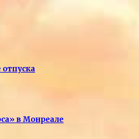
е отпуска
рса» в Монреале