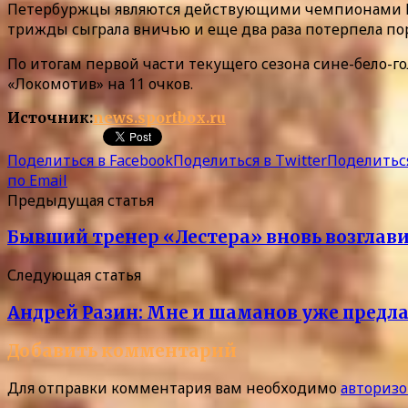
Петербуржцы являются действующими чемпионами Росс
трижды сыграла вничью и еще два раза потерпела по
По итогам первой части текущего сезона сине-бело-
«Локомотив» на 11 очков.
Источник:
news.sportbox.ru
Поделиться в Facebook
Поделиться в Twitter
Поделиться
по Email
Предыдущая статья
Бывший тренер «Лестера» вновь возглав
Следующая статья
Андрей Разин: Мне и шаманов уже предл
Добавить комментарий
Для отправки комментария вам необходимо
авторизо