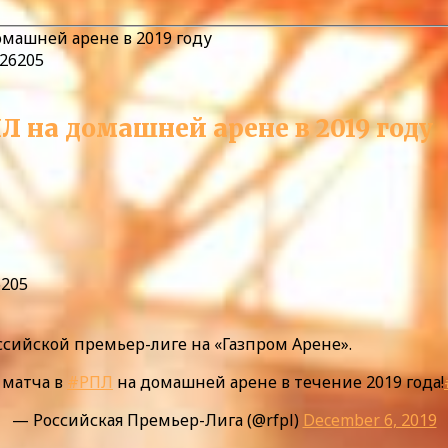
омашней арене в 2019 году
Л на домашней арене в 2019 году
6205
оссийской премьер-лиге на «Газпром Арене».
 матча в
#РПЛ
на домашней арене в течение 2019 года!
— Российская Премьер-Лига (@rfpl)
December 6, 2019