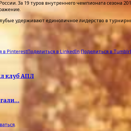
ии. За 19 туров внутреннего чемпионата сезона 2018
ражение.
голубые удерживают единоличное лидерство в турнирн
 в Pinterest
Поделиться в LinkedIn
Поделиться в Tumblr
ил клуб АПЛ
агали…
ваться
.