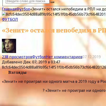
Главная
Футбол
«Зенит» остался непобедим в РПЛ на д
ФУТБОЛ
«Зенит» остался непобедим в РП
238 просмотров
Футбол
Нет комментариев
07.12.2019
Добавлено
Дек. 07, 2019 в 03:47
8cfc64dec0504d88a89b95c14f51f0b45db56b73cf66482012
238
Взгляды
«Зенит» не проиграл ни одного матча в 2019 году в Р
? «Зенит» не проиграл ни одного