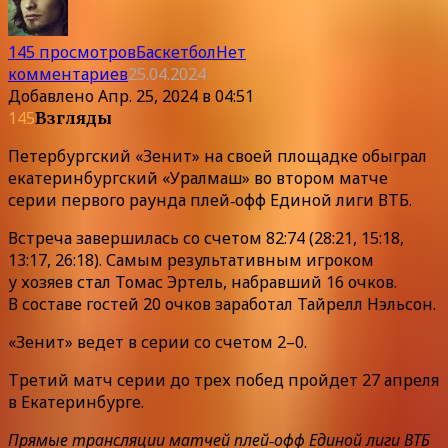
145 просмотров
Баскетбол
Нет
комментариев
25.04.2024
Добавлено
Апр. 25, 2024 в 04:51
145
Взгляды
Петербургский «Зенит» на своей площадке обыграл
екатеринбургский «Уралмаш» во втором матче
серии первого раунда плей‑офф Единой лиги ВТБ.
Встреча завершилась со счетом 82:74 (28:21, 15:18,
13:17, 26:18). Самым результативным игроком
у хозяев стал Томас Эртель, набравший 16 очков.
В составе гостей 20 очков заработал Тайрелл Нэльсон.
«Зенит» ведет в серии со счетом 2–0.
Третий матч серии до трех побед пройдет 27 апреля
в Екатеринбурге.
Прямые трансляции матчей плей‑офф Единой лиги ВТБ