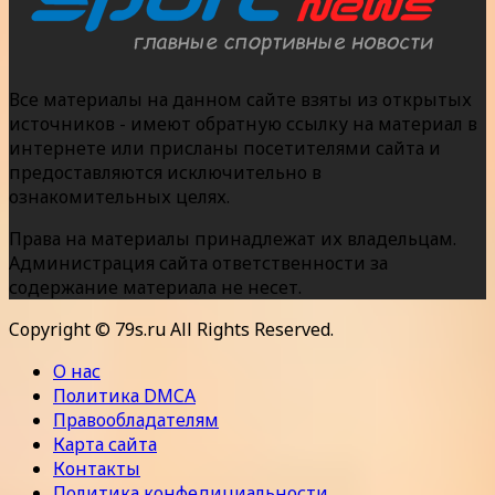
Все материалы на данном сайте взяты из открытых
источников - имеют обратную ссылку на материал в
интернете или присланы посетителями сайта и
предоставляются исключительно в
ознакомительных целях.
Права на материалы принадлежат их владельцам.
Администрация сайта ответственности за
содержание материала не несет.
Copyright © 79s.ru All Rights Reserved.
О нас
Политика DMCA
Правообладателям
Карта сайта
Контакты
Политика конфедициальности