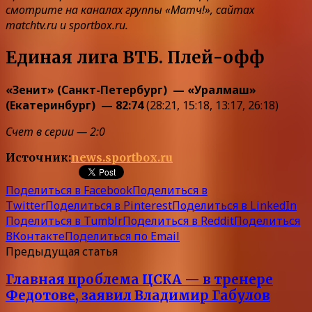
смотрите на каналах группы «Матч!», сайтах
matchtv.ru и sportbox.ru.
Единая лига ВТБ. Плей-офф
«Зенит» (Санкт-Петербург) — «Уралмаш»
(Екатеринбург) — 82:74
(28:21, 15:18, 13:17, 26:18)
Счет в серии — 2:0
Источник:
news.sportbox.ru
Поделиться в Facebook
Поделиться в
Twitter
Поделиться в Pinterest
Поделиться в LinkedIn
Поделиться в Tumblr
Поделиться в Reddit
Поделиться
ВКонтакте
Поделиться по Email
Предыдущая статья
Главная проблема ЦСКА — в тренере
Федотове, заявил Владимир Габулов