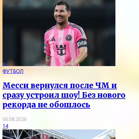
ФУТБОЛ
Месси вернулся после ЧМ и
сразу устроил шоу! Без нового
рекорда не обошлось
06.08.2026
14