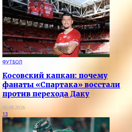
ФУТБОЛ
Косовский капкан: почему
фанаты «Спартака» восстали
против перехода Даку
06.08.2026
13