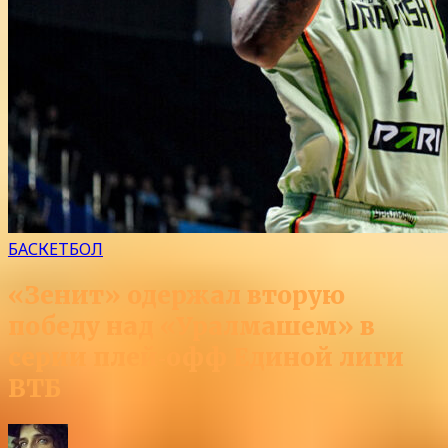
БАСКЕТБОЛ
«Зенит» одержал вторую
победу над «Уралмашем» в
серии плей‑офф Единой лиги
ВТБ