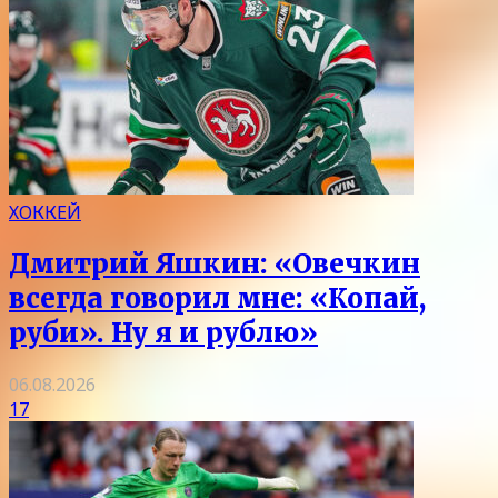
ХОККЕЙ
Дмитрий Яшкин: «Овечкин
всегда говорил мне: «Копай,
руби». Ну я и рублю»
06.08.2026
17