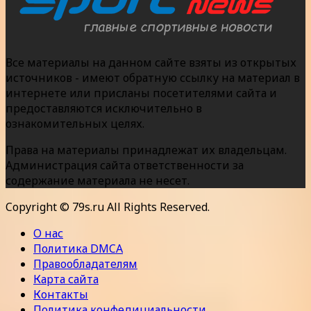
Все материалы на данном сайте взяты из открытых
источников - имеют обратную ссылку на материал в
интернете или присланы посетителями сайта и
предоставляются исключительно в
ознакомительных целях.
Права на материалы принадлежат их владельцам.
Администрация сайта ответственности за
содержание материала не несет.
Copyright © 79s.ru All Rights Reserved.
О нас
Политика DMCA
Правообладателям
Карта сайта
Контакты
Политика конфедициальности