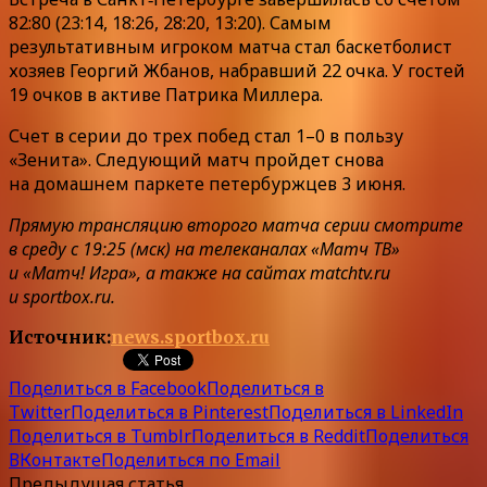
82:80 (23:14, 18:26, 28:20, 13:20). Самым
результативным игроком матча стал баскетболист
хозяев Георгий Жбанов, набравший 22 очка. У гостей
19 очков в активе Патрика Миллера.
Счет в серии до трех побед стал 1–0 в пользу
«Зенита». Следующий матч пройдет снова
на домашнем паркете петербуржцев 3 июня.
Прямую трансляцию второго матча серии смотрите
в среду с 19:25 (мск) на телеканалах «Матч ТВ»
и «Матч! Игра», а также на сайтах matchtv.ru
и sportbox.ru.
Источник:
news.sportbox.ru
Поделиться в Facebook
Поделиться в
Twitter
Поделиться в Pinterest
Поделиться в LinkedIn
Поделиться в Tumblr
Поделиться в Reddit
Поделиться
ВКонтакте
Поделиться по Email
Предыдущая статья