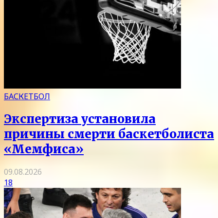
БАСКЕТБОЛ
Экспертиза установила
причины смерти баскетболиста
«Мемфиса»
09.08.2026
18