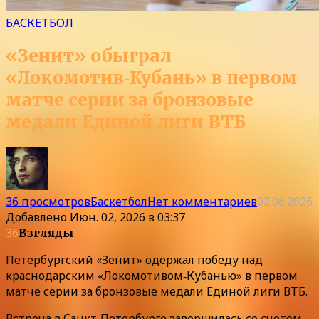
БАСКЕТБОЛ
«Зенит» обыграл
«Локомотив‑Кубань» в первом
матче серии за бронзовые
медали Единой лиги ВТБ
36 просмотров
Баскетбол
Нет комментариев
02.06.2026
Добавлено
Июн. 02, 2026 в 03:37
36
Взгляды
Петербургский «Зенит» одержал победу над
краснодарским «Локомотивом‑Кубанью» в первом
матче серии за бронзовые медали Единой лиги ВТБ.
Встреча в Санкт‑Петербурге завершилась со счетом