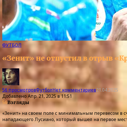
ФУТБОЛ
«Зенит» не отпустил в отрыв «
56 просмотров
Футбол
Нет комментариев
21.04.2025
Добавлено
Апр. 21, 2025 в 11:51
56
Взгляды
«Зенит» на своем поле с минимальным перевесом в сч
нападающего Лусиано, который вышел на первое мес