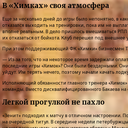
В «Химках» своя атмосфера
Еще за несколько дней до игры было непонятно, в как
отказался выходить на тренировки, пока им не выпла
вполне реальным. В дело пришлось вмешиваться РПЛ 
их отказаться от бойкота. Клуб перешел под внешнее
При этом поддерживающий ФК «Химки» бизнесмен Туф
— Из‑за того, что на некоторое время задержали опл
последние игры «Химок»? Они были бездарными. Они 
уйдут. Им терять нечего, поэтому начали качать лодк
Исполняющий обязанности главного тренера «Химок»
команды. Вместо дисквалифицированного Бакаева на 
Легкой прогулкой не пахло
«Зенит» подходил к матчу в отличном настроении. По
на очередной титул. В середине недели петербуржцы 