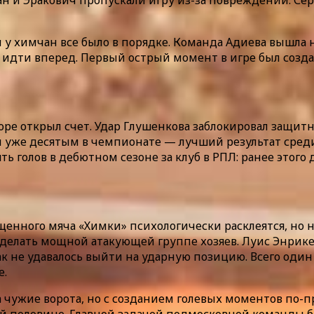
ан и Эракович пропускали игру из-за повреждений. Се
 у химчан все было в порядке. Команда Адиева вышла н
сь идти вперед. Первый острый момент в игре был созд
оре открыл счет. Удар Глушенкова заблокировал защитн
тал уже десятым в чемпионате — лучший результат сред
ь голов в дебютном сезоне за клуб в РПЛ: ранее этого 
нного мяча «Химки» психологически расклеятся, но ни
 делать мощной атакующей группе хозяев. Луис Энрике
ак не удавалось выйти на ударную позицию. Всего од
е.
на чужие ворота, но с созданием голевых моментов по