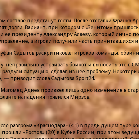
ом составе предстанут гости. После отставки Франка А
тят долги. Вариант, при котором с «Зенитом» пришлось
и ее президенту Александру Алаеву, который лично по
 управление, а игроки получили часть причитавшихся 
ан Садыгов раскритиковал игроков команды, обвинив
ату, неправильно устраивать бойкот и выносить это в 
раздули ситуацию, сделав из нее проблему. Некоторые
у, — приводит слова Садыгова Sport24.
 Магомед Адиев произвел лишь одно изменение в стар
фланге нападения появился Мирзов.
сле разгрома «Краснодара» (4:1) в предыдущем туре к
прошли «Ростов» (2:0) в Кубке России, при этом ведущ