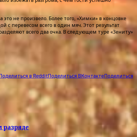
ыло избежать разгрома, с чем гости успешно
это не произвело. Более того, «Химки» в концовке
й с перевесом всего в один мяч. Этот результат
зделяют всего два очка. В следующем туре «Зениту»
Поделиться в Reddit
Поделиться ВКонтакте
Поделиться
м разряде