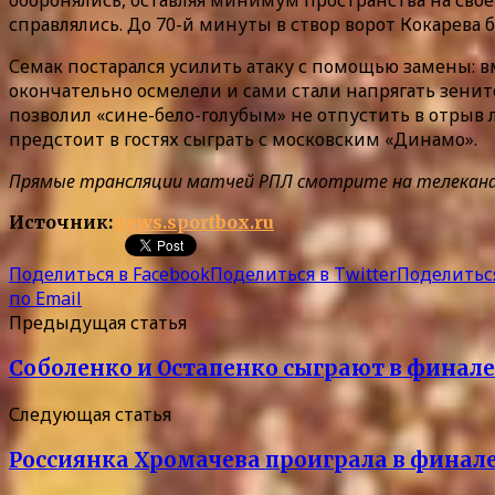
оборонялись, оставляя минимум пространства на сво
справлялись. До 70-й минуты в створ ворот Кокарева 
Семак постарался усилить атаку с помощью замены: вм
окончательно осмелели и сами стали напрягать зенито
позволил «сине-бело-голубым» не отпустить в отрыв
предстоит в гостях сыграть с московским «Динамо».
Прямые трансляции матчей РПЛ смотрите на телеканалах
Источник:
news.sportbox.ru
Поделиться в Facebook
Поделиться в Twitter
Поделиться
по Email
Предыдущая статья
Соболенко и Остапенко сыграют в финале
Следующая статья
Россиянка Хромачева проиграла в финале