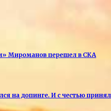
ри» Мироманов перешел в СКА
лся на допинге. И с честью приня