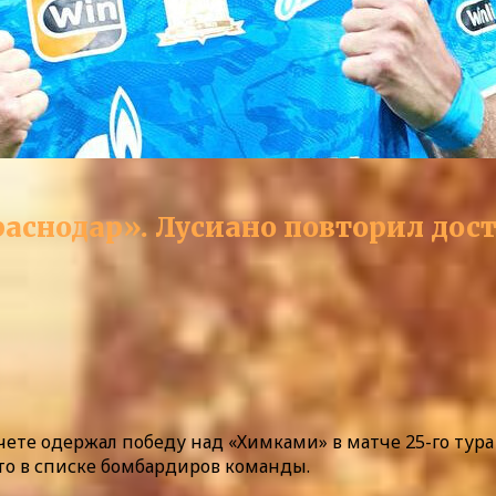
Краснодар». Лусиано повторил до
ете одержал победу над «Химками» в матче 25-го тура
то в списке бомбардиров команды.