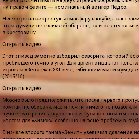
не мог рассчитывать на двух игроков обороны: Манту
на правом фланге — номинальный вингер Педро.
Несмотря на непростую атмосферу в клубе, с настроем
этом думали не только об обороне, но и не стесняли
в крестовину.
Открыть видео
Этот эпизод заметно взбодрил фаворита, который вск
пробившего точно в угол. Для аргентинца этот гол с
игроком «Зенита» в XXI веке, забившим минимум десят
(2015/16).
Открыть видео
Можно было предположить, что после первого пропуще
компактно оборонялись и почти ничего не позволяли
лучше смотрелись Глушенков и Лусиано, но и им ник
итогом для «Химок», особенно на фоне проблем в клуб
В начале второго тайма «Зенит» увеличил давление 