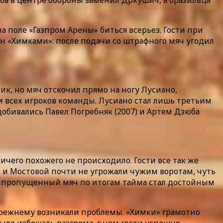
рба в центре обороны заменил Дркушич, а бразильца
а поле «Газпром Арены» биться всерьез. Гости при
ан «Химками»: после подачи со штрафного мяч угодил
ик, но мяч отскочил прямо на ногу Лусиано,
и всех игроков команды. Лусиано стал лишь третьим
добивались Павел Погребняк (2007) и Артем Дзюба
чего похожего не происходило. Гости все так же
 и Мостовой почти не угрожали чужим воротам, чуть
ин пропущенный мяч по итогам тайма стал достойным
-прежнему возникали проблемы. «Химки» грамотно