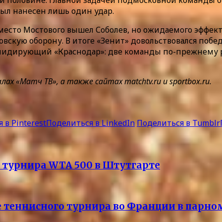
ей половине. Главной задачей подмосковной команды б
был нанесен лишь один удар.
есто Мостового вышел Соболев, но ожидаемого эффекта 
вскую оборону. В итоге «Зенит» довольствовался победо
 лидирующий «Краснодар»: две команды по-прежнему ра
 «Матч ТВ», а также сайтах matchtv.ru и sportbox.ru.
 в Pinterest
Поделиться в LinkedIn
Поделиться в Tumblr
 турнира WTA 500 в Штутгарте
 теннисного турнира во Франции в парно