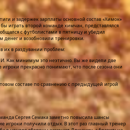
ртиги и задержек зарплаты основной состав «Химок»
 бы играть второй команде химчан, представлялся
общался с футболистами в пятницу и убедил
им денег и возобновили тренировки.
 их в раздувании проблем:
СМИ. Как минимум это неэтично. Вы же видели две
 игроки прекрасно понимают, что после сезона они
товом составе по сравнению с предыдущей игрой
оманда Сергея Семака заметно повысила шансы
ие игроки получили отдых. В этот раз главный тренер