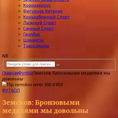
Коронавирус
Фигурное Катание
Конькобежный Спорт
Лыжный Спорт
Санный Спорт
Гандбол
Шахматы
Трансляции
NR
Главная
Футбол
Земсков: Бронзовыми медалями мы
довольны
ФУТБОЛ
Земсков: Бронзовыми
медалями мы довольны