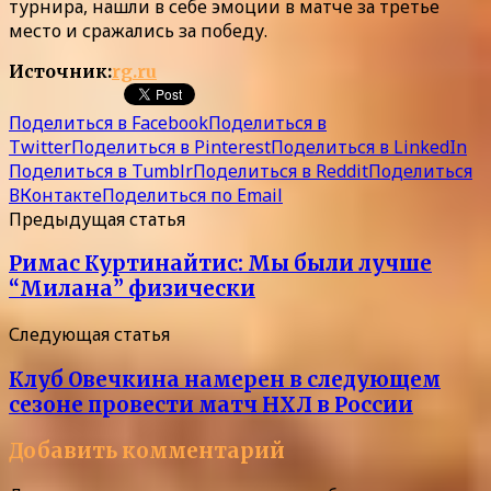
турнира, нашли в себе эмоции в матче за третье
место и сражались за победу.
Источник:
rg.ru
Поделиться в Facebook
Поделиться в
Twitter
Поделиться в Pinterest
Поделиться в LinkedIn
Поделиться в Tumblr
Поделиться в Reddit
Поделиться
ВКонтакте
Поделиться по Email
Предыдущая статья
Римас Куртинайтис: Мы были лучше
“Милана” физически
Следующая статья
Клуб Овечкина намерен в следующем
сезоне провести матч НХЛ в России
Добавить комментарий