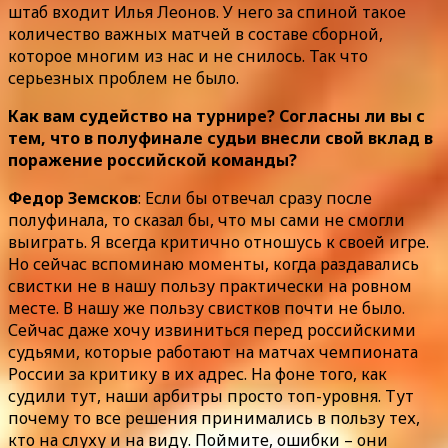
штаб входит Илья Леонов. У него за спиной такое
количество важных матчей в составе сборной,
которое многим из нас и не снилось. Так что
серьезных проблем не было.
Как вам судейство на турнире? Согласны ли вы с
тем, что в полуфинале судьи внесли свой вклад в
поражение российской команды?
Федор Земсков
: Если бы отвечал сразу после
полуфинала, то сказал бы, что мы сами не смогли
выиграть. Я всегда критично отношусь к своей игре.
Но сейчас вспоминаю моменты, когда раздавались
свистки не в нашу пользу практически на ровном
месте. В нашу же пользу свистков почти не было.
Сейчас даже хочу извиниться перед российскими
судьями, которые работают на матчах чемпионата
России за критику в их адрес. На фоне того, как
судили тут, наши арбитры просто топ-уровня. Тут
почему то все решения принимались в пользу тех,
кто на слуху и на виду. Поймите, ошибки – они