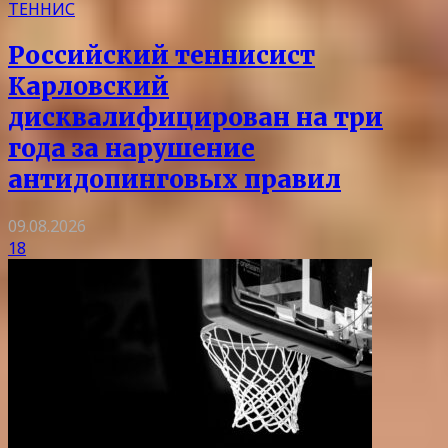
ТЕННИС
Российский теннисист
Карловский
дисквалифицирован на три
года за нарушение
антидопинговых правил
09.08.2026
18