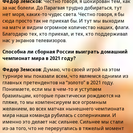
Федор Земсков:
Честно говоря, я шокирован тем, как
за нас болели. До Парагвая трудно добираться, тут
нет моря, каких-то чудес света. Честно говоря, я бы
сюда просто так не приехал бы. И тут мы выходим
на матч и видим огромное количество наших, флаги.
Благодарю тех, кто приехал, и тех, кто поддерживал
нас у экранов телевизоров.
Способна ли сборная России выиграть домашний
чемпионат мира в 2021 году?
Федор Земсков
: Думаю, что своей игрой на этом
турнире мы показали всем, что являемся одними из
главных претендентов на “золото” в 2021 году.
Понимаете, если мы в чем-то и уступаем
бразильцам, которые практически рождаются на
пляже, то мы компенсируем все огромным
желанием, во всех матчах нынешнего чемпионата
мира наша команда рубилась с соперниками. И
именно это делает нас сильнее. Сильнее мы стали
из-за того, что не переругались в тяжелый момент