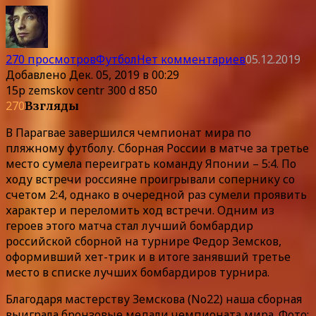
270 просмотров
Футбол
Нет комментариев
05.12.2019
Добавлено
Дек. 05, 2019 в 00:29
15p zemskov centr 300 d 850
270
Взгляды
В Парагвае завершился чемпионат мира по
пляжному футболу. Сборная России в матче за третье
место сумела переиграть команду Японии – 5:4. По
ходу встречи россияне проигрывали сопернику со
счетом 2:4, однако в очередной раз сумели проявить
характер и переломить ход встречи. Одним из
героев этого матча стал лучший бомбардир
российской сборной на турнире Федор Земсков,
оформивший хет-трик и в итоге занявший третье
место в списке лучших бомбардиров турнира.
Благодаря мастерству Земскова (No22) наша сборная
выиграла бронзовые медали чемпионата мира. Фото: