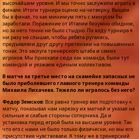
высочайшем уровне. И мы точно заслужили играть в
финале. Итоги турнира оценю на четверку. Вышли
бы в финал, то как минимум пять с минусом бы
заработали. Поражение от Италии безумно обидное,
но за него точно не было стыдно. По ходу турнира я
ни разу не слышал, чтобы ребята ругались,
предъявляли друг другу претензии на повышенных
тонах. Это заслуга тренерского штаба и самих
игроков. Мы приехали сюда как команда, были тут
командой и уезжаем единым коллективом.
В матче за третье место на скамейке запасных не
было приболевшего главного тренера команды
Михаила Лихачева. Тяжело ли игралось без него?
Федор Земсков
: Все равно тренер вел подготовку к
матчу, показывал нам нарезку их матчей и указал на
сильные и слабые стороны соперника. Да и
установка перед игрой была на высшем уровне. Так
что его с нами не было только физически, но мы его
присутствие чувствовали. К тому же в тренерский