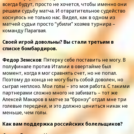
всегда будут, просто не хочется, чтобы именно они
решали судьбу матча. И отвратительное судейство
коснулось не только нас. Видел, как в одном из
матчей судьи просто “убили” хозяев турнира –
команду Парагвая.
Своей игрой довольны? Вы стали третьим в
списке бомбардиров.
Федор Земсков
: Пятерку себе поставить не могу. В
полуфинале против Италии в овертайме был
момент, когда я мог сравнять счет, но не попал.
Поэтому до конца не могу быть собой доволен, но
сыграл неплохо. Мои голы – это моя работа. С такими
партнерами сложно много не забивать – тот же
Алексей Макаров в матче за “бронзу” отдал мне три
голевые передачи, и это должно цениться никак не
меньше, чем голы.
Как вам поддержка российских болельщиков?