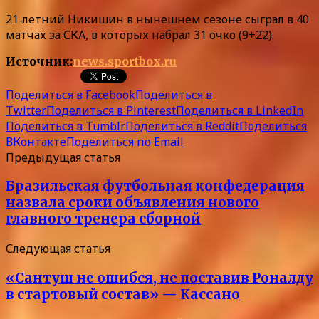
21‑летний Никишин в нынешнем сезоне сыграл в 40
матчах за СКА, в которых набрал 31 очко (9+22).
Источник:
news.sportbox.ru
Поделиться в Facebook
Поделиться в
Twitter
Поделиться в Pinterest
Поделиться в LinkedIn
Поделиться в Tumblr
Поделиться в Reddit
Поделиться
ВКонтакте
Поделиться по Email
Предыдущая статья
Бразильская футбольная конфедерация
назвала сроки объявления нового
главного тренера сборной
Следующая статья
«Сантуш не ошибся, не поставив Роналду
в стартовый состав» — Кассано