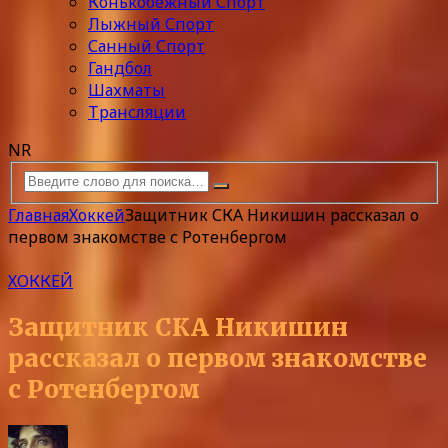
Конькобежный Спорт
Лыжный Спорт
Санный Спорт
Гандбол
Шахматы
Трансляции
NR
Главная
Хоккей
Защитник СКА Никишин рассказал о
первом знакомстве с Ротенбергом
ХОККЕЙ
Защитник СКА Никишин
рассказал о первом знакомстве
с Ротенбергом