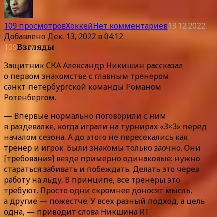
109 просмотров
Хоккей
Нет комментариев
13.12.2022
Добавлено
Дек. 13, 2022 в 04:12
109
Взгляды
Защитник СКА Александр Никишин рассказал
о первом знакомстве с главным тренером
санкт‑петербургской команды Романом
Ротенбергом.
— Впервые нормально поговорили с ним
в раздевалке, когда играли на турнирах «3×3» перед
началом сезона. А до этого не пересекались как
тренер и игрок. Были знакомы только заочно. Они
[требования] везде примерно одинаковые: нужно
стараться забивать и побеждать. Делать это через
работу на льду. В принципе, все тренеры это
требуют. Просто одни скромнее доносят мысль,
а другие — пожестче. У всех разный подход, а цель
одна, — приводит слова Никшина RT.