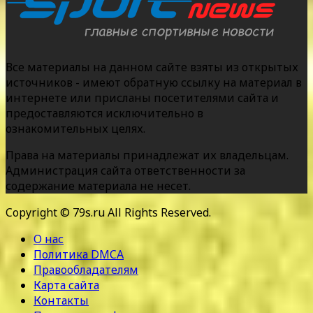
Все материалы на данном сайте взяты из открытых
источников - имеют обратную ссылку на материал в
интернете или присланы посетителями сайта и
предоставляются исключительно в
ознакомительных целях.
Права на материалы принадлежат их владельцам.
Администрация сайта ответственности за
содержание материала не несет.
Copyright © 79s.ru All Rights Reserved.
О нас
Политика DMCA
Правообладателям
Карта сайта
Контакты