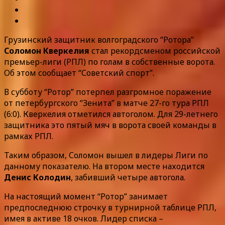
Грузинский защитник волгоградского “Ротора”
Соломон Кверкелия
стал рекордсменом российской
премьер-лиги (РПЛ) по голам в собственные ворота.
Об этом сообщает “Советский спорт”.
В субботу “Ротор” потерпел разгромное поражение
от петербургского “Зенита” в матче 27-го тура РПЛ
(6:0). Кверкелия отметился автоголом. Для 29-летнего
защитника это пятый мяч в ворота своей команды в
рамках РПЛ.
Таким образом, Соломон вышел в лидеры Лиги по
данному показателю. На втором месте находится
Денис Колодин
, забивший четыре автогола.
На настоящий момент “Ротор” занимает
предпоследнюю строчку в турнирной таблице РПЛ,
имея в активе 18 очков. Лидер списка –