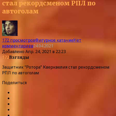
стал рекордсменом РПЛ по
автоголам
172 просмотров
Фигурное катание
Нет
комментариев
24.04.2021
Добавлено
Апр. 24, 2021 в 22:23
172
Взгляды
Защитник “Ротора” Кверквелия стал рекордсменом
РПЛ по автоголам
Поделиться