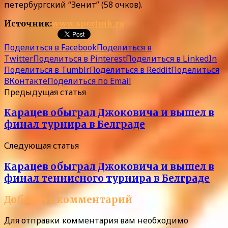
петербургский “Зенит” (58 очков).
Источник:
www.sportmk.ru
Поделиться в Facebook
Поделиться в
Twitter
Поделиться в Pinterest
Поделиться в LinkedIn
Поделиться в Tumblr
Поделиться в Reddit
Поделиться
ВКонтакте
Поделиться по Email
Предыдущая статья
Карацев обыграл Джоковича и вышел в
финал турнира в Белграде
Следующая статья
Карацев обыграл Джоковича и вышел в
финал теннисного турнира в Белграде
Добавить комментарий
Для отправки комментария вам необходимо