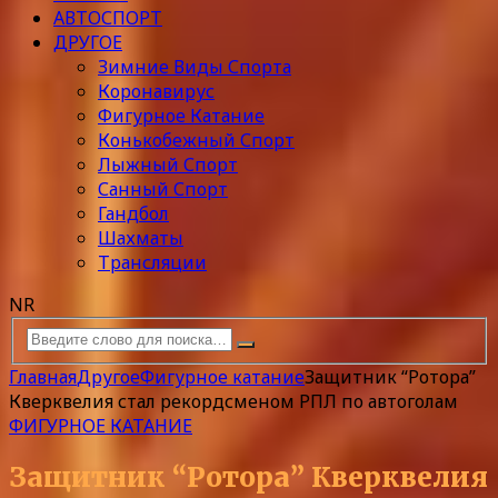
АВТОСПОРТ
ДРУГОЕ
Зимние Виды Спорта
Коронавирус
Фигурное Катание
Конькобежный Спорт
Лыжный Спорт
Санный Спорт
Гандбол
Шахматы
Трансляции
NR
Главная
Другое
Фигурное катание
Защитник “Ротора”
Кверквелия стал рекордсменом РПЛ по автоголам
ФИГУРНОЕ КАТАНИЕ
Защитник “Ротора” Кверквелия