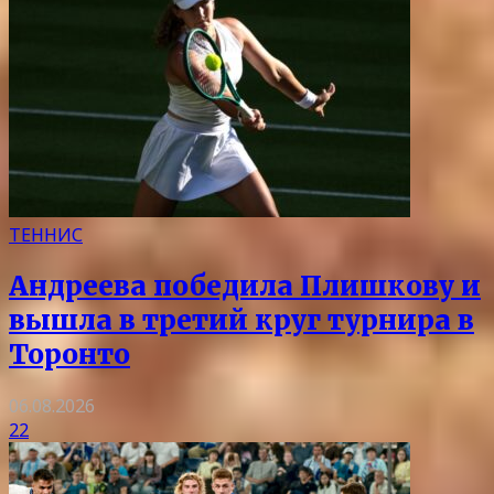
ТЕННИС
Андреева победила Плишкову и
вышла в третий круг турнира в
Торонто
06.08.2026
22