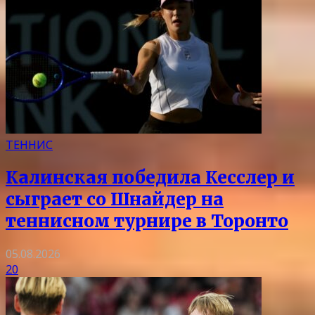
ТЕННИС
Калинская победила Кесслер и
сыграет со Шнайдер на
теннисном турнире в Торонто
05.08.2026
20