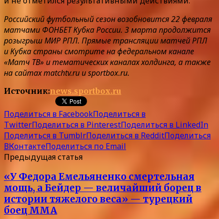
и не отметился результативными действиями.
Российский футбольный сезон возобновится 22 февраля
матчами ФОНБЕТ Кубка России. 3 марта продолжится
розыгрыш МИР РПЛ. Прямые трансляции матчей РПЛ
и Кубка страны смотрите на федеральном канале
«Матч ТВ» и тематических каналах холдинга, а также
на сайтах matchtv.ru и sportbox.ru.
Источник:
news.sportbox.ru
Поделиться в Facebook
Поделиться в
Twitter
Поделиться в Pinterest
Поделиться в LinkedIn
Поделиться в Tumblr
Поделиться в Reddit
Поделиться
ВКонтакте
Поделиться по Email
Предыдущая статья
«У Федора Емельяненко смертельная
мощь, а Бейдер — величайший борец в
истории тяжелого веса» — турецкий
боец ММА