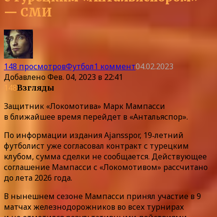
— СМИ
148 просмотров
Футбол
1 коммент
04.02.2023
Добавлено
Фев. 04, 2023 в 22:41
148
Взгляды
Защитник «Локомотива» Марк Мампасси
в ближайшее время перейдет в «Антальяспор».
По информации издания Ajansspor, 19‑летний
футболист уже согласовал контракт с турецким
клубом, сумма сделки не сообщается. Действующее
соглашение Мампасси с «Локомотивом» рассчитано
до лета 2026 года.
В нынешнем сезоне Мампасси принял участие в 9
матчах железнодорожников во всех турнирах