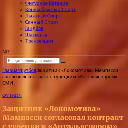
Фигурное Катание
Конькобежный Спорт
Лыжный Спорт
Санный Спорт
Гандбол
Шахматы
Трансляции
NR
Главная
Футбол
Защитник «Локомотива» Мампасси
согласовал контракт с турецким «Антальяспором» —
СМИ
ФУТБОЛ
Защитник «Локомотива»
Мампасси согласовал контракт
с турецким «Антальяспором»