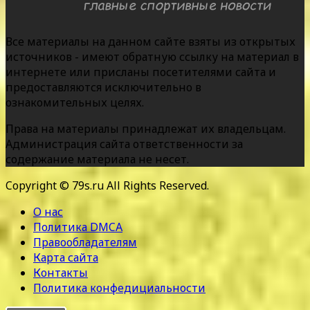
Все материалы на данном сайте взяты из открытых
источников - имеют обратную ссылку на материал в
интернете или присланы посетителями сайта и
предоставляются исключительно в
ознакомительных целях.
Права на материалы принадлежат их владельцам.
Администрация сайта ответственности за
содержание материала не несет.
Copyright © 79s.ru All Rights Reserved.
О нас
Политика DMCA
Правообладателям
Карта сайта
Контакты
Политика конфедициальности