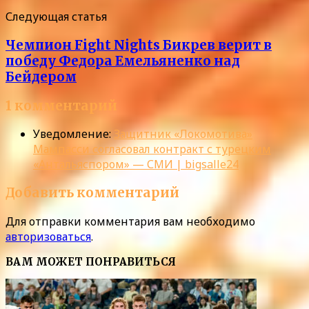
Следующая статья
Чемпион Fight Nights Бикрев верит в
победу Федора Емельяненко над
Бейдером
1 комментарий
Уведомление:
Защитник «Локомотива»
Мампасси согласовал контракт с турецким
«Антальяспором» — СМИ | bigsalle24
Добавить комментарий
Для отправки комментария вам необходимо
авторизоваться
.
ВАМ МОЖЕТ ПОНРАВИТЬСЯ