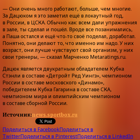
— Они очень много работают, больше, чем многие.
За Дацюком я это заметил ещё в локаутный год,
в России, в ЦСКА. Обычно как: всем дали упражнения
в зале, ты сделал и пошёл. Вроде все позанимались,
а Паша остался и ещё что‑то своё поделал, доработал.
Понятно, они делают то, что именно им надо. У них
возраст, они лучше чувствуют свой организм, у них
свои тренеры, — сказал Марченко Metaratings.ru.
Дацюк является двукратным обладателем Кубка
Стэнли в составе «Детройт Ред Уингз», чемпионом
России в составе московского «Динамо»,
победителем Кубка Гагарина в составе СКА,
чемпионом мира и олимпийским чемпионом
в составе сборной России.
Источник:
news.sportbox.ru
Поделиться в Facebook
Поделиться в
Twitter
Поделиться в Pinterest
Поделиться в LinkedIn