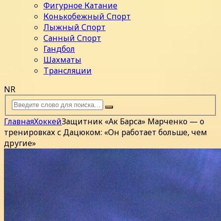
Фигурное Катание
Конькобежный Спорт
Лыжный Спорт
Санный Спорт
Гандбол
Шахматы
Трансляции
NR
Главная
Хоккей
Защитник «Ак Барса» Марченко — о
тренировках с Дацюком: «Он работает больше, чем
другие»