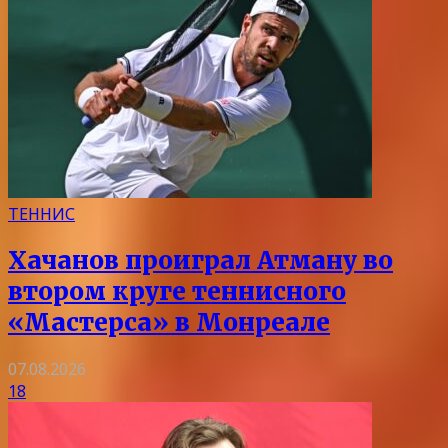
ТЕННИС
Хачанов проиграл Атману во
втором круге теннисного
«Мастерса» в Монреале
07.08.2026
18