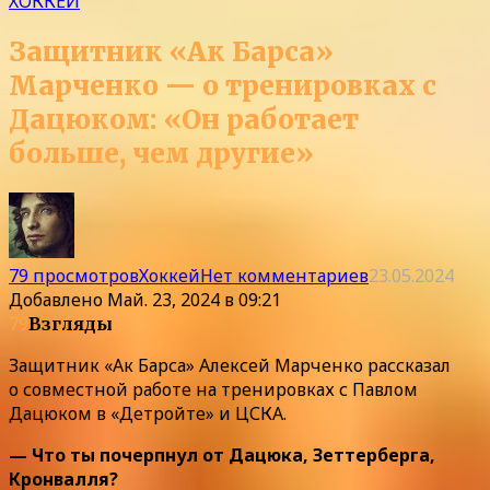
ХОККЕЙ
Защитник «Ак Барса»
Марченко — о тренировках с
Дацюком: «Он работает
больше, чем другие»
79 просмотров
Хоккей
Нет комментариев
23.05.2024
Добавлено
Май. 23, 2024 в 09:21
79
Взгляды
Защитник «Ак Барса» Алексей Марченко рассказал
о совместной работе на тренировках с Павлом
Дацюком в «Детройте» и ЦСКА.
— Что ты почерпнул от Дацюка, Зеттерберга,
Кронвалля?