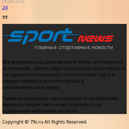
06.08.2026
24
TF
Все материалы на данном сайте взяты из открытых
источников - имеют обратную ссылку на материал в
интернете или присланы посетителями сайта и
предоставляются исключительно в
ознакомительных целях.
Права на материалы принадлежат их владельцам.
Администрация сайта ответственности за
содержание материала не несет.
Copyright © 79s.ru All Rights Reserved.