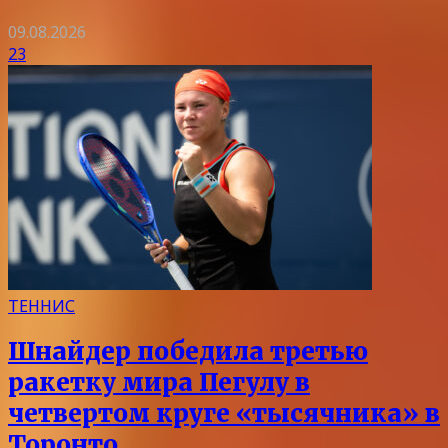
09.08.2026
23
ТЕННИС
Шнайдер победила третью
ракетку мира Пегулу в
четвертом круге «тысячника» в
Торонто