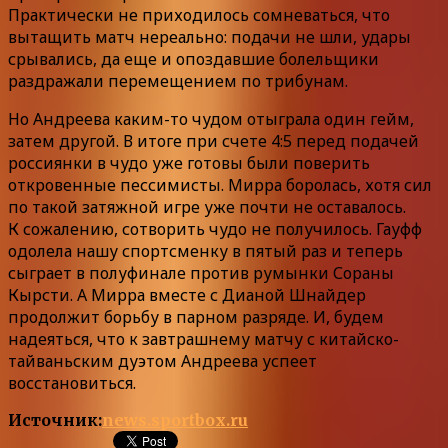
Практически не приходилось сомневаться, что
вытащить матч нереально: подачи не шли, удары
срывались, да еще и опоздавшие болельщики
раздражали перемещением по трибунам.
Но Андреева каким-то чудом отыграла один гейм,
затем другой. В итоге при счете 4:5 перед подачей
россиянки в чудо уже готовы были поверить
откровенные пессимисты. Мирра боролась, хотя сил
по такой затяжной игре уже почти не оставалось.
К сожалению, сотворить чудо не получилось. Гауфф
одолела нашу спортсменку в пятый раз и теперь
сыграет в полуфинале против румынки Сораны
Кырсти. А Мирра вместе с Дианой Шнайдер
продолжит борьбу в парном разряде. И, будем
надеяться, что к завтрашнему матчу с китайско-
тайваньским дуэтом Андреева успеет
восстановиться.
Источник:
news.sportbox.ru