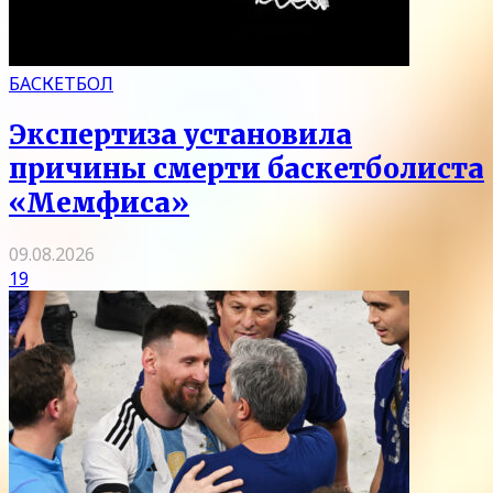
БАСКЕТБОЛ
Экспертиза установила
причины смерти баскетболиста
«Мемфиса»
09.08.2026
19