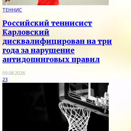
ТЕННИС
Российский теннисист
Карловский
дисквалифицирован на три
года за нарушение
антидопинговых правил
09.08.2026
23