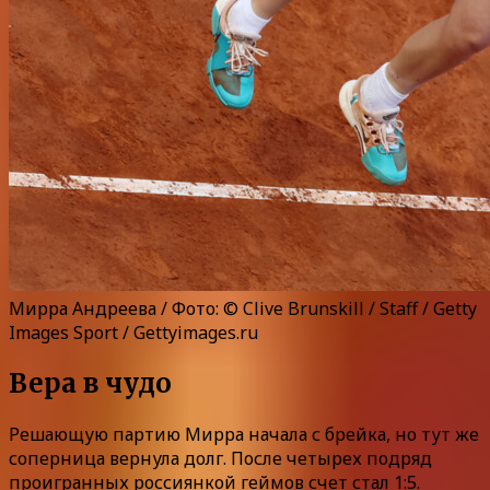
Мирра Андреева / Фото: © Clive Brunskill / Staff / Getty
Images Sport / Gettyimages.ru
Вера в чудо
Решающую партию Мирра начала с брейка, но тут же
соперница вернула долг. После четырех подряд
проигранных россиянкой геймов счет стал 1:5.