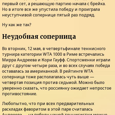
первый сет, а решающую партию начала с брейка.
Но в итоге все же упустила победу и проиграла
неуступчивой сопернице пятый раз подряд.
Ну как же так?
Неудобная соперница
Во вторник, 12 мая, в четвертьфинале теннисного
турнира категории WTA 1000 в Риме встречались
Мирра Андреева и Кори Гауфф. Спортсменки играли
друг с другом четыре раза, и во всех случаях победа
оставалась за американкой. В рейтинге WTA
соперница тоже располагалась чуть выше —
четвертая позиция против седьмой. Можно было
уверенно сказать, что россиянку ожидает непростое
противостояние.
Любопытно, что при всех предварительных
раскладах фаворитом в этой паре считалась
Андреева — на победу нашей теннисистки можно