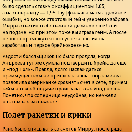
было сделать ставку с коэффициентом 1,85,
а на соперницу — 1,95. Гауфф начала матч с двойной
ошибки, но все же стартовый гейм уверенно забрала.
Мирра ответила собственной двойной ошибкой
на подаче, но при этом тоже выиграла гейм. А после
первого промежуточного успеха россиянка
заработала и первое брейковое очко.
Радости болельщиков не было предела, когда
Андреева тут же сумела подтвердить брейк, да еще
и «под ноль». Правда, долго наслаждаться
преимуществом не пришлось: наша спортсменка
позволила американке сравнять счет в сете, причем
гейм на своей подаче проиграла тоже «под ноль».
Понятно, что соперница неудобная, но неужели
на этом всё закончено?
Полет ракетки и крики
Рано было списывать со счетов Мирру, после ряда