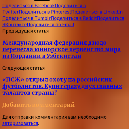
Поделиться в Facebook
Поделиться в
Twitter
Поделиться в Pinterest
Поделиться в LinkedIn
Поделиться в Tumblr
Поделиться в Reddit
Поделиться
ВКонтакте
Поделиться по Email
Предыдущая статья
Международная федерация дзюдо
перенесла юниорское первенство мира
из Иордании в Узбекистан
Следующая статья
«ПСЖ» открыл охоту на российских
футболистов. Купит сразу двух главных
талантов страны?
Добавить комментарий
Для отправки комментария вам необходимо
авторизоваться
.