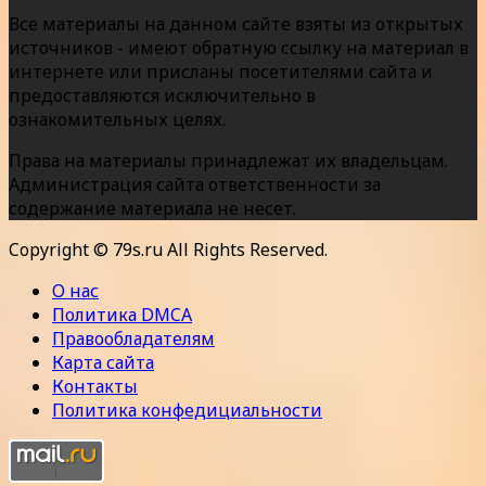
Все материалы на данном сайте взяты из открытых
источников - имеют обратную ссылку на материал в
интернете или присланы посетителями сайта и
предоставляются исключительно в
ознакомительных целях.
Права на материалы принадлежат их владельцам.
Администрация сайта ответственности за
содержание материала не несет.
Copyright © 79s.ru All Rights Reserved.
О нас
Политика DMCA
Правообладателям
Карта сайта
Контакты
Политика конфедициальности