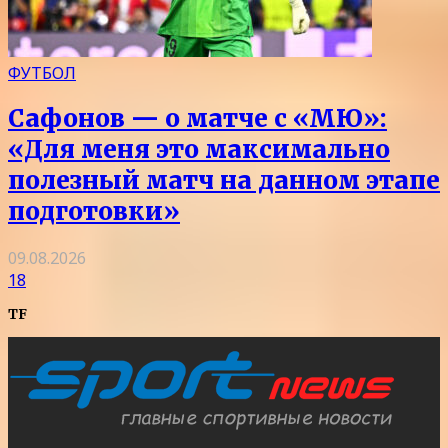
ФУТБОЛ
Сафонов — о матче с «МЮ»:
«Для меня это максимально
полезный матч на данном этапе
подготовки»
09.08.2026
18
TF