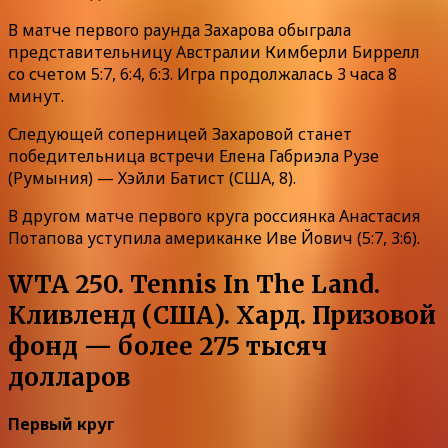
В матче первого раунда Захарова обыграла
представительницу Австралии Кимберли Биррелл
со счетом 5:7, 6:4, 6:3. Игра продолжалась 3 часа 8
минут.
Следующей соперницей Захаровой станет
победительница встречи Елена Габриэла Рузе
(Румыния) — Хэйли Батист (США, 8).
В другом матче первого круга россиянка Анастасия
Потапова уступила американке Иве Йович (5:7, 3:6).
WTA 250. Tennis In The Land.
Кливленд (США). Хард. Призовой
фонд — более 275 тысяч
долларов
Первый круг