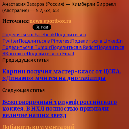
Анастасия Захаров (Россия) — Кимберли Биррелл
(Австралия) — 5:7, 6:4, 6:3
Источник:
news.sportbox.ru
Поделиться в Facebook
Поделиться в
Twitter
Поделиться в Pinterest
Поделиться в LinkedIn
Поделиться в Tumblr
Поделиться в Reddit
Поделиться
ВКонтакте
Поделиться по Email
Предыдущая статья
Карпин получил мастер-класс от ЦСКА.
«Динамо» мчится на дно таблицы
Следующая статья
Безоговорочный триумф российского
хоккея. В НХЛ полностью признали
величие наших звезд
Добавить комментарий