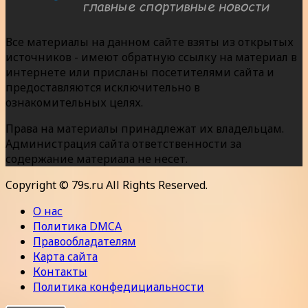
Все материалы на данном сайте взяты из открытых
источников - имеют обратную ссылку на материал в
интернете или присланы посетителями сайта и
предоставляются исключительно в
ознакомительных целях.
Права на материалы принадлежат их владельцам.
Администрация сайта ответственности за
содержание материала не несет.
Copyright © 79s.ru All Rights Reserved.
О нас
Политика DMCA
Правообладателям
Карта сайта
Контакты
Политика конфедициальности