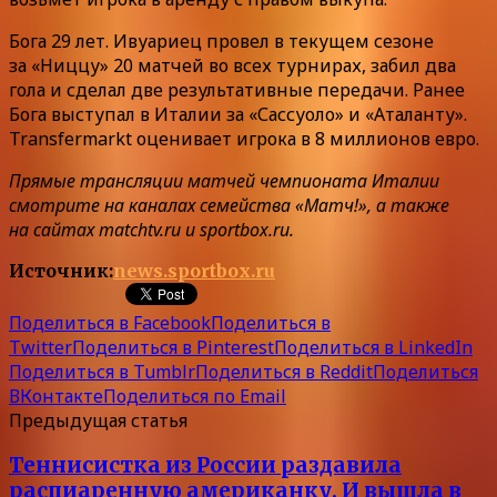
Бога 29 лет. Ивуариец провел в текущем сезоне
за «Ниццу» 20 матчей во всех турнирах, забил два
гола и сделал две результативные передачи. Ранее
Бога выступал в Италии за «Сассуоло» и «Аталанту».
Transfermarkt оценивает игрока в 8 миллионов евро.
Прямые трансляции матчей чемпионата Италии
смотрите на каналах семейства «Матч!», а также
на сайтах matchtv.ru и sportbox.ru.
Источник:
news.sportbox.ru
Поделиться в Facebook
Поделиться в
Twitter
Поделиться в Pinterest
Поделиться в LinkedIn
Поделиться в Tumblr
Поделиться в Reddit
Поделиться
ВКонтакте
Поделиться по Email
Предыдущая статья
Теннисистка из России раздавила
распиаренную американку. И вышла в