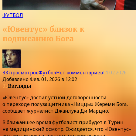
ФУТБОЛ
«Ювентус» близок к
подписанию Бога
33 просмотров
Футбол
Нет комментариев
01.02.2026
Добавлено
Фев. 01, 2026 в 12:02
33
Взгляды
«Ювентус» достиг устной договоренности
о переходе полузащитника «Ниццы» Жереми Бога,
сообщает журналист Джанлука Ди Марцио.
В ближайшее время футболист прибудет в Турин
на медицинский осмотр. Ожидается, что «Ювентус»
возьмет игрока в аренду с правом выкупа.