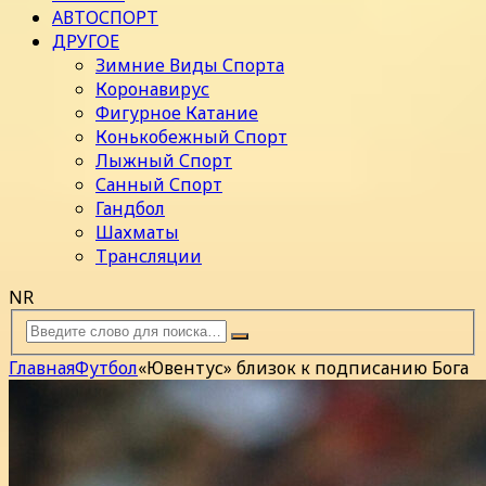
АВТОСПОРТ
ДРУГОЕ
Зимние Виды Спорта
Коронавирус
Фигурное Катание
Конькобежный Спорт
Лыжный Спорт
Санный Спорт
Гандбол
Шахматы
Трансляции
NR
Главная
Футбол
«Ювентус» близок к подписанию Бога