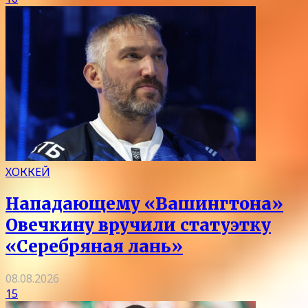
ХОККЕЙ
Нападающему «Вашингтона»
Овечкину вручили статуэтку
«Серебряная лань»
08.08.2026
15