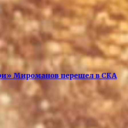
ари» Мироманов перешел в СКА