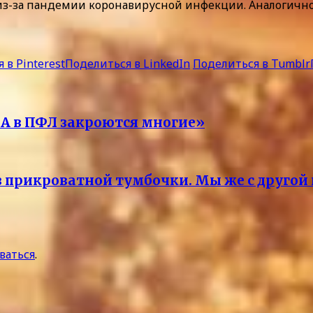
из-за пандемии коронавирусной инфекции. Аналогично
 в Pinterest
Поделиться в LinkedIn
Поделиться в Tumblr
 А в ПФЛ закроются многие»
прикроватной тумбочки. Мы же с другой п
ваться
.