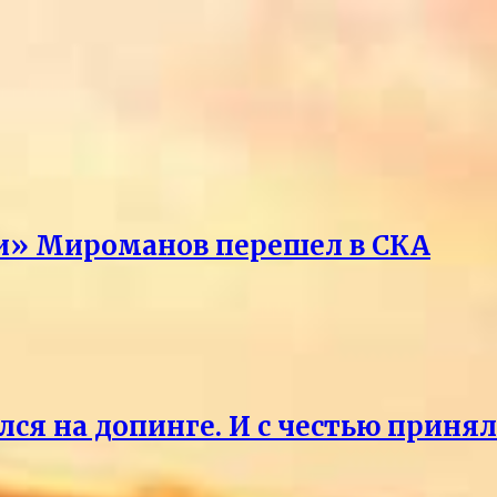
ри» Мироманов перешел в СКА
лся на допинге. И с честью приня