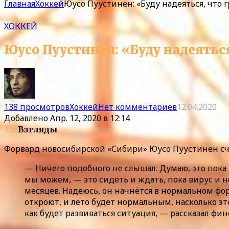
Главная
Хоккей
Юусо Пуустинен: «Буду надеяться, что
ХОККЕЙ
Юусо Пуустинен: «Буду надеятьс
138 просмотров
Хоккей
Нет комментариев
12.04.2020
Добавлено
Апр. 12, 2020 в 12:14
138
Взгляды
Форвард новосибирской «Сибири» Юусо Пуустинен счит
— Ничего подобного не слышал. Думаю, это пока н
мы можем, — это сидеть и ждать, пока вирус и н
месяцев. Надеюсь, он начнётся в нормальном форм
откроют, и лето будет нормальным, насколько эт
как будет развиваться ситуация, — рассказал фин