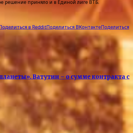
е решение приняло и в Единой лиге ВТБ.
Поделиться в Reddit
Поделиться ВКонтакте
Поделиться
ланеты». Ватутин – о сумме контракта с