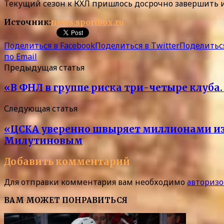
Текущий сезон к КХЛ пришлось досрочно завершить 
Источник:
news.sportbox.ru
Поделиться в Facebook
Поделиться в Twitter
Поделиться
по Email
Предыдущая статья
«В ФНЛ в группе риска три-четыре клуба.
Следующая статья
«ЦСКА уверенно швыряет миллионами из 
Милутиновым
Добавить комментарий
Для отправки комментария вам необходимо
авторизо
ВАМ МОЖЕТ ПОНРАВИТЬСЯ