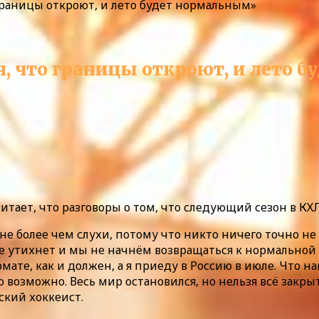
 границы откроют, и лето будет нормальным»
я, что границы откроют, и лето 
ает, что разговоры о том, что следующий сезон в КХЛ
е более чем слухи, потому что никто ничего точно не з
е утихнет и мы не начнём возвращаться к нормальной 
ате, как и должен, а я приеду в Россию в июле. Что на
о возможно. Весь мир остановился, но нельзя всё закры
ский хоккеист.