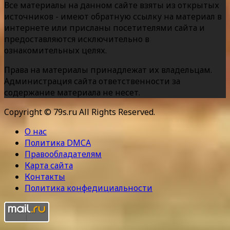
Все материалы на данном сайте взяты из открытых
источников - имеют обратную ссылку на материал в
интернете или присланы посетителями сайта и
предоставляются исключительно в
ознакомительных целях.
Права на материалы принадлежат их владельцам.
Администрация сайта ответственности за
содержание материала не несет.
Copyright © 79s.ru All Rights Reserved.
О нас
Политика DMCA
Правообладателям
Карта сайта
Контакты
Политика конфедициальности