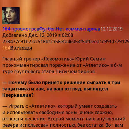
164 просмотров
Футбол
Нет комментариев
12.12.2019
Добавлено
Дек. 12, 2019 в 02:08
238477e91b22cc518bf2358efa46054f5df0eea1d89fd37912
164
Взгляды
Главный тренер «Локомотива» Юрий Семин
прокомментировал поражение от «Атлетико» в 6-м
туре группового этапа Лиги чемпионов.
— Почему было принято решение сыграть в три
защитника и как, на ваш взгляд, выглядел
Кверквелия?
— Играть с «Атлетико», который умеет создавать
и использовать свободные зоны, очень сложно,
отсюда и решение. Второй момент: наш внутренний
резерв использован полностью, без остатка. Вот вам