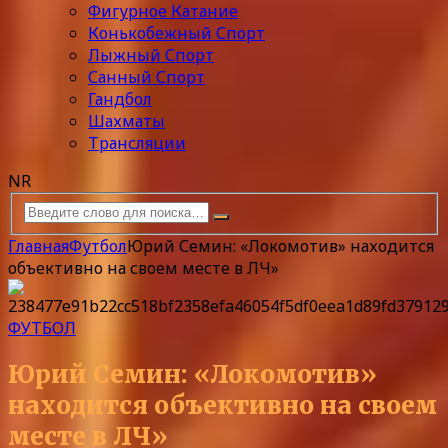
Фигурное Катание
Конькобежный Спорт
Лыжный Спорт
Санный Спорт
Гандбол
Шахматы
Трансляции
NR
Главная
Футбол
Юрий Семин: «Локомотив» находится
объективно на своем месте в ЛЧ»
ФУТБОЛ
Юрий Семин: «Локомотив»
находится объективно на своем
месте в ЛЧ»