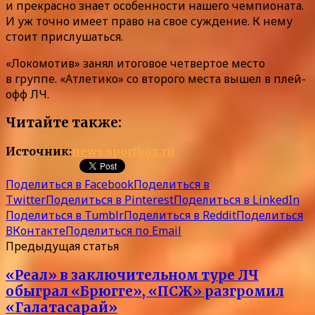
и прекрасно знает особенности нашего чемпионата.
И уж точно имеет право на свое суждение. К нему
стоит прислушаться.
«Локомотив» занял итоговое четвертое место
в группе. «Атлетико» со второго места вышел в плей-
офф ЛЧ.
Читайте также:
Источник:
news.sportbox.ru
Поделиться в Facebook
Поделиться в
Twitter
Поделиться в Pinterest
Поделиться в LinkedIn
Поделиться в Tumblr
Поделиться в Reddit
Поделиться
ВКонтакте
Поделиться по Email
Предыдущая статья
«Реал» в заключительном туре ЛЧ
обыграл «Брюгге», «ПСЖ» разгромил
«Галатасарай»