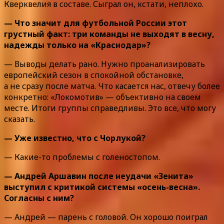
Кверквелия в составе. Сыграл он, кстати, неплохо.
— Что значит для футбольной России этот
грустный факт: три команды не выходят в весну,
надежды только на «Краснодар»?
— Выводы делать рано. Нужно проанализировать
европейский сезон в спокойной обстановке,
а не сразу после матча. Что касается нас, отвечу более
конкретно: «Локомотив» — объективно на своем
месте. Итоги группы справедливы. Это все, что могу
сказать.
— Уже известно, что с Чорлукой?
— Какие-то проблемы с голеностопом.
— Андрей Аршавин после неудачи «Зенита»
выступил с критикой системы «осень-весна».
Согласны с ним?
— Андрей — парень с головой. Он хорошо поиграл