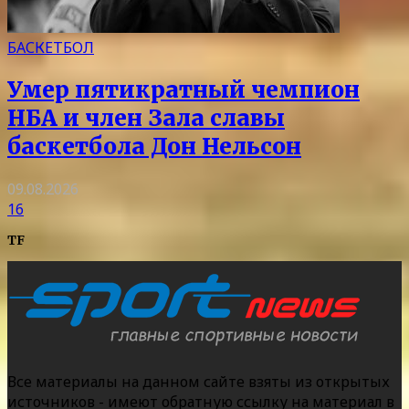
БАСКЕТБОЛ
Умер пятикратный чемпион
НБА и член Зала славы
баскетбола Дон Нельсон
09.08.2026
16
TF
Все материалы на данном сайте взяты из открытых
источников - имеют обратную ссылку на материал в