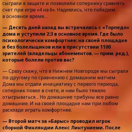
сыграли в защите и позволили сопернику сравнять
счет при игре «4 на 6». Надеялись, что победим
в основное время…
— Десять дней назад вы встречались с «Торпедо»
дома и уступили 2:3 в основное время. Где было
психологически комфортнее: на своей площадке
и без болельщиков или в присутствии 1100
зрителей (владельцы абонементов. — прим. ред.),
которые болели против вас?
— Сразу скажу, что в Нижнем Новгороде мы сыграли
по-другому по сравнению с домашним матчем.
Дома мы отдали инициативу с первого периода,
соперник повел в счете, и нам было тяжело
отыгрываться… Но домашние трибуны все равно
домашние. И на своей площадке нам при любом
раскладе играть комфортнее.
— Второй матч за «Барыс» проводил игрок
сборной Финляндии Алекс Линтуниеми. После