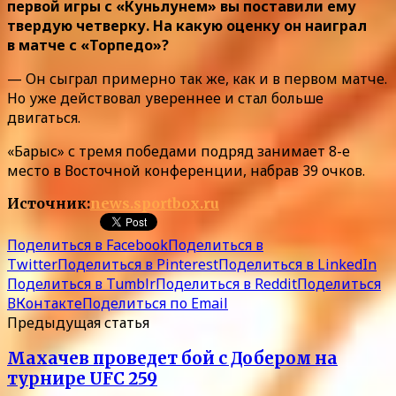
первой игры с «Куньлунем» вы поставили ему
твердую четверку. На какую оценку он наиграл
в матче с «Торпедо»?
— Он сыграл примерно так же, как и в первом матче.
Но уже действовал увереннее и стал больше
двигаться.
«Барыс» с тремя победами подряд занимает 8-е
место в Восточной конференции, набрав 39 очков.
Источник:
news.sportbox.ru
Поделиться в Facebook
Поделиться в
Twitter
Поделиться в Pinterest
Поделиться в LinkedIn
Поделиться в Tumblr
Поделиться в Reddit
Поделиться
ВКонтакте
Поделиться по Email
Предыдущая статья
Махачев проведет бой с Добером на
турнире UFC 259