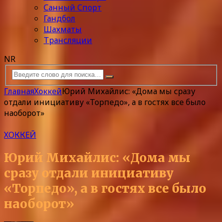
Санный Спорт
Гандбол
Шахматы
Трансляции
NR
Главная
Хоккей
Юрий Михайлис: «Дома мы сразу
отдали инициативу «Торпедо», а в гостях все было
наоборот»
ХОККЕЙ
Юрий Михайлис: «Дома мы
сразу отдали инициативу
«Торпедо», а в гостях все было
наоборот»