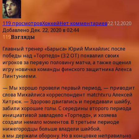
119 просмотров
Хоккей
Нет комментариев
22.12.2020
Добавлено
Дек. 22, 2020 в 02:44
119
Взгляды
Главный тренер «Барыса» Юрий Михайлис после
победы над «Торпедо» (3:2 ОТ) похвалил своих
игроков за первую половину матча, а также оценил
игру новичка команды финского защитника Алекса
Линтуниеми.
— Мы хорошо провели первый период, — приводит
слова Михайлиса корреспондент matchtv.ru Алексей
Хитрюк. — Здорово двигались и передавали шайбу,
забили хорошие голы. С середины второго периода
инициативой завладело «Торпедо», и хозяева
создали немало моментов. В третьем периоде
нижегородцы больше владели шайбой,
а мы держали оборону. Но в концовке неправильно