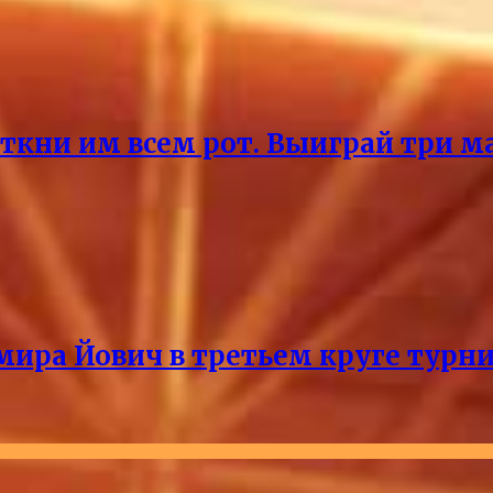
ткни им всем рот. Выиграй три ма
мира Йович в третьем круге турни