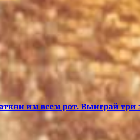
аткни им всем рот. Выиграй три 