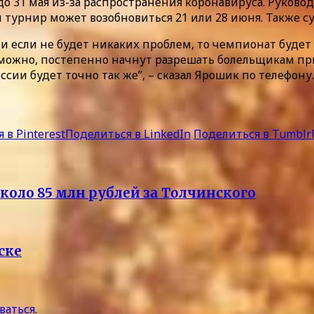
о 31 мая из-за распространения коронавируса. Руково
 турнир может возобновиться 21 или 28 июня. Также с
 если не будет никаких проблем, то чемпионат будет в
зможно, постепенно начнут разрешать болельщикам при
ссии будет точно так же”, – сказал Ярошик по телефону.
 в Pinterest
Поделиться в LinkedIn
Поделиться в Tumblr
коло 85 млн рублей за Толчинского
ске
ваться
.