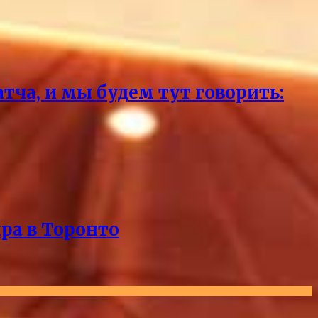
тча, и мы будем тут говорить:
ра в Торонто