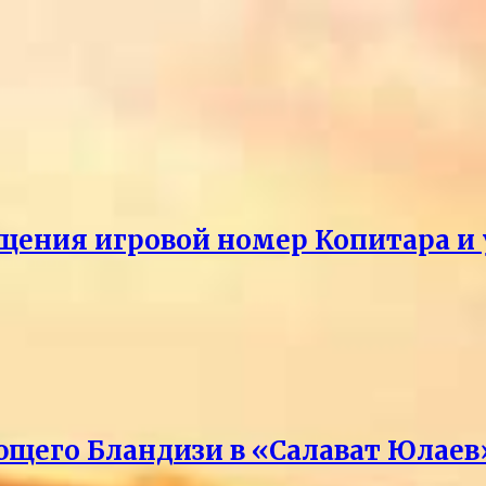
щения игровой номер Копитара и у
ющего Бландизи в «Салават Юлаев