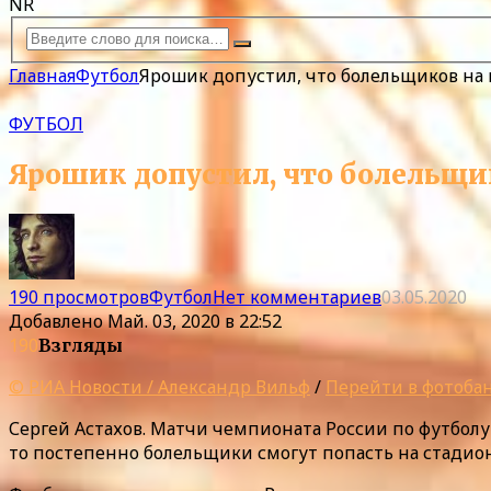
NR
Главная
Футбол
Ярошик допустил, что болельщиков на 
ФУТБОЛ
Ярошик допустил, что болельщик
190 просмотров
Футбол
Нет комментариев
03.05.2020
Добавлено
Май. 03, 2020 в 22:52
190
Взгляды
© РИА Новости / Александр Вильф
/
Перейти в фотоба
Сергей Астахов. Матчи чемпионата России по футболу
то постепенно болельщики смогут попасть на стади