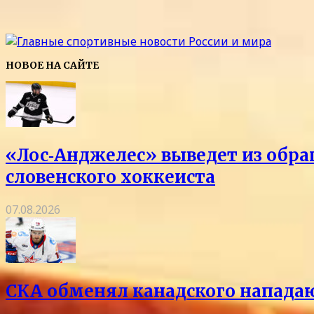
НОВОЕ НА САЙТЕ
«Лос‑Анджелес» выведет из обра
словенского хоккеиста
07.08.2026
СКА обменял канадского напада