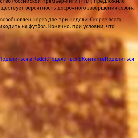
дство Российской премьер-лиги (РПЛ) предложило
уществует вероятность досрочного завершения сезона.
озобновлен через две-три недели. Скорее всего,
ходить на футбол. Конечно, при условии, что
Поделиться в Reddit
Поделиться ВКонтакте
Поделиться