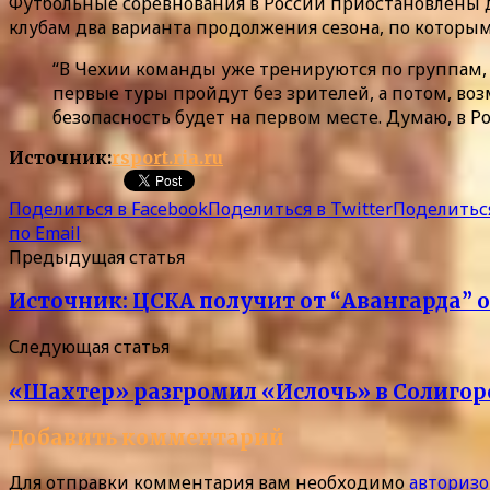
Футбольные соревнования в России приостановлены д
клубам два варианта продолжения сезона, по которым
“В Чехии команды уже тренируются по группам, и
первые туры пройдут без зрителей, а потом, во
безопасность будет на первом месте. Думаю, в Ро
Источник:
rsport.ria.ru
Поделиться в Facebook
Поделиться в Twitter
Поделиться
по Email
Предыдущая статья
Источник: ЦСКА получит от “Авангарда” о
Следующая статья
«Шахтер» разгромил «Ислочь» в Солигор
Добавить комментарий
Для отправки комментария вам необходимо
авторизо