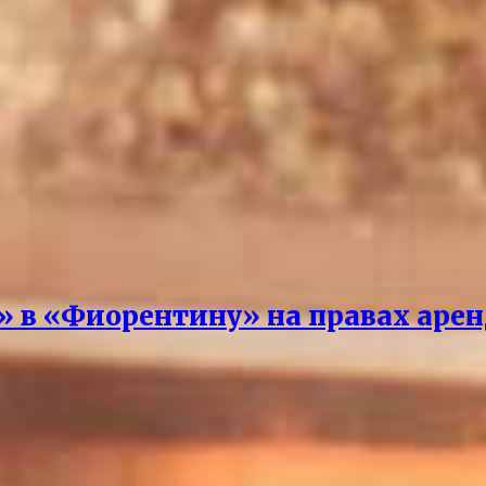
» в «Фиорентину» на правах аре