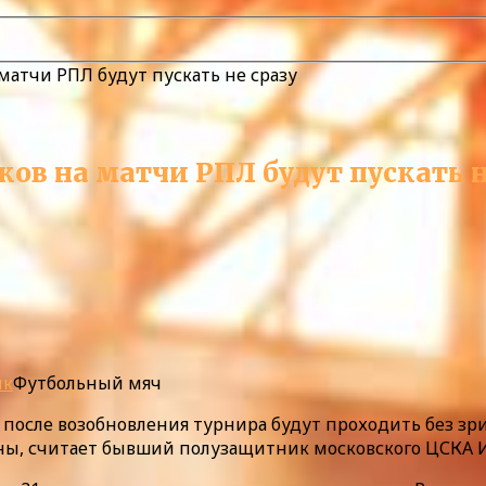
матчи РПЛ будут пускать не сразу
ов на матчи РПЛ будут пускать н
нк
Футбольный мяч
 после возобновления турнира будут проходить без зри
оны, считает бывший полузащитник московского ЦСКА