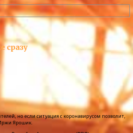
е сразу
телей, но если ситуация с коронавирусом позволит,
 Иржи Ярошик.