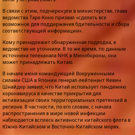
В связи с этим, подчеркнули в министерстве, глава
ведомства Таро Коно призвал «сделать все
возможное для поддержания бдительности и сбора
соответствующей информации».
Кому принадлежит обнаруженная подлодка, в
ведомстве не уточнили. В то же время, по данным
источника телеканала NHK в Минобороны, она
может принадлежать Китаю.
В начале июня командующий Вооруженными
силами США в Японии генерал-лейтенант Кевин
Шнайдер заявил, что Китай использует пандемию
коронавируса в качестве прикрытия для
активизации своих территориальных претензий в
регионе. В частности, по его словам, с начала
распространения в мире новой инфекции
наблюдается всплеск активности китайского флота в
Южно-Китайском и Восточно-Китайском морях.