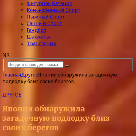
Фигурное Катание
Конькобежный Спорт
Лыжный Спорт
Санный Спорт
Гандбол
Шахматы
Трансляции
NR
Главная
Другое
Япония обнаружила загадочную
подлодку близ своих берегов
ДРУГОЕ
Япония обнаружила
загадочную подлодку близ
своих берегов