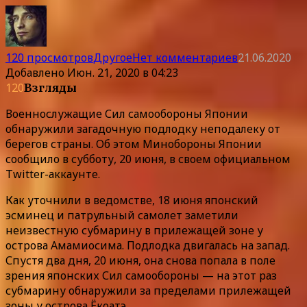
120 просмотров
Другое
Нет комментариев
21.06.2020
Добавлено
Июн. 21, 2020 в 04:23
120
Взгляды
Военнослужащие Сил самообороны Японии
обнаружили загадочную подлодку неподалеку от
берегов страны. Об этом Минобороны Японии
сообщило в субботу, 20 июня, в своем официальном
Twitter-аккаунте.
Как уточнили в ведомстве, 18 июня японский
эсминец и патрульный самолет заметили
неизвестную субмарину в прилежащей зоне у
острова Амамиосима. Подлодка двигалась на запад.
Спустя два дня, 20 июня, она снова попала в поле
зрения японских Сил самообороны — на этот раз
субмарину обнаружили за пределами прилежащей
зоны у острова Ёкоатэ.