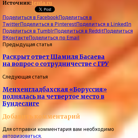
Источник:
lenta.ru
Поделиться в Facebook
Поделиться в
Twitter
Поделиться в Pinterest
Поделиться в LinkedIn
Поделиться в Tumblr
Поделиться в Reddit
Поделиться
ВКонтакте
Поделиться по Email
Предыдущая статья
Раскрыт ответ Шамиля Басаева
на вопрос о сотрудничестве с ГРУ
Следующая статья
Менхенгладбахская «Боруссия»
поднялась на четвертое место в
Бундеслиге
Добавить комментарий
Для отправки комментария вам необходимо
авторизоваться
.