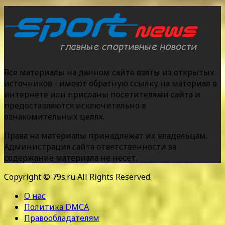
Все материалы на данном сайте взяты из открытых
источников - имеют обратную ссылку на материал в
интернете или присланы посетителями сайта и
предоставляются исключительно в
ознакомительных целях.
Права на материалы принадлежат их владельцам.
Администрация сайта ответственности за
содержание материала не несет.
Copyright © 79s.ru All Rights Reserved.
О нас
Политика DMCA
Правообладателям