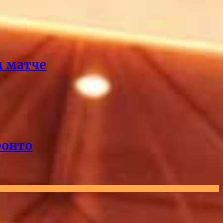
м матче
ронто