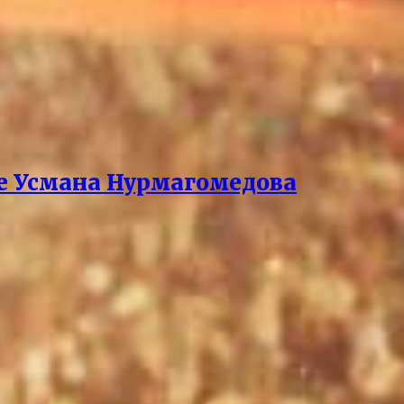
ре Усмана Нурмагомедова