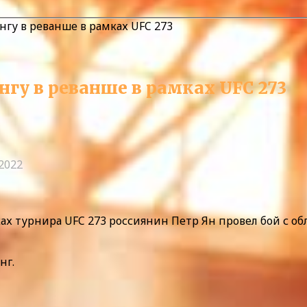
гу в реванше в рамках UFC 273
гу в реванше в рамках UFC 273
.2022
х турнира UFC 273 россиянин Петр Ян провел бой с об
нг.