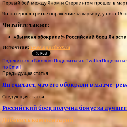
Первый бой между Яном и Стерлингом прошел в марте
Ян потерпел третье поражение за карьеру, у него 16 п
Читайте также:
«Вы меня обокрали!» Российский боец Ян оста
Источник:
news.sportbox.ru
Поделиться в Facebook
Поделиться в Twitter
Поделиться
по Email
Предыдущая статья
Ян считает, что его обокрали в матче-ре
Следующая статья
Российский боец получил бонус за лучшее
Добавить комментарий