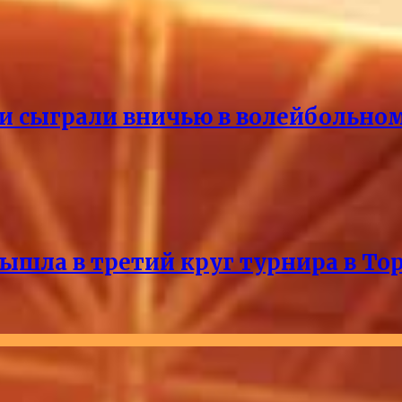
и сыграли вничью в волейбольно
ышла в третий круг турнира в То