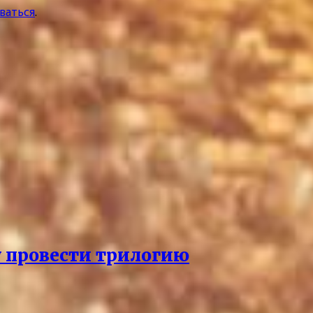
ваться
.
 провести трилогию