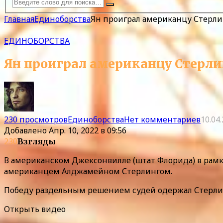
Главная
Единоборства
Ян проиграл американцу Стерлин
ЕДИНОБОРСТВА
Ян проиграл американцу Стерлин
230 просмотров
Единоборства
Нет комментариев
10.04
Добавлено
Апр. 10, 2022 в 09:56
230
Взгляды
В американском Джексонвилле (штат Флорида) в рамка
американцем Алджамейном Стерлингом.
Победу раздельным решением судей одержал Стерли
Открыть видео