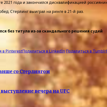
 2021 года и закончился дисквалификацией россиянин
обед. Стерлинг выиграл на ринге в 21-й раз.
лся без титула из-за скандального решения судей
 в Pinterest
Поделиться в LinkedIn
Поделиться в Tumblr
ванше со Стерлингом
 выступление вечера на UFC