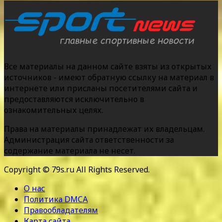
Все материалы на данном сайте взяты из открытых
источников - имеют обратную ссылку на материал в
интернете или присланы посетителями сайта и
предоставляются исключительно в
ознакомительных целях.
Права на материалы принадлежат их владельцам.
Администрация сайта ответственности за
содержание материала не несет.
Copyright © 79s.ru All Rights Reserved.
О нас
Политика DMCA
Правообладателям
Карта сайта