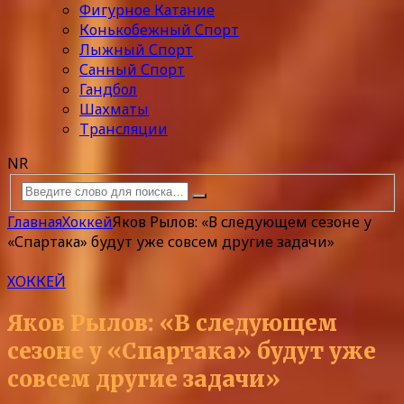
Фигурное Катание
Конькобежный Спорт
Лыжный Спорт
Санный Спорт
Гандбол
Шахматы
Трансляции
NR
Главная
Хоккей
Яков Рылов: «В следующем сезоне у
«Спартака» будут уже совсем другие задачи»
ХОККЕЙ
Яков Рылов: «В следующем
сезоне у «Спартака» будут уже
совсем другие задачи»