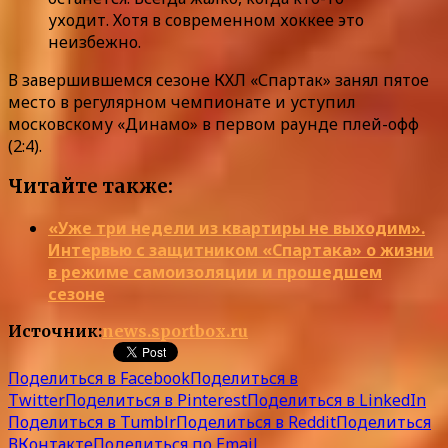
уходит. Хотя в современном хоккее это
неизбежно.
В завершившемся сезоне КХЛ «Спартак» занял пятое
место в регулярном чемпионате и уступил
московскому «Динамо» в первом раунде плей-офф
(2:4).
Читайте также:
«Уже три недели из квартиры не выходим».
Интервью с защитником «Спартака» о жизни
в режиме самоизоляции и прошедшем
сезоне
Источник:
news.sportbox.ru
Поделиться в Facebook
Поделиться в
Twitter
Поделиться в Pinterest
Поделиться в LinkedIn
Поделиться в Tumblr
Поделиться в Reddit
Поделиться
ВКонтакте
Поделиться по Email