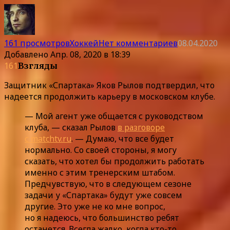
161 просмотров
Хоккей
Нет комментариев
08.04.2020
Добавлено
Апр. 08, 2020 в 18:39
161
Взгляды
Защитник «Спартака» Яков Рылов подтвердил, что
надеется продолжить карьеру в московском клубе.
— Мой агент уже общается с руководством
клуба, — сказал Рылов
в разговоре
с matchtv.ru
. — Думаю, что все будет
нормально. Со своей стороны, я могу
сказать, что хотел бы продолжить работать
именно с этим тренерским штабом.
Предчувствую, что в следующем сезоне
задачи у «Спартака» будут уже совсем
другие. Это уже не ко мне вопрос,
но я надеюсь, что большинство ребят
останется. Всегда жалко, когда кто-то