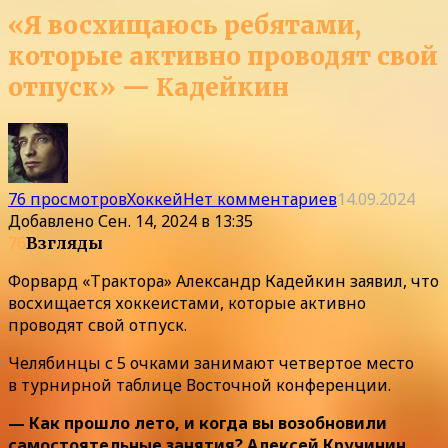
«Я восхищаюсь ребятами,
которые активно проводят свой
отпуск» — Кадейкин
76 просмотров
Хоккей
Нет комментариев
14.09.2024
Добавлено
Сен. 14, 2024 в 13:35
76
Взгляды
Форвард «Трактора» Александр Кадейкин заявил, что
восхищается хоккеистами, которые активно
проводят свой отпуск.
Челябинцы с 5 очками занимают четвертое место
в турнирной таблице Восточной конференции.
— Как прошло лето, и когда вы возобновили
самостоятельные занятия? Алексей Кручинин