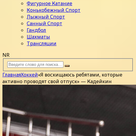
Фигурное Катание
Конькобежный Спорт
Лыжный Спорт
Санный Спорт
Гандбол
Шахматы
Трансляции
NR
Главная
Хоккей
«Я восхищаюсь ребятами, которые
активно проводят свой отпуск» — Кадейкин