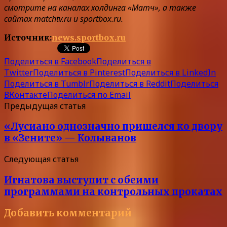
смотрите на каналах холдинга «Матч», а также
сайтах matchtv.ru и sportbox.ru.
Источник:
news.sportbox.ru
Поделиться в Facebook
Поделиться в
Twitter
Поделиться в Pinterest
Поделиться в LinkedIn
Поделиться в Tumblr
Поделиться в Reddit
Поделиться
ВКонтакте
Поделиться по Email
Предыдущая статья
«Лусиано однозначно пришелся ко двору
в «Зените» — Колыванов
Следующая статья
Игнатова выступит с обеими
программами на контрольных прокатах
Добавить комментарий