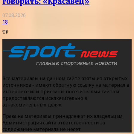
говорить: «Красавец»
07.08.2026
18
TF
Все материалы на данном сайте взяты из открытых
источников - имеют обратную ссылку на материал в
интернете или присланы посетителями сайта и
предоставляются исключительно в
ознакомительных целях.
Права на материалы принадлежат их владельцам.
Администрация сайта ответственности за
содержание материала не несет.