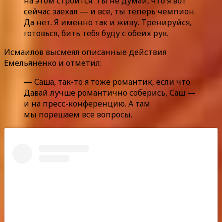
на этом строится. Ты не думай, что я вот
сейчас заехал — и все, ты теперь чемпион.
Да нет. Я именно так и живу. Тренируйся,
готовься, бить тебя буду с обеих рук.
Исмаилов высмеял описанные действия
Емельяненко и отметил:
— Саша, так-то я тоже романтик, если что.
Давай лучше романтично соберись, Саш —
и на пресс-конференцию. А там
мы порешаем все вопросы.