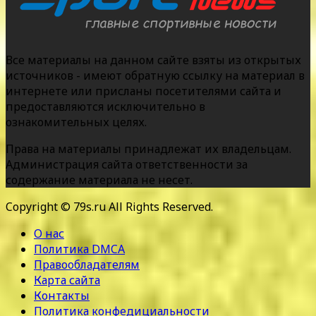
Все материалы на данном сайте взяты из открытых
источников - имеют обратную ссылку на материал в
интернете или присланы посетителями сайта и
предоставляются исключительно в
ознакомительных целях.
Права на материалы принадлежат их владельцам.
Администрация сайта ответственности за
содержание материала не несет.
Copyright © 79s.ru All Rights Reserved.
О нас
Политика DMCA
Правообладателям
Карта сайта
Контакты
Политика конфедициальности