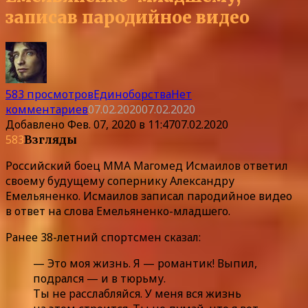
записав пародийное видео
583 просмотров
Единоборства
Нет
комментариев
07.02.2020
07.02.2020
Добавлено
Фев. 07, 2020 в 11:47
07.02.2020
583
Взгляды
Российский боец ММА Магомед Исмаилов ответил
своему будущему сопернику Александру
Емельяненко. Исмаилов записал пародийное видео
в ответ на слова Емельяненко-младшего.
Ранее 38-летний спортсмен сказал:
— Это моя жизнь. Я — романтик! Выпил,
подрался — и в тюрьму.
Ты не расслабляйся. У меня вся жизнь