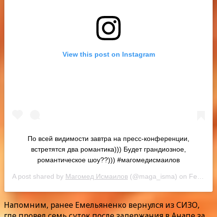
View this post on Instagram
По всей видимости завтра на пресс-конференции,
встретятся два романтика))) Будет грандиозное,
романтическое шоу??))) #магомедисмаилов
A post shared by
Магомед Исмаилов
(@maga_isma) on
Feb 6, 2020 at 8:42am PST
Напомним, ранее Емельяненко вернулся из СИЗО,
где провел семь суток после задержания в Анапе за