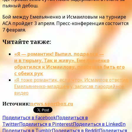
пьяный дебош.
Бой между Емельяненко и Исмаиловым на турнире
АСА пройдет 3 апреля. Пресс-конференция состоится
7 февраля.
Читайте также:
«Я — романтик! Выпил, подрался —
и в тюрьму. Так и живу». Емельяненко
обратился к Исмаилову, пообещав бить его
с обеих рук
«Я тоже романтик, если что». Исмаилов ответил
Емельяненко-младшему, записав пародийное
видео
Источник:
news.sportbox.ru
Поделиться в Facebook
Поделиться в
Twitter
Поделиться в Pinterest
Поделиться в LinkedIn
Поделиться в Tumblr
Поделиться в Reddit
Поделиться