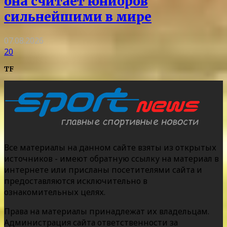
она считает юниоров
сильнейшими в мире
07.08.2026
20
TF
Все материалы на данном сайте взяты из открытых
источников - имеют обратную ссылку на материал в
интернете или присланы посетителями сайта и
предоставляются исключительно в
ознакомительных целях.
Права на материалы принадлежат их владельцам.
Администрация сайта ответственности за