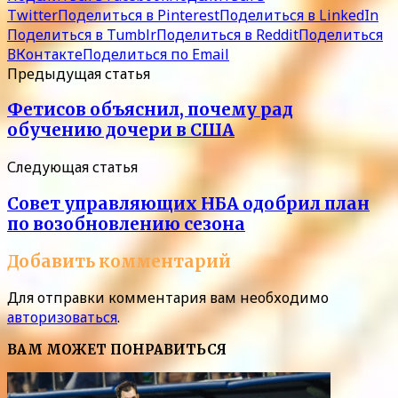
Twitter
Поделиться в Pinterest
Поделиться в LinkedIn
Поделиться в Tumblr
Поделиться в Reddit
Поделиться
ВКонтакте
Поделиться по Email
Предыдущая статья
Фетисов объяснил, почему рад
обучению дочери в США
Следующая статья
Совет управляющих НБА одобрил план
по возобновлению сезона
Добавить комментарий
Для отправки комментария вам необходимо
авторизоваться
.
ВАМ МОЖЕТ ПОНРАВИТЬСЯ