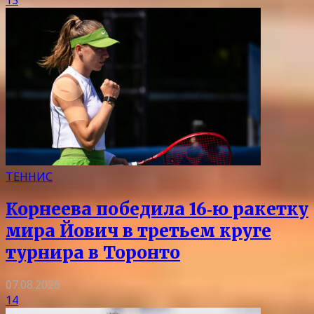
ТЕННИС
Корнеева победила 16‑ю ракетку
мира Йович в третьем круге
турнира в Торонто
07.08.2026
14