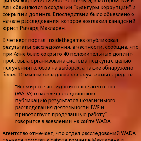
фильм журналиста Хайо Зеппельта, в котором IWF и
Аян обвиняются в создании “культуры коррупции” и
сокрытии допинга. Впоследствии было объявлено о
начале расследования, которое возглавил канадский
юрист Ричард Макларен.
В четверг портал Insidethegames опубликовал
результаты расследования, в частности, сообщив, что
при Аяне было сокрыто 40 положительных допинг-
проб, была организована система подкупа с целью
получения голосов на выборах, а также обнаружено
более 10 миллионов долларов неучтенных средств.
“Всемирное антидопинговое агентство
(WADA) отмечает сегодняшнюю
публикацию результатов независимого
расследования деятельности IWF и
приветствует проделанную работу”, –
говорится в заявлении на сайте WADA.
Агентство отмечает, что отдел расследований WADA
c января помогал в работе команде Макларена и