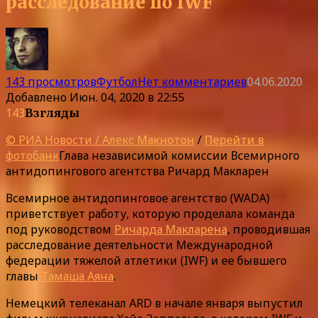
расследование по IWF
143 просмотров
Футбол
Нет комментариев
04.06.2020
Добавлено
Июн. 04, 2020 в 22:55
143
Взгляды
© РИА Новости / Алекс Макнотон
/
Перейти в
фотобанк
Глава независимой комиссии Всемирного
антидопингового агентства Ричард Макларен
Всемирное антидопинговое агентство (WADA)
приветствует работу, которую проделала команда
под руководством
Ричарда Макларена
, проводившая
расследование деятельности Международной
федерации тяжелой атлетики (IWF) и ее бывшего
главы
Тамаша Аяна
.
Немецкий телеканал ARD в начале января выпустил