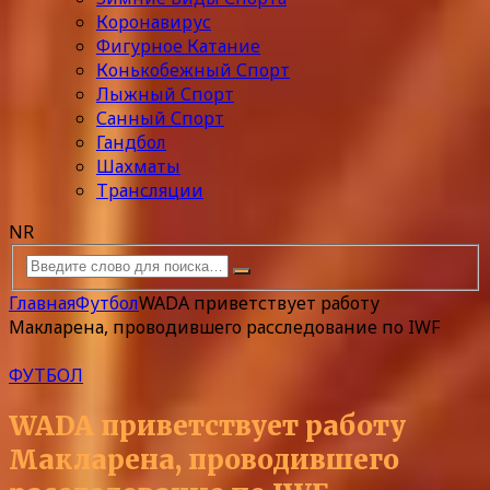
Коронавирус
Фигурное Катание
Конькобежный Спорт
Лыжный Спорт
Санный Спорт
Гандбол
Шахматы
Трансляции
NR
Главная
Футбол
WADA приветствует работу
Макларена, проводившего расследование по IWF
ФУТБОЛ
WADA приветствует работу
Макларена, проводившего