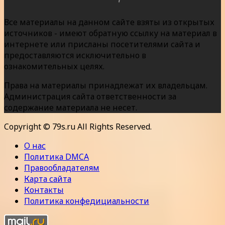
Все материалы на данном сайте взяты из открытых
источников - имеют обратную ссылку на материал в
интернете или присланы посетителями сайта и
предоставляются исключительно в
ознакомительных целях.
Права на материалы принадлежат их владельцам.
Администрация сайта ответственности за
содержание материала не несет.
Copyright © 79s.ru All Rights Reserved.
О нас
Политика DMCA
Правообладателям
Карта сайта
Контакты
Политика конфедициальности