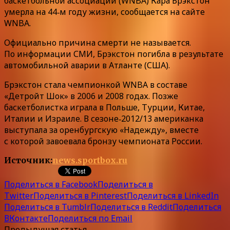
баскетбольной ассоциации (WNBA) Кара Брэкстон
умерла на 44‑м году жизни, сообщается на сайте
WNBA.
Официально причина смерти не называется.
По информации СМИ, Брэкстон погибла в результате
автомобильной аварии в Атланте (США).
Брэкстон стала чемпионкой WNBA в составе
«Детройт Шок» в 2006 и 2008 годах. Позже
баскетболистка играла в Польше, Турции, Китае,
Италии и Израиле. В сезоне‑2012/13 американка
выступала за оренбургскую «Надежду», вместе
с которой завоевала бронзу чемпионата России.
Источник:
news.sportbox.ru
Поделиться в Facebook
Поделиться в
Twitter
Поделиться в Pinterest
Поделиться в LinkedIn
Поделиться в Tumblr
Поделиться в Reddit
Поделиться
ВКонтакте
Поделиться по Email
Предыдущая статья