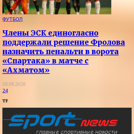
ФУТБОЛ
Члены ЭСК единогласно
поддержали решение Фролова
назначить пенальти в ворота
«Спартака» в матче с
«Ахматом»
08.08.2026
24
TF