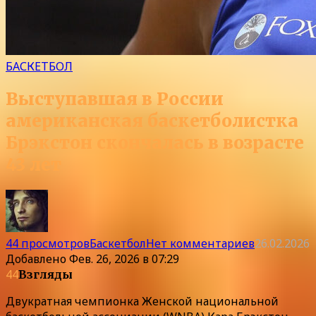
БАСКЕТБОЛ
Выступавшая в России
американская баскетболистка
Брэкстон скончалась в возрасте
43 лет
44 просмотров
Баскетбол
Нет комментариев
26.02.2026
Добавлено
Фев. 26, 2026 в 07:29
44
Взгляды
Двукратная чемпионка Женской национальной