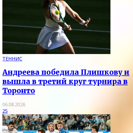
ТЕННИС
Андреева победила Плишкову и
вышла в третий круг турнира в
Торонто
06.08.2026
25