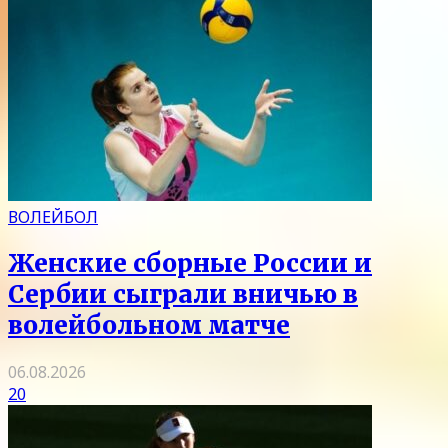
ВОЛЕЙБОЛ
Женские сборные России и
Сербии сыграли вничью в
волейбольном матче
06.08.2026
20