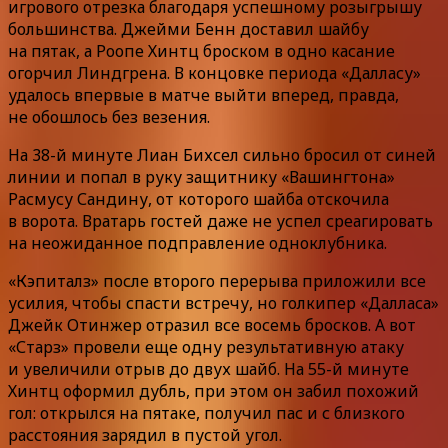
игрового отрезка благодаря успешному розыгрышу
большинства. Джейми Бенн доставил шайбу
на пятак, а Роопе Хинтц броском в одно касание
огорчил Линдгрена. В концовке периода «Далласу»
удалось впервые в матче выйти вперед, правда,
не обошлось без везения.
На 38-й минуте Лиан Бихсел сильно бросил от синей
линии и попал в руку защитнику «Вашингтона»
Расмусу Сандину, от которого шайба отскочила
в ворота. Вратарь гостей даже не успел среагировать
на неожиданное подправление одноклубника.
«Кэпиталз» после второго перерыва приложили все
усилия, чтобы спасти встречу, но голкипер «Далласа»
Джейк Отинжер отразил все восемь бросков. А вот
«Старз» провели еще одну результативную атаку
и увеличили отрыв до двух шайб. На 55-й минуте
Хинтц оформил дубль, при этом он забил похожий
гол: открылся на пятаке, получил пас и с близкого
расстояния зарядил в пустой угол.