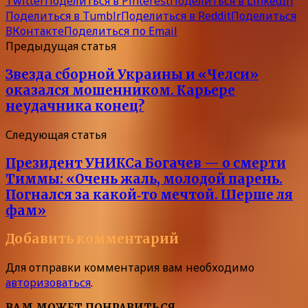
Twitter
Поделиться в Pinterest
Поделиться в LinkedIn
Поделиться в Tumblr
Поделиться в Reddit
Поделиться
ВКонтакте
Поделиться по Email
Предыдущая статья
Звезда сборной Украины и «Челси»
оказался мошенником. Карьере
неудачника конец?
Следующая статья
Президент УНИКСа Богачев — о смерти
Тиммы: «Очень жаль, молодой парень.
Погнался за какой‑то мечтой. Шерше ля
фам»
Добавить комментарий
Для отправки комментария вам необходимо
авторизоваться
.
ВАМ МОЖЕТ ПОНРАВИТЬСЯ