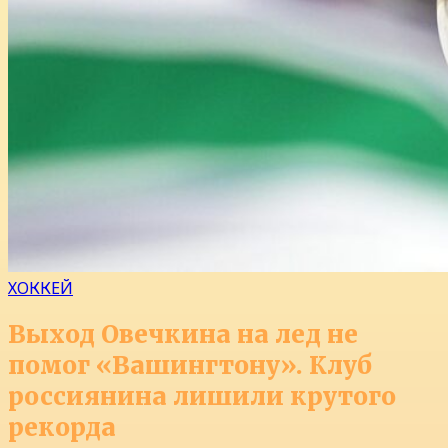
ХОККЕЙ
Выход Овечкина на лед не
помог «Вашингтону». Клуб
россиянина лишили крутого
рекорда