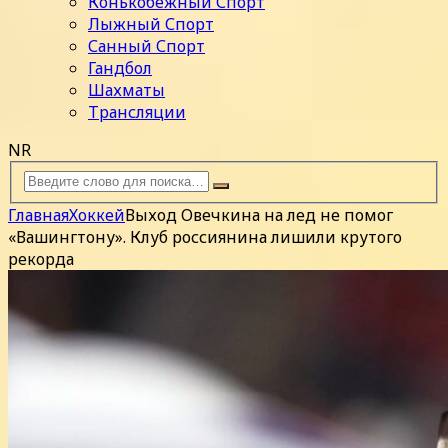
Конькобежный Спорт
Лыжный Спорт
Санный Спорт
Гандбол
Шахматы
Трансляции
NR
Главная
Хоккей
Выход Овечкина на лед не помог
«Вашингтону». Клуб россиянина лишили крутого
рекорда