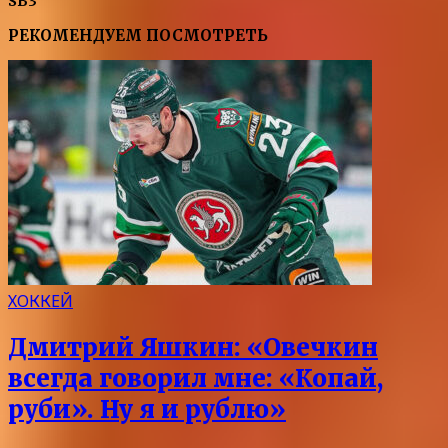
SB3
РЕКОМЕНДУЕМ ПОСМОТРЕТЬ
ХОККЕЙ
Дмитрий Яшкин: «Овечкин
всегда говорил мне: «Копай,
руби». Ну я и рублю»