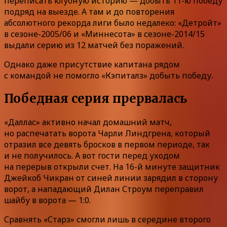
переписать клубную историю — добыть 11-ю победу
подряд на выезде. А там и до повторения
абсолютного рекорда лиги было недалеко: «Детройт»
в сезоне-2005/06 и «Миннесота» в сезоне-2014/15
выдали серию из 12 матчей без поражений.
Однако даже присутствие капитана рядом
с командой не помогло «Кэпиталз» добыть победу.
Победная серия прервалась
«Даллас» активно начал домашний матч,
но распечатать ворота Чарли Линдгрена, который
отразил все девять бросков в первом периоде, так
и не получилось. А вот гости перед уходом
на перерыв открыли счет. На 16-й минуте защитник
Джейкоб Чикран от синей линии зарядил в сторону
ворот, а нападающий Дилан Строум переправил
шайбу в ворота — 1:0.
Сравнять «Старз» смогли лишь в середине второго