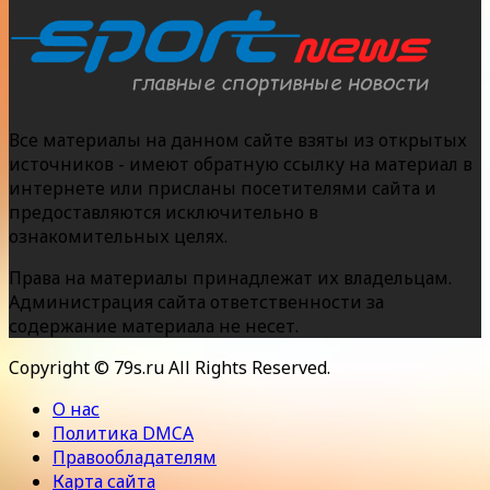
Все материалы на данном сайте взяты из открытых
источников - имеют обратную ссылку на материал в
интернете или присланы посетителями сайта и
предоставляются исключительно в
ознакомительных целях.
Права на материалы принадлежат их владельцам.
Администрация сайта ответственности за
содержание материала не несет.
Copyright © 79s.ru All Rights Reserved.
О нас
Политика DMCA
Правообладателям
Карта сайта