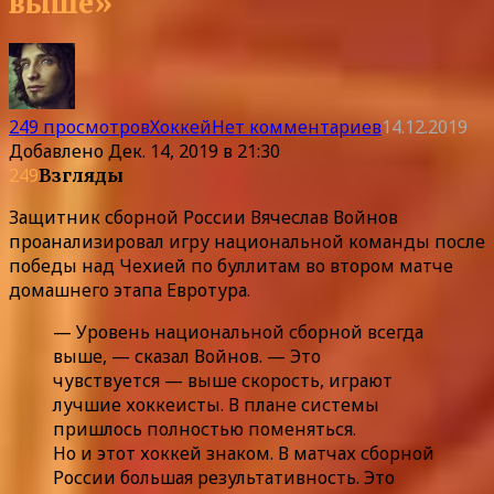
выше»
249 просмотров
Хоккей
Нет комментариев
14.12.2019
Добавлено
Дек. 14, 2019 в 21:30
249
Взгляды
Защитник сборной России Вячеслав Войнов
проанализировал игру национальной команды после
победы над Чехией по буллитам во втором матче
домашнего этапа Евротура.
— Уровень национальной сборной всегда
выше, — сказал Войнов. — Это
чувствуется — выше скорость, играют
лучшие хоккеисты. В плане системы
пришлось полностью поменяться.
Но и этот хоккей знаком. В матчах сборной
России большая результативность. Это