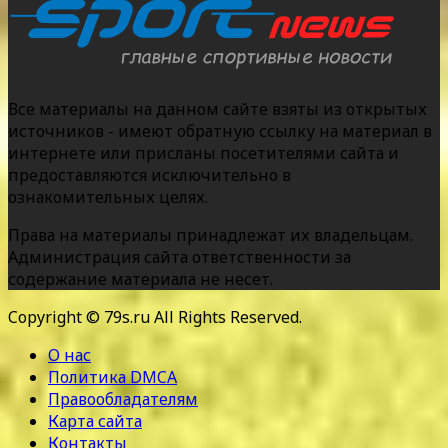
Все материалы на данном сайте взяты из открытых
источников - имеют обратную ссылку на материал в
интернете или присланы посетителями сайта и
предоставляются исключительно в
ознакомительных целях.
Права на материалы принадлежат их владельцам.
Администрация сайта ответственности за
содержание материала не несет.
Copyright © 79s.ru All Rights Reserved.
О нас
Политика DMCA
Правообладателям
Карта сайта
Контакты