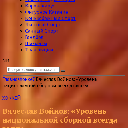
Коронавирус
Фигурное Катание
Конькобежный Спорт
Лыжный Спорт
Санный Спорт
Гандбол
Шахматы
Трансляции
NR
Главная
Хоккей
Вячеслав Войнов: «Уровень
национальной сборной всегда выше»
ХОККЕЙ
Вячеслав Войнов: «Уровень
национальной сборной всегда