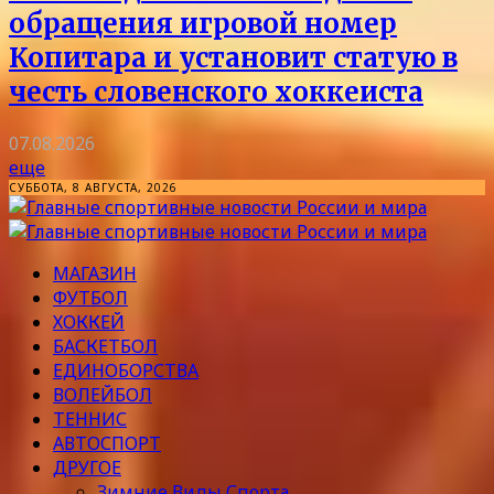
обращения игровой номер
Копитара и установит статую в
честь словенского хоккеиста
07.08.2026
еще
СУББОТА, 8 АВГУСТА, 2026
МАГАЗИН
ФУТБОЛ
ХОККЕЙ
БАСКЕТБОЛ
ЕДИНОБОРСТВА
ВОЛЕЙБОЛ
ТЕННИС
АВТОСПОРТ
ДРУГОЕ
Зимние Виды Спорта