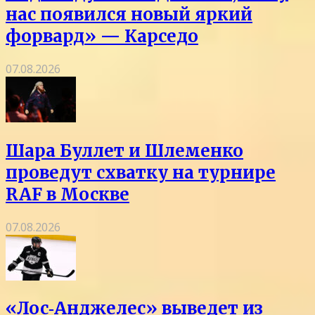
нас появился новый яркий
форвард» — Карседо
07.08.2026
Шара Буллет и Шлеменко
проведут схватку на турнире
RAF в Москве
07.08.2026
«Лос‑Анджелес» выведет из