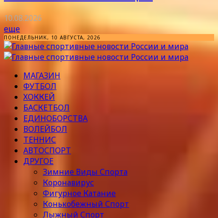
10.08.2026
еще
ПОНЕДЕЛЬНИК, 10 АВГУСТА, 2026
МАГАЗИН
ФУТБОЛ
ХОККЕЙ
БАСКЕТБОЛ
ЕДИНОБОРСТВА
ВОЛЕЙБОЛ
ТЕННИС
АВТОСПОРТ
ДРУГОЕ
Зимние Виды Спорта
Коронавирус
Фигурное Катание
Конькобежный Спорт
Лыжный Спорт