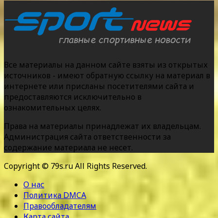
Все материалы на данном сайте взяты из открытых
источников - имеют обратную ссылку на материал в
интернете или присланы посетителями сайта и
предоставляются исключительно в
ознакомительных целях.
Права на материалы принадлежат их владельцам.
Администрация сайта ответственности за
содержание материала не несет.
Copyright © 79s.ru All Rights Reserved.
О нас
Политика DMCA
Правообладателям
Карта сайта