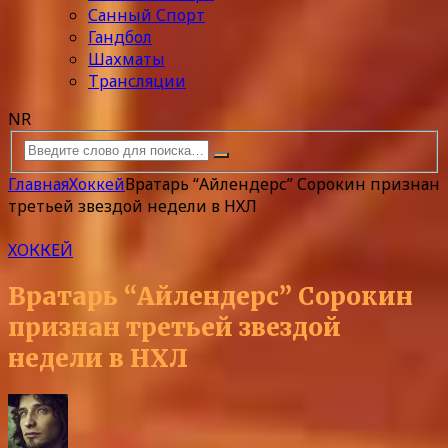
Санный Спорт
Гандбол
Шахматы
Трансляции
NR
Главная
Хоккей
Вратарь “Айлендерс” Сорокин признан
третьей звездой недели в НХЛ
ХОККЕЙ
Вратарь “Айлендерс” Сорокин
признан третьей звездой
недели в НХЛ