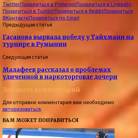
Twitter
Поделиться в Pinterest
Поделиться в LinkedIn
Поделиться в Tumblr
Поделиться в Reddit
Поделиться
ВКонтакте
Поделиться по Email
Предыдущая статья
Гасанова вырвала победу у Тайхманн на
турнире в Румынии
Следующая статья
Малафеев рассказал о проблемах
уличенной в наркоторговле дочери
Добавить комментарий
Для отправки комментария вам необходимо
авторизоваться
.
ВАМ МОЖЕТ ПОНРАВИТЬСЯ