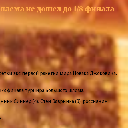
шлема не дошел до 1/8 финала
етки экс‑первой ракетки мира Новака Джоковича,
/8 финала турнира Большого шлема.
нник Синнер (4), Стэн Вавринка (3), россиянин
м.