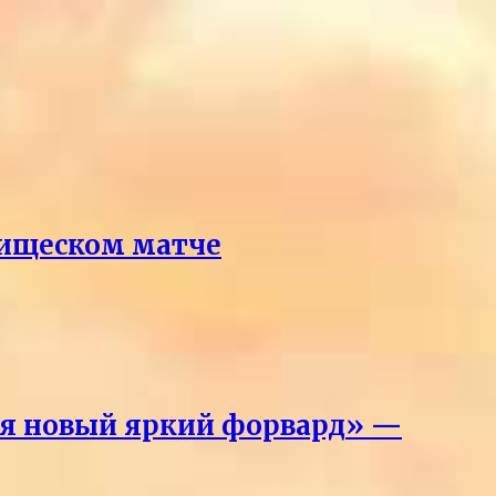
рищеском матче
лся новый яркий форвард» —