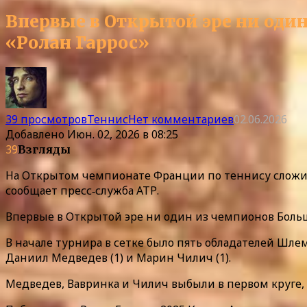
Впервые в Открытой эре ни один
«Ролан Гаррос»
39 просмотров
Теннис
Нет комментариев
02.06.2026
Добавлено
Июн. 02, 2026 в 08:25
39
Взгляды
На Открытом чемпионате Франции по теннису сложила
сообщает пресс‑служба АТР.
Впервые в Открытой эре ни один из чемпионов Больш
В начале турнира в сетке было пять обладателей Шлем
Даниил Медведев (1) и Марин Чилич (1).
Медведев, Вавринка и Чилич выбыли в первом круге, 