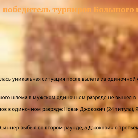
 победитель турниров Большого 
сь уникальная ситуация после вылета из одиночной с
ого шлема в мужском одиночном разряде не вышел в 1
ов в одиночном разряде: Новак Джокович (24 титула), Я
Синнер выбыл во втором раунде, а Джокович в третье