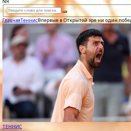
NR
Главная
Теннис
Впервые в Открытой эре ни один побед
ТЕННИС