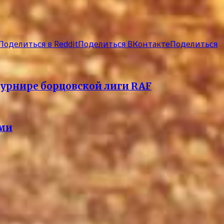
Поделиться в Reddit
Поделиться ВКонтакте
Поделиться
турнире борцовской лиги RAF
ами