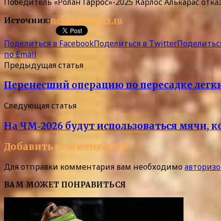
Победитель «Ролан Гаррос»-2025 Карлос Алькарас отказ
Источник:
news.sportbox.ru
Поделиться в Facebook
Поделиться в Twitter
Поделиться
по Email
Предыдущая статья
Перенесший операцию по пересадке легки
Следующая статья
На ЧМ‑2026 будут использоваться мячи, 
Добавить комментарий
Для отправки комментария вам необходимо
авторизо
ВАМ МОЖЕТ ПОНРАВИТЬСЯ