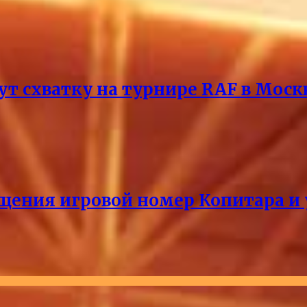
т схватку на турнире RAF в Моск
щения игровой номер Копитара и у