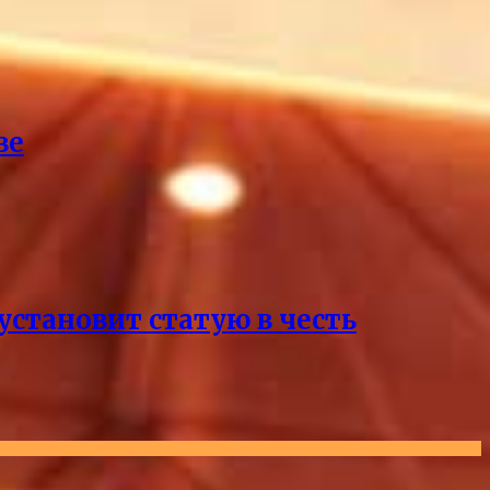
ве
становит статую в честь