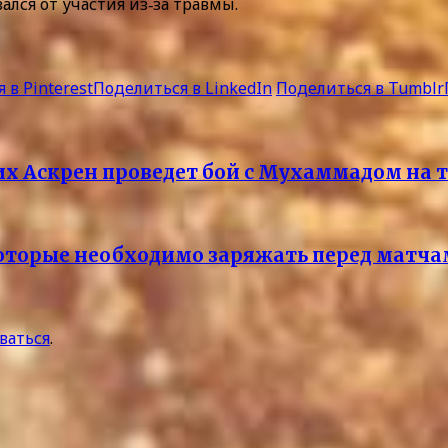
ался от участия из‑за травмы.
 в Pinterest
Поделиться в LinkedIn
Поделиться в Tumblr
х Аскрен проведет бой с Мухаммадом на 
которые необходимо заряжать перед матч
ваться
.