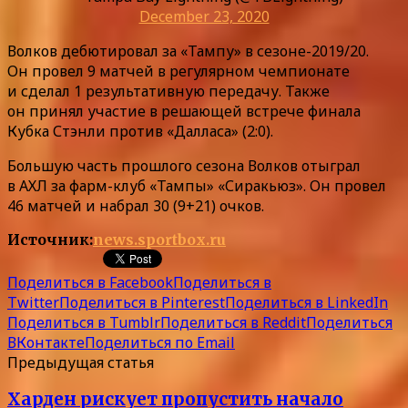
December 23, 2020
Волков дебютировал за «Тампу» в сезоне-2019/20.
Он провел 9 матчей в регулярном чемпионате
и сделал 1 результативную передачу. Также
он принял участие в решающей встрече финала
Кубка Стэнли против «Далласа» (2:0).
Большую часть прошлого сезона Волков отыграл
в АХЛ за фарм-клуб «Тампы» «Сиракьюз». Он провел
46 матчей и набрал 30 (9+21) очков.
Источник:
news.sportbox.ru
Поделиться в Facebook
Поделиться в
Twitter
Поделиться в Pinterest
Поделиться в LinkedIn
Поделиться в Tumblr
Поделиться в Reddit
Поделиться
ВКонтакте
Поделиться по Email
Предыдущая статья
Харден рискует пропустить начало