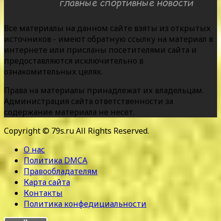
Все материалы на данном сайте взяты из открытых
источников - имеют обратную ссылку на материал в
интернете или присланы посетителями сайта и
предоставляются исключительно в
ознакомительных целях.
Права на материалы принадлежат их владельцам.
Администрация сайта ответственности за
содержание материала не несет.
Copyright © 79s.ru All Rights Reserved.
О нас
Политика DMCA
Правообладателям
Карта сайта
Контакты
Политика конфедициальности