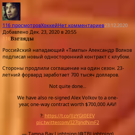
116 просмотров
Хоккей
Нет комментариев
23.12.2020
Добавлено
Дек. 23, 2020 в 20:55
116
Взгляды
Российский нападающий «Тампы» Александр Волков
подписал новый односторонний контракт с клубом.
Стороны продлили соглашение на один сезон. 23-
летний форвард заработает 700 тысяч долларов.
Not quite done…
We have also re-signed Alex Volkov to a one-
year, one-way contract worth $700,000 AAV!
?:
https://t.co/JJzYGt0EEV
pic.twitter.com/I27qndNmF2
— Tampa Bay Lightning (@TBLightning)