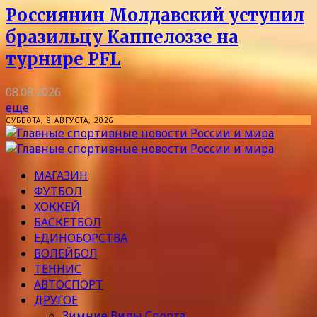
Россиянин Молдавский уступил
бразильцу Каппелоззе на
турнире PFL
08.08.2026
еще
СУББОТА, 8 АВГУСТА, 2026
МАГАЗИН
ФУТБОЛ
ХОККЕЙ
БАСКЕТБОЛ
ЕДИНОБОРСТВА
ВОЛЕЙБОЛ
ТЕННИС
АВТОСПОРТ
ДРУГОЕ
Зимние Виды Спорта