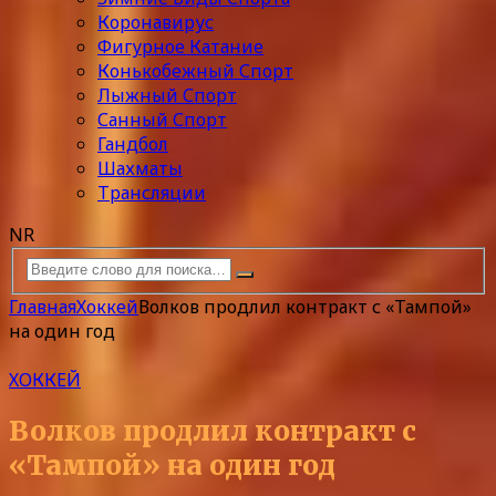
Коронавирус
Фигурное Катание
Конькобежный Спорт
Лыжный Спорт
Санный Спорт
Гандбол
Шахматы
Трансляции
NR
Главная
Хоккей
Волков продлил контракт с «Тампой»
на один год
ХОККЕЙ
Волков продлил контракт с
«Тампой» на один год