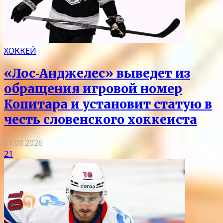
ХОККЕЙ
«Лос‑Анджелес» выведет из
обращения игровой номер
Копитара и установит статую в
честь словенского хоккеиста
07.08.2026
21