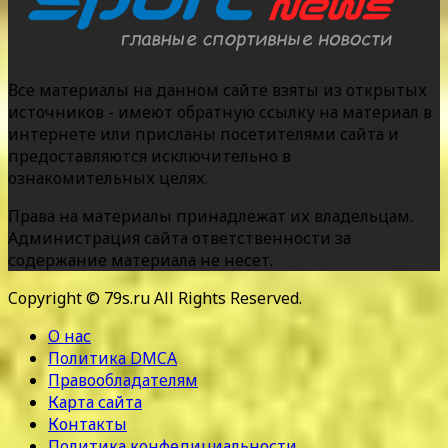
Все материалы на данном сайте взяты из открытых
источников - имеют обратную ссылку на материал в
интернете или присланы посетителями сайта и
предоставляются исключительно в
ознакомительных целях.
Права на материалы принадлежат их владельцам.
Администрация сайта ответственности за
содержание материала не несет.
Copyright © 79s.ru All Rights Reserved.
О нас
Политика DMCA
Правообладателям
Карта сайта
Контакты
Политика конфедициальности