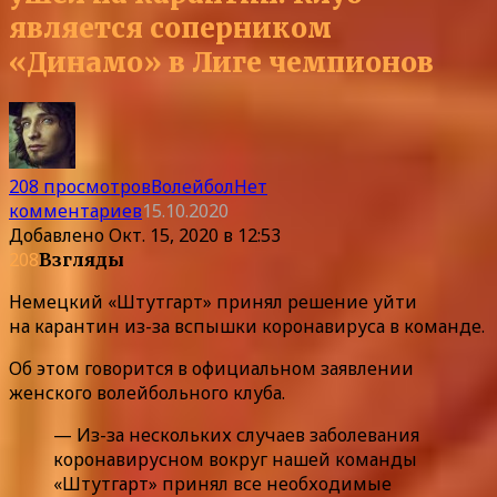
является соперником
«Динамо» в Лиге чемпионов
208 просмотров
Волейбол
Нет
комментариев
15.10.2020
Добавлено
Окт. 15, 2020 в 12:53
208
Взгляды
Немецкий «Штутгарт» принял решение уйти
на карантин из-за вспышки коронавируса в команде.
Об этом говорится в официальном заявлении
женского волейбольного клуба.
— Из-за нескольких случаев заболевания
коронавирусном вокруг нашей команды
«Штутгарт» принял все необходимые