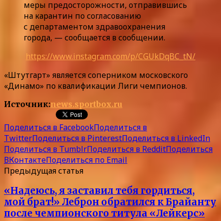
меры предосторожности, отправившись
на карантин по согласованию
с департаментом здравоохранения
города, — сообщается в сообщении.
https://www.instagram.com/p/CGUkDqBC_tN/
«Штутгарт» является соперником московского
«Динамо» по квалификации Лиги чемпионов.
Источник:
news.sportbox.ru
Поделиться в Facebook
Поделиться в
Twitter
Поделиться в Pinterest
Поделиться в LinkedIn
Поделиться в Tumblr
Поделиться в Reddit
Поделиться
ВКонтакте
Поделиться по Email
Предыдущая статья
«Надеюсь, я заставил тебя гордиться,
мой брат!» Леброн обратился к Брайанту
после чемпионского титула «Лейкерс»