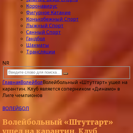
Коронавирус
Фигурное Катание
Конькобежный Спорт
Лыжный Спорт
Санный Спорт
Гандбол
Шахматы
Трансляции
NR
Главная
Волейбол
Волейбольный «Штутгарт» ушел на
карантин. Клуб является соперником «Динамо» в
Лиге чемпионов
ВОЛЕЙБОЛ
Волейбольный «Штутгарт»
ушел на карантин. Клуб