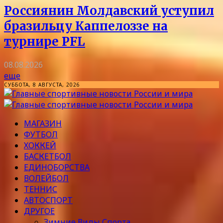
Россиянин Молдавский уступил
бразильцу Каппелоззе на
турнире PFL
08.08.2026
еще
СУББОТА, 8 АВГУСТА, 2026
МАГАЗИН
ФУТБОЛ
ХОККЕЙ
БАСКЕТБОЛ
ЕДИНОБОРСТВА
ВОЛЕЙБОЛ
ТЕННИС
АВТОСПОРТ
ДРУГОЕ
Зимние Виды Спорта