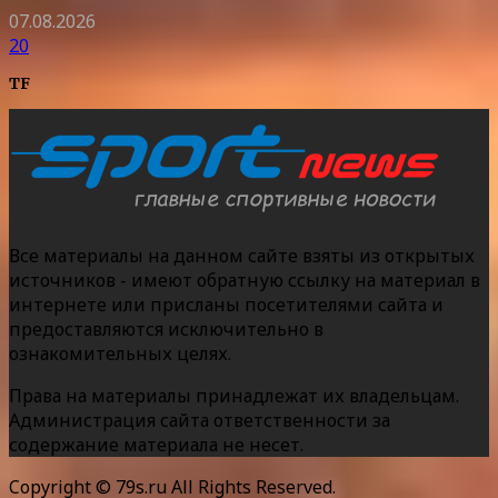
07.08.2026
20
TF
Все материалы на данном сайте взяты из открытых
источников - имеют обратную ссылку на материал в
интернете или присланы посетителями сайта и
предоставляются исключительно в
ознакомительных целях.
Права на материалы принадлежат их владельцам.
Администрация сайта ответственности за
содержание материала не несет.
Copyright © 79s.ru All Rights Reserved.