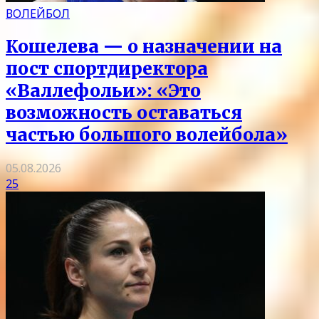
ВОЛЕЙБОЛ
Кошелева — о назначении на
пост спортдиректора
«Валлефольи»: «Это
возможность оставаться
частью большого волейбола»
05.08.2026
25