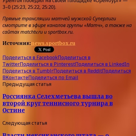
Уренгоя победил на своей площадке «Оренбург» —
3–0 (25:23, 25:22, 25:20).
Прямые трансляции матчей мужской Суперлиги
смотрите в эфире каналов группы «Матч», а также на
сайтах matchtv.ru и sportbox.ru.
Источник:
news.sportbox.ru
Поделиться в Facebook
Поделиться в
Twitter
Поделиться в Pinterest
Поделиться в LinkedIn
Поделиться в Tumblr
Поделиться в Reddit
Поделиться
ВКонтакте
Поделиться по Email
Предыдущая статья
Россиянка Селехметьева вышла во
второй круг теннисного турнира в
Остине
Следующая статья
Власти мексиканского штата — о