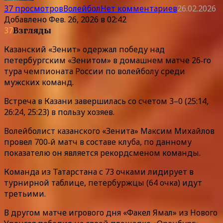
37 просмотров
Волейбол
Нет комментариев
26.02.2026
Добавлено
Фев. 26, 2026 в 02:42
37
Взгляды
Казанский «Зенит» одержал победу над
петербургским «Зенитом» в домашнем матче 26‑го
тура чемпионата России по волейболу среди
мужских команд.
Встреча в Казани завершилась со счетом 3–0 (25:14,
26:24, 25:23) в пользу хозяев.
Волейболист казанского «Зенита» Максим Михайлов
провел 700‑й матч в составе клуба, по данному
показателю он является рекордсменом команды.
Команда из Татарстана с 73 очками лидирует в
турнирной таблице, петербуржцы (64 очка) идут
третьими.
В другом матче игрового дня «Факел Ямал» из Нового