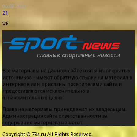
06.08.2026
21
TF
Все материалы на данном сайте взяты из открытых
источников - имеют обратную ссылку на материал в
интернете или присланы посетителями сайта и
предоставляются исключительно в
ознакомительных целях.
Права на материалы принадлежат их владельцам.
Администрация сайта ответственности за
содержание материала не несет.
Copyright © 79s.ru All Rights Reserved.