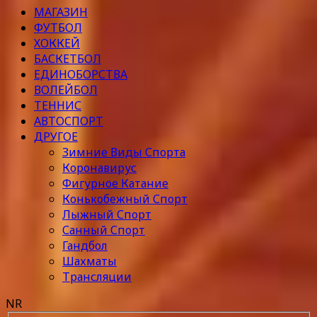
МАГАЗИН
ФУТБОЛ
ХОККЕЙ
БАСКЕТБОЛ
ЕДИНОБОРСТВА
ВОЛЕЙБОЛ
ТЕННИС
АВТОСПОРТ
ДРУГОЕ
Зимние Виды Спорта
Коронавирус
Фигурное Катание
Конькобежный Спорт
Лыжный Спорт
Санный Спорт
Гандбол
Шахматы
Трансляции
NR