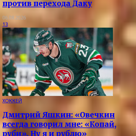
против перехода Даку
06.08.2026
13
ХОККЕЙ
Дмитрий Яшкин: «Овечкин
всегда говорил мне: «Копай,
руби». Ну я и рублю»