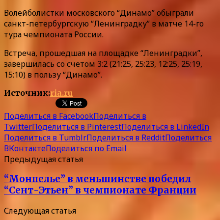
Волейболистки московского “Динамо” обыграли
санкт-петербургскую “Ленинградку” в матче 14-го
тура чемпионата России.
Встреча, прошедшая на площадке “Ленинградки”,
завершилась со счетом 3:2 (21:25, 25:23, 12:25, 25:19,
15:10) в пользу “Динамо”.
Источник:
ria.ru
Поделиться в Facebook
Поделиться в
Twitter
Поделиться в Pinterest
Поделиться в LinkedIn
Поделиться в Tumblr
Поделиться в Reddit
Поделиться
ВКонтакте
Поделиться по Email
Предыдущая статья
“Монпелье” в меньшинстве победил
“Сент-Этьен” в чемпионате Франции
Следующая статья