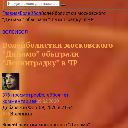
Главная
Волейбол
Волейболистки московского
“Динамо” обыграли “Ленинградку” в ЧР
ВОЛЕЙБОЛ
Волейболистки московского
“Динамо” обыграли
“Ленинградку” в ЧР
376 просмотров
Волейбол
Нет
комментариев
09.02.2020
Добавлено
Фев. 09, 2020 в 21:54
376
Взгляды
Волейболистки московского “Динамо”