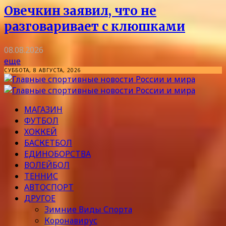
Овечкин заявил, что не
разговаривает с клюшками
08.08.2026
еще
СУББОТА, 8 АВГУСТА, 2026
МАГАЗИН
ФУТБОЛ
ХОККЕЙ
БАСКЕТБОЛ
ЕДИНОБОРСТВА
ВОЛЕЙБОЛ
ТЕННИС
АВТОСПОРТ
ДРУГОЕ
Зимние Виды Спорта
Коронавирус