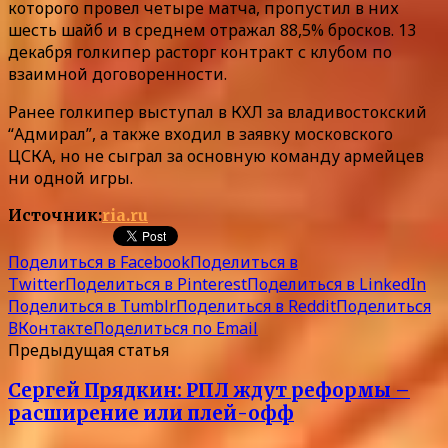
которого провел четыре матча, пропустил в них
шесть шайб и в среднем отражал 88,5% бросков. 13
декабря голкипер расторг контракт с клубом по
взаимной договоренности.
Ранее голкипер выступал в КХЛ за владивостокский
“Адмирал”, а также входил в заявку московского
ЦСКА, но не сыграл за основную команду армейцев
ни одной игры.
Источник:
ria.ru
Поделиться в Facebook
Поделиться в
Twitter
Поделиться в Pinterest
Поделиться в LinkedIn
Поделиться в Tumblr
Поделиться в Reddit
Поделиться
ВКонтакте
Поделиться по Email
Предыдущая статья
Сергей Прядкин: РПЛ ждут реформы –
расширение или плей-офф