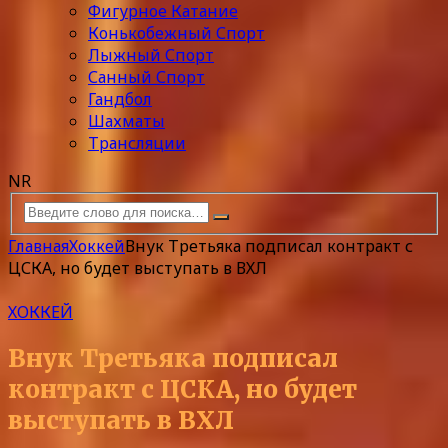
Фигурное Катание
Конькобежный Спорт
Лыжный Спорт
Санный Спорт
Гандбол
Шахматы
Трансляции
NR
Главная
Хоккей
Внук Третьяка подписал контракт с
ЦСКА, но будет выступать в ВХЛ
ХОККЕЙ
Внук Третьяка подписал
контракт с ЦСКА, но будет
выступать в ВХЛ