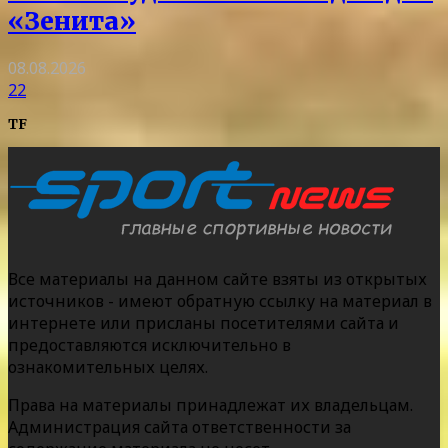
«Зенита»
08.08.2026
22
TF
Все материалы на данном сайте взяты из открытых
источников - имеют обратную ссылку на материал в
интернете или присланы посетителями сайта и
предоставляются исключительно в
ознакомительных целях.
Права на материалы принадлежат их владельцам.
Администрация сайта ответственности за