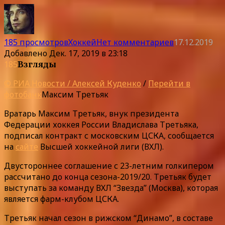
185 просмотров
Хоккей
Нет комментариев
17.12.2019
Добавлено
Дек. 17, 2019 в 23:18
185
Взгляды
© РИА Новости / Алексей Куденко
/
Перейти в
фотобанк
Максим Третьяк
Вратарь Максим Третьяк, внук президента
Федерации хоккея России Владислава Третьяка,
подписал контракт с московским ЦСКА, сообщается
на
сайте
Высшей хоккейной лиги (ВХЛ).
Двустороннее соглашение с 23-летним голкипером
рассчитано до конца сезона-2019/20. Третьяк будет
выступать за команду ВХЛ “Звезда” (Москва), которая
является фарм-клубом ЦСКА.
Третьяк начал сезон в рижском “Динамо”, в составе