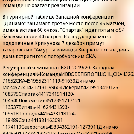
команде не хватает реализации.
В турнирной таблице Западной конференции
"Динамо" занимает третье место после 45 матчей,
имея в активе 60 очков, "Спартак" идет пятым с 54
баллами после 44 встреч. В следующем матче
подопечные Крикунова 7 декабря примут
хабаровский "Амур", а команда Знарка в тот же день
дома встретится с петербургским СКА.
Регулярный чемпионат КХЛ-2019/20. Западная
конференция№КомандаИВВОВБПБПОПШО1ЦСКА43263
71652СКА4519552311119-91633Динамо
Мск4522414212131-99604Йокерит4219513410125-
108575Спартак4417341514120-
104546Локомотив4517351217121-
113537Витязь441624431593-
109518Торпедо4416423118124-
118489Сочи441331162091-
1174110Северсталь45834362191-1273911Динамо
Р44950122778-1323112Динамо Мн44721552496-