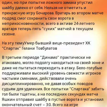
один, но при попытке ложного замаха упустил
шайбу далеко от себя. Нельзя не отметить и
прекрасную игру Бочарова. Вратарь во втором матче
подряд смог сохранить свои ворота в
неприкосновенности, всего в активе 24-летнего
вратаря теперь пять "сухих" матчей в текущем
сезоне.
На эту темуУмер бывший вице-президент ХК
"Спартак" Гелани Товбулатов
В третьем периоде "Динамо" практически не
атаковало, могло подолгу находиться на своей зоне и
даже не пытаться переходить в атаку. Бело-голубые
поддерживали высокий уровень свежести игроков
частыми сменами, действовали очень
дисциплинированно, не давая особых поводов
судьям для удаления. Все попытки "Спартака" забить
гол были тщетны, а на последних секундах матча
Яшкин отправил шайбу в пустые ворота и установил
окончательный счет – 3:0. Всего на игре