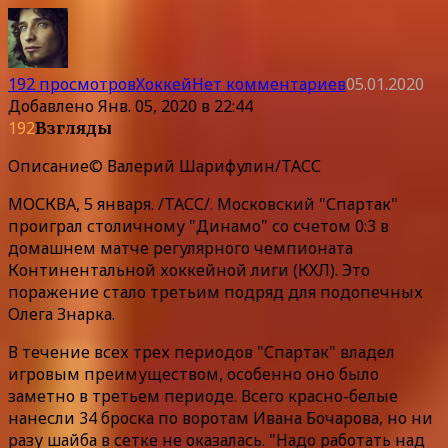
192 просмотров
Хоккей
Нет комментариев
05.01.2020
Добавлено
Янв. 05, 2020 в 22:44
192
Взгляды
Описание
© Валерий Шарифулин/ТАСС
МОСКВА, 5 января. /ТАСС/. Московский "Спартак"
проиграл столичному "Динамо" со счетом 0:3 в
домашнем матче регулярного чемпионата
Континентальной хоккейной лиги (КХЛ). Это
поражение стало третьим подряд для подопечных
Олега Знарка.
В течение всех трех периодов "Спартак" владел
игровым преимуществом, особенно оно было
заметно в третьем периоде. Всего красно-белые
нанесли 34 броска по воротам Ивана Бочарова, но ни
разу шайба в сетке не оказалась. "Надо работать над