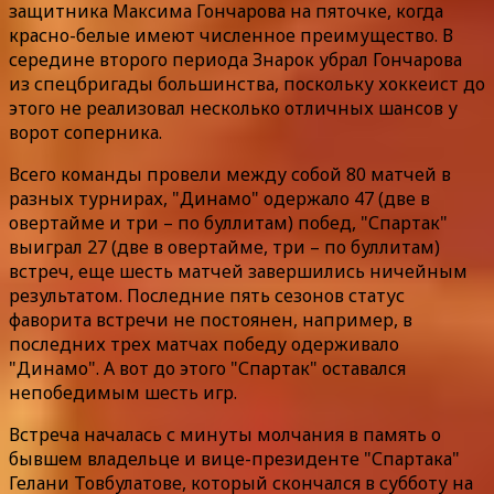
защитника Максима Гончарова на пяточке, когда
красно-белые имеют численное преимущество. В
середине второго периода Знарок убрал Гончарова
из спецбригады большинства, поскольку хоккеист до
этого не реализовал несколько отличных шансов у
ворот соперника.
Всего команды провели между собой 80 матчей в
разных турнирах, "Динамо" одержало 47 (две в
овертайме и три – по буллитам) побед, "Спартак"
выиграл 27 (две в овертайме, три – по буллитам)
встреч, еще шесть матчей завершились ничейным
результатом. Последние пять сезонов статус
фаворита встречи не постоянен, например, в
последних трех матчах победу одерживало
"Динамо". А вот до этого "Спартак" оставался
непобедимым шесть игр.
Встреча началась с минуты молчания в память о
бывшем владельце и вице-президенте "Спартака"
Гелани Товбулатове, который скончался в субботу на