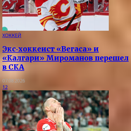
ХОККЕЙ
Экс‑хоккеист «Вегаса» и
«Калгари» Мироманов перешел
в СКА
07.08.2026
12