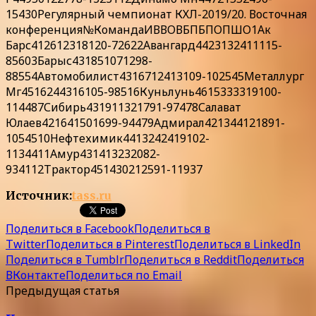
15430Регулярный чемпионат КХЛ-2019/20. Восточная
конференция№КомандаИВВОВБПБПОПШО1Ак
Барс412612318120-72622Авангард4423132411115-
85603Барыс431851071298-
88554Автомобилист4316712413109-102545Металлург
Мг4516244316105-98516Куньлунь4615333319100-
114487Сибирь431911321791-97478Салават
Юлаев421641501699-94479Адмирал421344121891-
1054510Нефтехимик4413242419102-
1134411Амур431413232082-
934112Трактор451430212591-11937
Источник:
tass.ru
Поделиться в Facebook
Поделиться в
Twitter
Поделиться в Pinterest
Поделиться в LinkedIn
Поделиться в Tumblr
Поделиться в Reddit
Поделиться
ВКонтакте
Поделиться по Email
Предыдущая статья