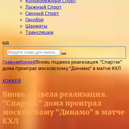
Конькобежный Спорт
Лыжный Спорт
Санный Спорт
Гандбол
Шахматы
Трансляции
NR
Главная
Хоккей
Вновь подвела реализация. “Спартак”
дома проиграл московскому “Динамо” в матче КХЛ
ХОККЕЙ
Вновь подвела реализация.
“Спартак” дома проиграл
московскому “Динамо” в матче
КХЛ