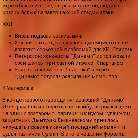
игре в большинстве, но реализация подводила
красно-белых на завершающей стадии атаки.
КХЛ
Вновь подвела реализация.
Херсли считает, что реализация моментов не
является серьезной проблемой для ХК "Спартак"
Петерссон: хоккеисты "Динамо" использовали
свои шансы при равной игре со "Спартаком"
Знарок: хоккеистов "Спартака" в игре с
"Динамо" подвела реализация моментов
4 Материала
В конце первого периода нападающий "Динамо"
Дмитрий Яшкин перехватил шайбу, вырвался один
на один с вратарем "Спартака" Юлиусом Гудачеком,
защитнику Дмитрию Вишневскому пришлось
нарушать правила в самый последний момент, и
судья назначил буллит. В итоге чешский форвард