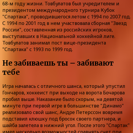
68-м году жизни. Товбулатов был учредителем и
президентом международного турнира Кубок
"Спартака", проводившегося летом с 1994 по 2007 год.
С 1994 по 2001 год в нем участвовала сборная "Звезд
России", составленная из российских игроков,
выступавших в Национальной хоккейной лиге.
Товбулатов занимал пост вице-президента
"Спартака" с 1993 по 1999 год.
Не забиваешь ты – забивают
тебе
Игра началась с отличного шанса, который упустил
Гончаров, хоккеист при выходе на ворота Бочарова
пробил выше. Наказание было скорым, на девятой
минуте при первой игре в большинстве "Динамо"
реализовало свой шанс, Андре Петерссон вовремя
подставил клюшку под бросок своего партнера, и
шайба залетела в нижний угол. После этого "Спартак"
имел несколько возможностей сравнять счет при