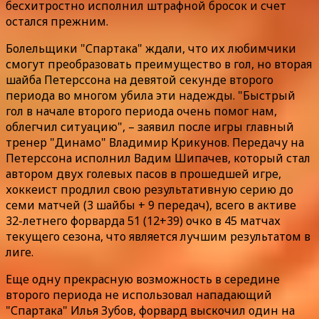
бесхитростно исполнил штрафной бросок и счет
остался прежним.
Болельщики "Спартака" ждали, что их любимчики
смогут преобразовать преимущество в гол, но вторая
шайба Петерссона на девятой секунде второго
периода во многом убила эти надежды. "Быстрый
гол в начале второго периода очень помог нам,
облегчил ситуацию", – заявил после игры главный
тренер "Динамо" Владимир Крикунов. Передачу на
Петерссона исполнил Вадим Шипачев, который стал
автором двух голевых пасов в прошедшей игре,
хоккеист продлил свою результативную серию до
семи матчей (3 шайбы + 9 передач), всего в активе
32-летнего форварда 51 (12+39) очко в 45 матчах
текущего сезона, что является лучшим результатом в
лиге.
Еще одну прекрасную возможность в середине
второго периода не использовал нападающий
"Спартака" Илья Зубов, форвард выскочил один на