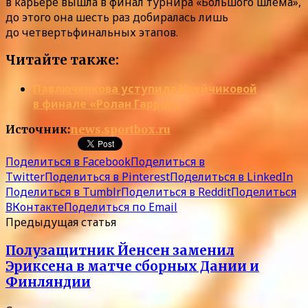
в карьере вышла в финал турнира «Большого шлема»,
до этого она шесть раз добиралась лишь
до четвертьфинальных этапов.
Читайте также:
Павлюченкова уступила Крейчиковой
в финале «Ролан Гаррос»
Источник:
news.sportbox.ru
Поделиться в Facebook
Поделиться в
Twitter
Поделиться в Pinterest
Поделиться в LinkedIn
Поделиться в Tumblr
Поделиться в Reddit
Поделиться
ВКонтакте
Поделиться по Email
Предыдущая статья
Полузащитник Йенсен заменил
Эриксена в матче сборных Дании и
Финляндии