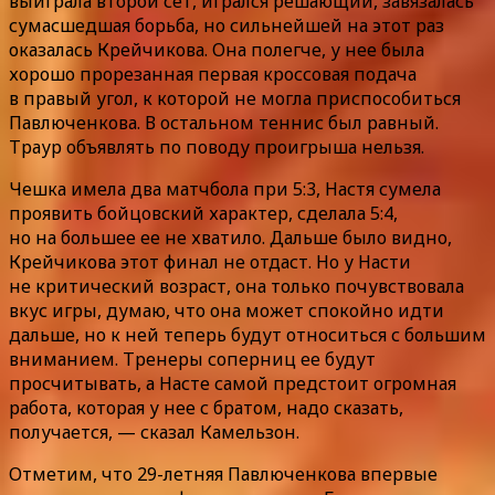
выиграла второй сет, игрался решающий, завязалась
сумасшедшая борьба, но сильнейшей на этот раз
оказалась Крейчикова. Она полегче, у нее была
хорошо прорезанная первая кроссовая подача
в правый угол, к которой не могла приспособиться
Павлюченкова. В остальном теннис был равный.
Траур объявлять по поводу проигрыша нельзя.
Чешка имела два матчбола при 5:3, Настя сумела
проявить бойцовский характер, сделала 5:4,
но на большее ее не хватило. Дальше было видно,
Крейчикова этот финал не отдаст. Но у Насти
не критический возраст, она только почувствовала
вкус игры, думаю, что она может спокойно идти
дальше, но к ней теперь будут относиться с большим
вниманием. Тренеры соперниц ее будут
просчитывать, а Насте самой предстоит огромная
работа, которая у нее с братом, надо сказать,
получается, — сказал Камельзон.
Отметим, что 29-летняя Павлюченкова впервые