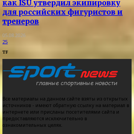
как ISU утвердил экипировку
для российских фигуристов и
тренеров
05.08.2026
25
TF
Все материалы на данном сайте взяты из открытых
источников - имеют обратную ссылку на материал в
интернете или присланы посетителями сайта и
предоставляются исключительно в
ознакомительных целях.