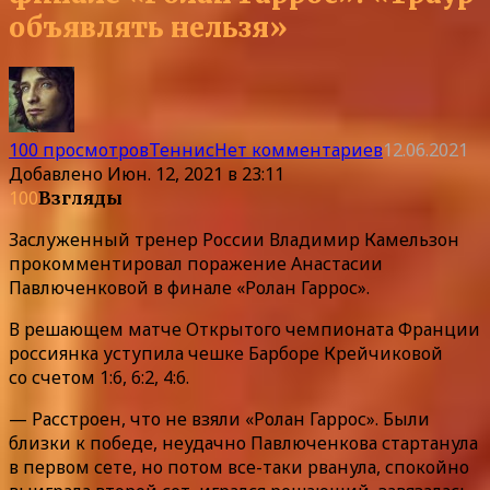
объявлять нельзя»
100 просмотров
Теннис
Нет комментариев
12.06.2021
Добавлено
Июн. 12, 2021 в 23:11
100
Взгляды
Заслуженный тренер России Владимир Камельзон
прокомментировал поражение Анастасии
Павлюченковой в финале «Ролан Гаррос».
В решающем матче Открытого чемпионата Франции
россиянка уступила чешке Барборе Крейчиковой
со счетом 1:6, 6:2, 4:6.
— Расстроен, что не взяли «Ролан Гаррос». Были
близки к победе, неудачно Павлюченкова стартанула
в первом сете, но потом все-таки рванула, спокойно