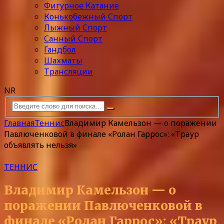
Фигурное Катание
Конькобежный Спорт
Лыжный Спорт
Санный Спорт
Гандбол
Шахматы
Трансляции
NR
Главная
Теннис
Владимир Камельзон — о поражении
Павлюченковой в финале «Ролан Гаррос»: «Траур
объявлять нельзя»
ТЕННИС
Владимир Камельзон — о
поражении Павлюченковой в
финале «Ролан Гаррос»: «Траур