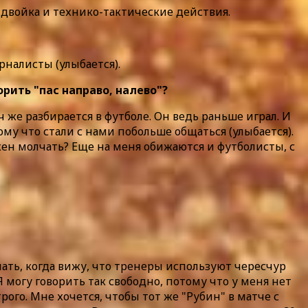
да двойка и технико-тактические действия.
рналисты (улыбается).
рить "пас направо, налево"?
же разбирается в футболе. Он ведь раньше играл. И
му что стали с нами побольше общаться (улыбается).
жен молчать? Еще на меня обижаются и футболисты, с
ать, когда вижу, что тренеры используют чересчур
 могу говорить так свободно, потому что у меня нет
рого. Мне хочется, чтобы тот же "Рубин" в матче с