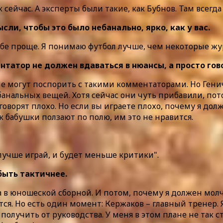
ак сейчас. А эксперты были такие, как Бубнов. Там всег
ли, чтобы это было небанально, ярко, как у вас.
ебе проще. Я понимаю футбол лучше, чем некоторые жу
татор не должен вдаваться в нюансы, а просто гово
е могут поспорить с такими комментаторами. Но Генич 
анальных вещей. Хотя сейчас они чуть прибавили, пото
оворят плохо. Но если вы играете плохо, почему я дол
к бабушки ползают по полю, им это не нравится.
 лучше играй, и будет меньше критики".
быть тактичнее.
а в юношеской сборной. И потом, почему я должен молч
я. Но есть один момент: Кержаков – главный тренер. Я
получить от руководства. У меня в этом плане не так ст