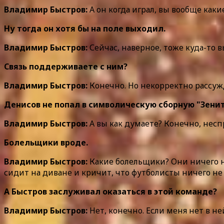
Владимир Быстров:
А он когда играл, вы вообще как
Ну тогда он хотя бы на поле выходил.
Владимир Быстров:
Сейчас, наверное, тоже куда-то 
Связь поддерживаете с ним?
Владимир Быстров:
Конечно. Но некорректно рассужд
Денисов не попал в символическую сборную "Зени
Владимир Быстров:
А вы как думаете? Конечно, неспр
Болельщики вроде.
Владимир Быстров:
Какие болельщики? Они ничего ни
сидит на диване и кричит, что футболисты ничего не у
А Быстров заслуживал оказаться в этой команде?
Владимир Быстров:
Нет, конечно. Если меня нет в не