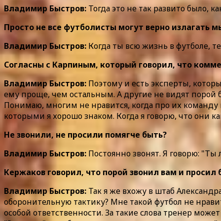
Владимир Быстров:
Тогда это не так развито было, к
Просто не все футболисты могут верно излагать мыс
Владимир Быстров:
Когда ты всю жизнь в футболе, т
Согласны с Карпиным, который говорил, что коммен
Владимир Быстров:
Поэтому и есть эксперты, которы
ему проще, чем остальным. А другие не видят порой б
Понимаю, многим не нравится, когда про их команду г
которыми я хорошо знаком. Когда я говорю, что они ка
Не звонили, не просили помягче быть?
Владимир Быстров:
Постоянно звонят. Я говорю: "Ты
Кержаков говорил, что порой звонил вам и просил 
Владимир Быстров:
Так я же вхожу в штаб Александр
оборонительную тактику? Мне такой футбол не нравитс
особой ответственности. За такие слова тренер может 