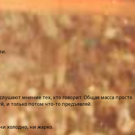
ли.
слушают мнение тех, кто говорит. Общая масса просто
й, и только потом что-то предъявляй.
ни холодно, ни жарко.