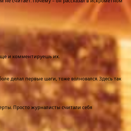
м не считает. Почему – он рассказал в искрометном
 Еще и комментируешь их.
оле делал первые шаги, тоже волновался. Здесь так
ерты. Просто журналисты считали себя