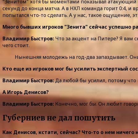
"Зенитом" хотя бы моментами показывал атакующий фут
секунд до конца матча. А в НХЛ команда горит 0:4, и
попытался что-то сделать. А у нас, такое ощущение, 
Много бывших игроков "Зенита" сейчас успешно р
Владимир Быстров:
Что за акцент на Питере? Я вам 
чего стоит.
Нынешняя молодежь на год-два запаздывает. Он
Кто еще из игроков мог бы усилить экспертный со
Владимир Быстров:
Да любой бы усилил, потому что 
А Игорь Денисов?
Владимир Быстров:
Конечно, мог бы. Он любит говори
Губерниев не дал пошутить
Как Денисов, кстати, сейчас? Что-то о нем ничего 