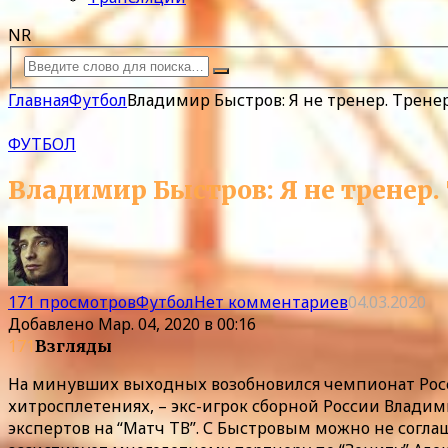
NR
Главная
Футбол
Владимир Быстров: Я не тренер. Трен
ФУТБОЛ
Владимир Быстров: Я не тренер
171 просмотров
Футбол
Нет комментариев
04.03.2020
Добавлено
Мар. 04, 2020 в 00:16
171
Взгляды
На минувших выходных возобновился чемпионат Росси
хитросплетениях, – экс-игрок сборной России Владим
экспертов на “Матч ТВ”. С Быстровым можно не соглаш