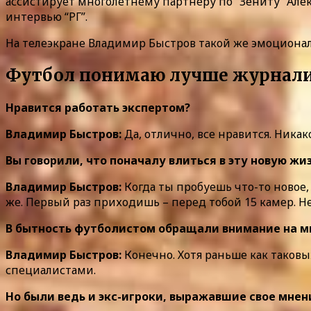
ассистирует многолетнему партнеру по “Зениту” Алек
интервью “РГ”.
На телеэкране Владимир Быстров такой же эмоциональ
Футбол понимаю лучше журнали
Нравится работать экспертом?
Владимир Быстров:
Да, отлично, все нравится. Ник
Вы говорили, что поначалу влиться в эту новую жиз
Владимир Быстров:
Когда ты пробуешь что-то новое, 
же. Первый раз приходишь – перед тобой 15 камер. Не
В бытность футболистом обращали внимание на м
Владимир Быстров:
Конечно. Хотя раньше как таковы
специалистами.
Но были ведь и экс-игроки, выражавшие свое мнен