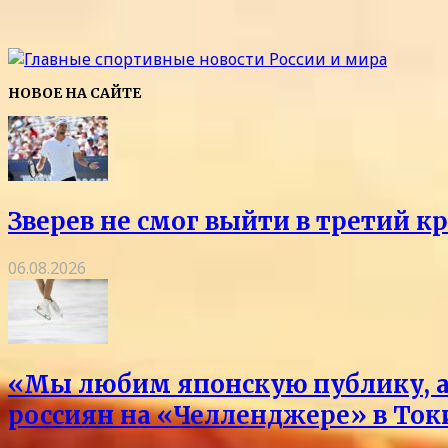
НОВОЕ НА САЙТЕ
Зверев не смог выйти в третий к
06.08.2026
«Мы любим японскую публику, а 
россиян на «Челленджере» в Токи