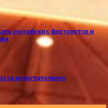
кать российских фигуристов и
ния
из‑за недостаточного