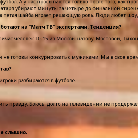
бол. А у нас просыпаются только после того, как проп
 вратаря убирают минуты за четыре до финальной сирен
эта пятая шайба играет решающую роль. Люди любят шоу,
аботают на "Матч ТВ" экспертами. Тенденция?
сейчас человек 10-15 из Москвы назову. Мостовой, Тих
и не готовы конкурировать с мужиками. Мы в свое вр
став?
игроки разбираются в футболе.
ть правду. Боюсь, долго на телевидении не продержался
не слышно.