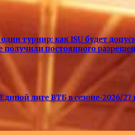
один турнир: как ISU будет допус
не получили постоянного разреше
Единой лиге ВТБ в сезоне‑2026/27 