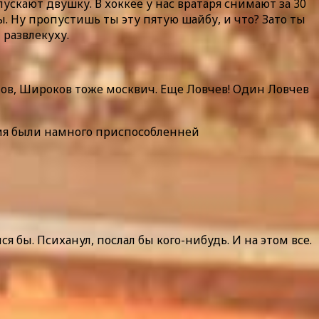
ускают двушку. В хоккее у нас вратаря снимают за 30
ы. Ну пропустишь ты эту пятую шайбу, и что? Зато ты
 развлекуху.
онов, Широков тоже москвич. Еще Ловчев! Один Ловчев
емя были намного приспособленней
 бы. Психанул, послал бы кого-нибудь. И на этом все.