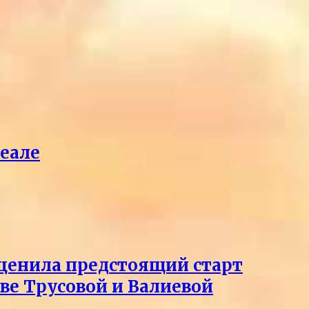
реале
оценила предстоящий старт
тве Трусовой и Валиевой