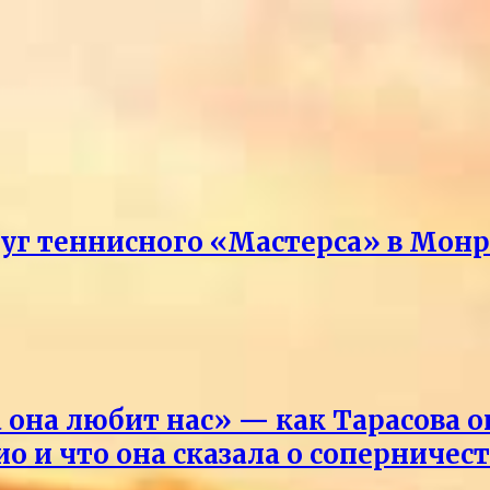
руг теннисного «Мастерса» в Мон
она любит нас» — как Тарасова 
о и что она сказала о соперничес