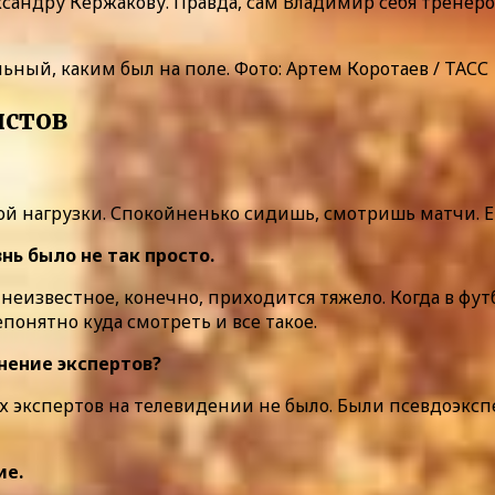
сандру Кержакову. Правда, сам Владимир себя тренеро
ный, каким был на поле. Фото: Артем Коротаев / ТАСС
стов
акой нагрузки. Спокойненько сидишь, смотришь матчи.
нь было не так просто.
неизвестное, конечно, приходится тяжело. Когда в футб
понятно куда смотреть и все такое.
нение экспертов?
х экспертов на телевидении не было. Были псевдоэксп
ие.