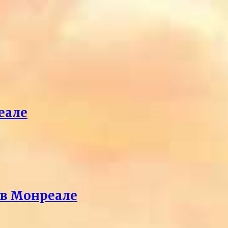
еале
 в Монреале