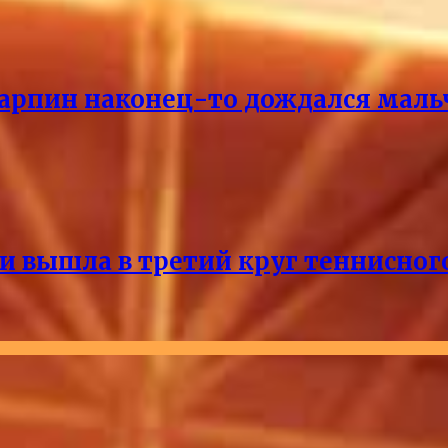
Карпин наконец-то дождался маль
и вышла в третий круг теннисног