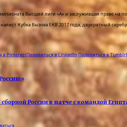
мпионата Высшей лиги «А» и заслужившая право на повы
иналист Кубка Вызова ЕКВ 2017 года, двукратный сере
 в Pinterest
Поделиться в LinkedIn
Поделиться в Tumblr
 Россию»
х сборной России в матче с командой Египт
ваться
.