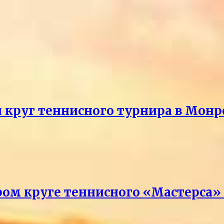
й круг теннисного турнира в Монр
ром круге теннисного «Мастерса»