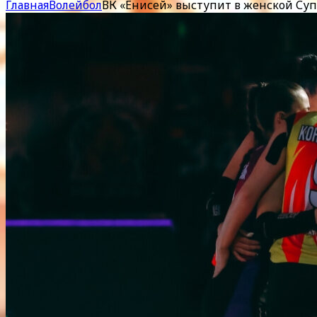
Главная
Волейбол
ВК «Енисей» выступит в женской Супе