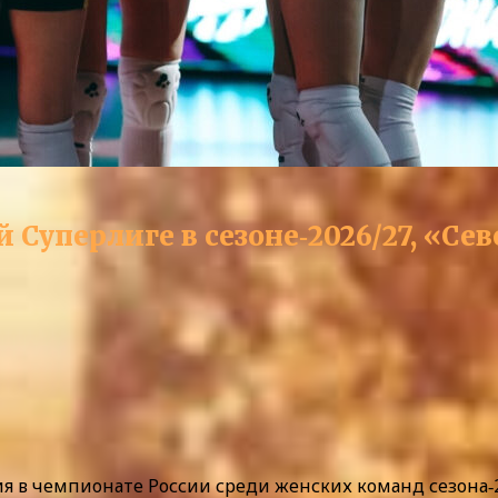
Суперлиге в сезоне‑2026/27, «Сев
 в чемпионате России среди женских команд сезона‑2