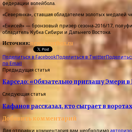
федерации волейбола.
«Северянка», ставшая обладателем золотых медалей че
«Енисей» — бронзовый призер сезона‑2016/17, полуф
обладатель Кубка Сибири и Дальнего Востока.
Источник:
news.sportbox.ru
Поделиться в Facebook
Поделиться в Twitter
Поделиться
по Email
Предыдущая статья
Карседо: «Обязательно приглашу Эмери в
Следующая статья
Кафанов рассказал, кто сыграет в ворота
Добавить комментарий
Для отправки комментария вам необходимо
авторизо