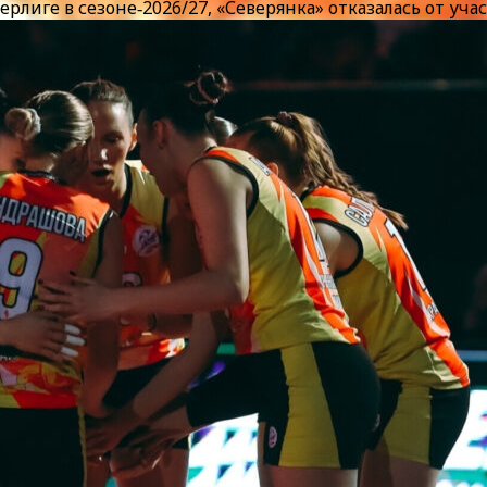
рлиге в сезоне‑2026/27, «Северянка» отказалась от уча