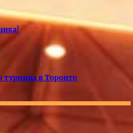
чика!
о турнира в Торонто